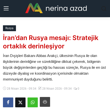
Kurdistan
Rusya
İran’dan Rusya mesajı: Stratejik
Bölgeler
ortaklık derinleşiyor
Yaşam
İran Dışişleri Bakanı Abbas Arakçi, ülkesinin Rusya ile olan
ilişkilerinin derinliğine ve sürekliliğine dikkat çekerek, bölgenin
Güncel
büyük değişimlerden geçtiği bu hassas süreçte, Rusya ile en üst
düzeyde diyalog ve koordinasyon içerisinde olmaktan
Analiz
memnuniyet duyduğunu belirtti.
Makaleler
28 Nisan 2026 - 09:34
28 Nisan 2026 - 09:34
0
Galeri