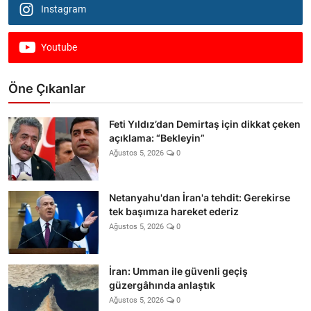
Instagram
Youtube
Öne Çıkanlar
Feti Yıldız’dan Demirtaş için dikkat çeken
açıklama: “Bekleyin”
Ağustos 5, 2026
0
Netanyahu'dan İran'a tehdit: Gerekirse
tek başımıza hareket ederiz
Ağustos 5, 2026
0
İran: Umman ile güvenli geçiş
güzergâhında anlaştık
Ağustos 5, 2026
0