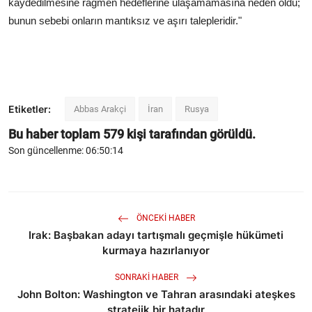
kaydedilmesine rağmen hedeflerine ulaşamamasına neden oldu;
bunun sebebi onların mantıksız ve aşırı talepleridir."
Etiketler:
Abbas Arakçi
İran
Rusya
Bu haber toplam
579
kişi tarafından görüldü.
Son güncellenme: 06:50:14
ÖNCEKI HABER
Irak: Başbakan adayı tartışmalı geçmişle hükümeti
kurmaya hazırlanıyor
SONRAKI HABER
John Bolton: Washington ve Tahran arasındaki ateşkes
stratejik bir hatadır