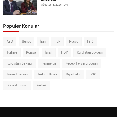
Ağustos 5, 2026
0
Popüler Konular
ABD
Suriye
İran
Irak
Rusya
IŞİD
Türkiye
Rojava
İsrail
HDP
Kürdistan Bölgesi
Kürdistan Bayrağı
Peşmerge
Recep Tayyip Erdoğan
Mesud Barzani
Türki El Binali
Diyarbakır
DSG
Donald Trump
Kerkük