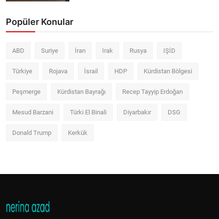
Popüler Konular
ABD
Suriye
İran
Irak
Rusya
IŞİD
Türkiye
Rojava
İsrail
HDP
Kürdistan Bölgesi
Peşmerge
Kürdistan Bayrağı
Recep Tayyip Erdoğan
Mesud Barzani
Türki El Binali
Diyarbakır
DSG
Donald Trump
Kerkük