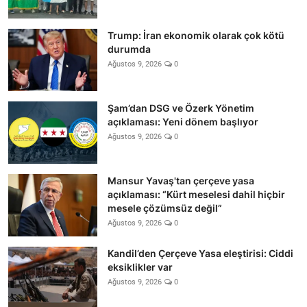
Trump: İran ekonomik olarak çok kötü
durumda
Ağustos 9, 2026
0
Şam’dan DSG ve Özerk Yönetim
açıklaması: Yeni dönem başlıyor
Ağustos 9, 2026
0
Mansur Yavaş'tan çerçeve yasa
açıklaması: “Kürt meselesi dahil hiçbir
mesele çözümsüz değil”
Ağustos 9, 2026
0
Kandil’den Çerçeve Yasa eleştirisi: Ciddi
eksiklikler var
Ağustos 9, 2026
0