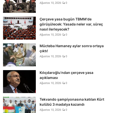
Ağustos 10, 2026
0
Çerçeve yasa bugün TBMM'de
görüşülecek: Yasada neler var, süreç
nasıl ilerleyecek?
Ağustos 10, 2026
0
Mücteba Hamaney aylar sonra ortaya
çıktı!
Ağustos 10, 2026
0
Kılıçdaroğlu’ndan çerçeve yasa
açıklaması
Ağustos 10, 2026
0
Tekvando şampiyonasına katılan Kürt
kulübü 3 madalya kazandı
Ağustos 10, 2026
0