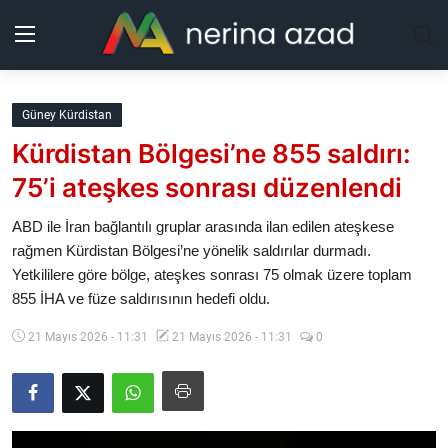
Kurdistan
Güney Kürdistan
Kürdistan Bölgesi’ne 855 saldırı:
Bölgeler
75’i ateşkes sonrası düzenlendi
Yaşam
ABD ile İran bağlantılı gruplar arasında ilan edilen ateşkese
rağmen Kürdistan Bölgesi’ne yönelik saldırılar durmadı.
Güncel
Yetkililere göre bölge, ateşkes sonrası 75 olmak üzere toplam
855 İHA ve füze saldırısının hedefi oldu.
Analiz
21 Mayıs 2026 - 11:31
21 Mayıs 2026 - 11:31
0
Makaleler
Galeri