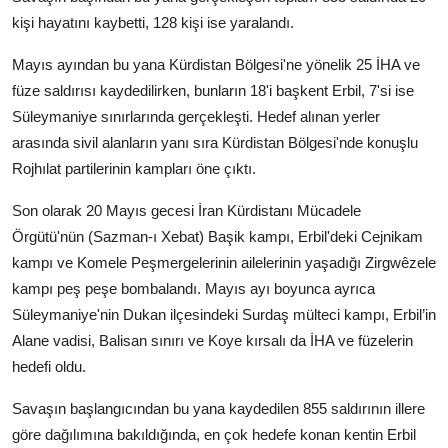
kişi hayatını kaybetti, 128 kişi ise yaralandı.
Mayıs ayından bu yana Kürdistan Bölgesi'ne yönelik 25 İHA ve
füze saldırısı kaydedilirken, bunların 18'i başkent Erbil, 7'si ise
Süleymaniye sınırlarında gerçekleşti. Hedef alınan yerler
arasında sivil alanların yanı sıra Kürdistan Bölgesi'nde konuşlu
Rojhılat partilerinin kampları öne çıktı.
Son olarak 20 Mayıs gecesi İran Kürdistanı Mücadele
Örgütü'nün (Sazman-ı Xebat) Başik kampı, Erbil'deki Cejnikam
kampı ve Komele Peşmergelerinin ailelerinin yaşadığı Zirgwêzele
kampı peş peşe bombalandı. Mayıs ayı boyunca ayrıca
Süleymaniye'nin Dukan ilçesindeki Surdaş mülteci kampı, Erbil’in
Alane vadisi, Balisan sınırı ve Koye kırsalı da İHA ve füzelerin
hedefi oldu.
Savaşın başlangıcından bu yana kaydedilen 855 saldırının illere
göre dağılımına bakıldığında, en çok hedefe konan kentin Erbil