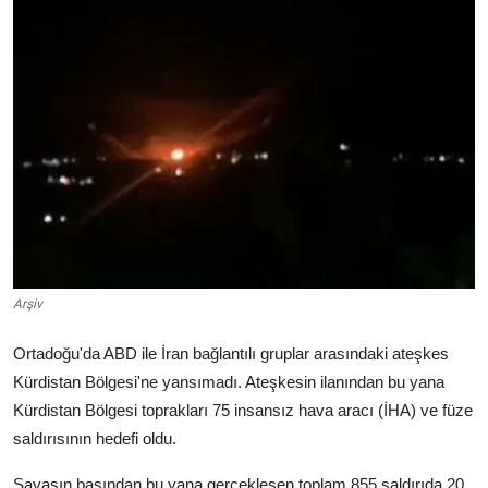
Video
Yazarlar
Arşiv
İletişim
Türkçe
Kurdi
Arşiv
Ortadoğu'da ABD ile İran bağlantılı gruplar arasındaki ateşkes
Kürdistan Bölgesi'ne yansımadı. Ateşkesin ilanından bu yana
Kürdistan Bölgesi toprakları 75 insansız hava aracı (İHA) ve füze
saldırısının hedefi oldu.
Savaşın başından bu yana gerçekleşen toplam 855 saldırıda 20