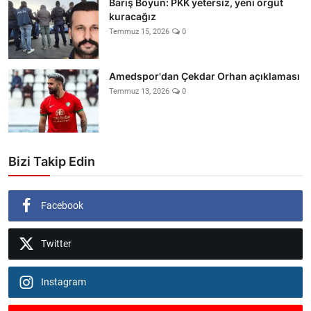
Barış Boyun: PKK yetersiz, yeni örgüt
kuracağız
Temmuz 15, 2026
0
Amedspor'dan Çekdar Orhan açıklaması
Temmuz 13, 2026
0
Bizi Takip Edin
Facebook
Twitter
Instagram