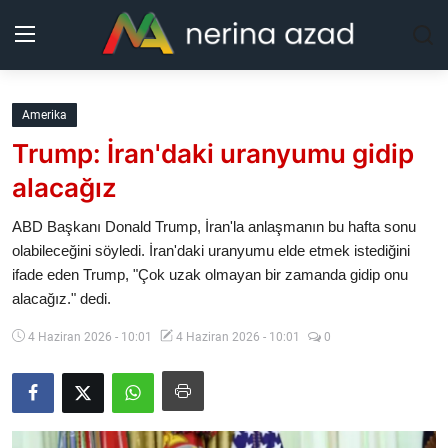
Kurdistan
Amerika
Trump: İran'daki uranyumu gidip
Bölgeler
alacağız
Yaşam
ABD Başkanı Donald Trump, İran'la anlaşmanın bu hafta sonu
olabileceğini söyledi. İran'daki uranyumu elde etmek istediğini
Güncel
ifade eden Trump, "Çok uzak olmayan bir zamanda gidip onu
alacağız." dedi.
Analiz
4 Haziran 2026 - 10:01
4 Haziran 2026 - 10:01
0
Makaleler
Galeri