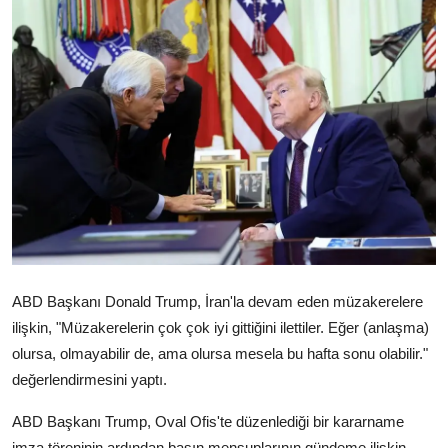
Video
Yazarlar
Arşiv
İletişim
Türkçe
Kurdi
ABD Başkanı Donald Trump, İran'la devam eden müzakerelere
ilişkin, "Müzakerelerin çok çok iyi gittiğini ilettiler. Eğer (anlaşma)
olursa, olmayabilir de, ama olursa mesela bu hafta sonu olabilir."
değerlendirmesini yaptı.
ABD Başkanı Trump, Oval Ofis'te düzenlediği bir kararname
imza töreninin ardından basın mensuplarının gündeme ilişkin