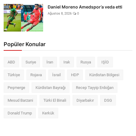
Daniel Moreno Amedspor’a veda etti
Ağustos 8, 2026
0
Popüler Konular
ABD
Suriye
İran
Irak
Rusya
IŞİD
Türkiye
Rojava
İsrail
HDP
Kürdistan Bölgesi
Peşmerge
Kürdistan Bayrağı
Recep Tayyip Erdoğan
Mesud Barzani
Türki El Binali
Diyarbakır
DSG
Donald Trump
Kerkük