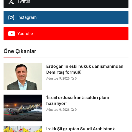
Twitter
Instagram
Youtube
Öne Çıkanlar
Erdoğan'ın eski hukuk danışmanından
Demirtaş formülü
Ağustos 9, 2026
0
'İsrail ordusu İran’a saldırı planı
hazırlıyor'
Ağustos 9, 2026
0
Iraklı Şii gruptan Suudi Arabistan’a