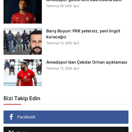
Temmuz 28, 2026
0
Barış Boyun: PKK yetersiz, yeni örgüt
kuracağız
Temmuz 15, 2026
0
Amedspor'dan Çekdar Orhan açıklaması
Temmuz 13, 2026
0
Bizi Takip Edin
Facebook