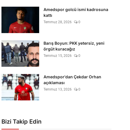
Amedspor golcü ismi kadrosuna
kattı
Temmuz 28, 2026
0
Barış Boyun: PKK yetersiz, yeni
örgüt kuracağız
Temmuz 15, 2026
0
Amedspor'dan Çekdar Orhan
açıklaması
Temmuz 13, 2026
0
Bizi Takip Edin