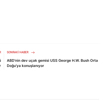
R
SONRAKI HABER
ü
ABD'nin dev uçak gemisi USS George H.W. Bush Orta
r
Doğu'ya konuşlanıyor