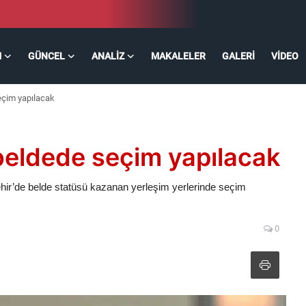
M
GÜNCEL
ANALIZ
MAKALELER
GALERI
VIDEO
seçim yapılacak
 beldede seçim yapılacak
r’de belde statüsü kazanan yerleşim yerlerinde seçim
0