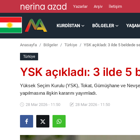
Yazarlar
Arşiv
İletişim
KURDISTAN
BÖLGELER
YAŞA
Kurdistan
Anasayfa
Bölgeler
Türkiye
YSK açıkladı: 3 ilde 5 beldede 
Bölgeler
Türkiye
Yaşam
YSK açıkladı: 3 ilde 5
Güncel
Yüksek Seçim Kurulu (YSK), Tokat, Gümüşhane ve Nevşehi
yapılmasına ilişkin kararını yayımladı.
Analiz
28 Mar 2026 - 11:50
28 Mar 2026 - 11:50
Makaleler
Galeri