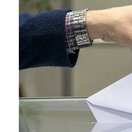
Video
Yazarlar
Arşiv
İletişim
Türkçe
Kurdi