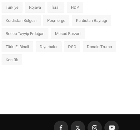
Türkiye
Rojava
İsrail
HDP
Kürdistan Bölgesi
Peşmerge
Kürdistan Bayrağı
Recep Tayyip Erdoğan
Mesud Barzani
Türki El Binali
Diyarbakır
DSG
Donald Trump
Kerkük