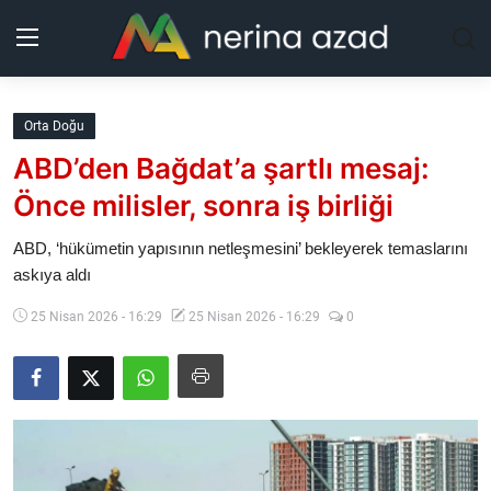
Kurdistan
Orta Doğu
ABD’den Bağdat’a şartlı mesaj:
Bölgeler
Önce milisler, sonra iş birliği
Yaşam
ABD, ‘hükümetin yapısının netleşmesini’ bekleyerek temaslarını
askıya aldı
Güncel
25 Nisan 2026 - 16:29
25 Nisan 2026 - 16:29
0
Analiz
Makaleler
Galeri