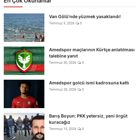
En Çok Okunanlar
Van Gölü'nde yüzmek yasaklandı!
Temmuz 9, 2026
0
Amedspor maçlarının Kürtçe anlatılması
talebine yanıt
Temmuz 30, 2026
0
Amedspor golcü ismi kadrosuna kattı
Temmuz 28, 2026
0
Barış Boyun: PKK yetersiz, yeni örgüt
kuracağız
Temmuz 15, 2026
0