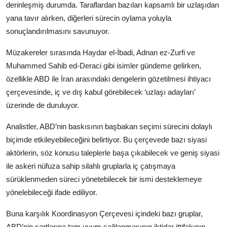
derinleşmiş durumda. Taraflardan bazıları kapsamlı bir uzlaşıdan
yana tavır alırken, diğerleri sürecin oylama yoluyla
sonuçlandırılmasını savunuyor.
Müzakereler sırasında Haydar el-İbadi, Adnan ez-Zurfi ve
Muhammed Sahib ed-Deraci gibi isimler gündeme gelirken,
özellikle ABD ile İran arasındaki dengelerin gözetilmesi ihtiyacı
çerçevesinde, iç ve dış kabul görebilecek ‘uzlaşı adayları’
üzerinde de duruluyor.
Analistler, ABD’nin baskısının başbakan seçimi sürecini dolaylı
biçimde etkileyebileceğini belirtiyor. Bu çerçevede bazı siyasi
aktörlerin, söz konusu taleplerle başa çıkabilecek ve geniş siyasi
ile askeri nüfuza sahip silahlı gruplarla iç çatışmaya
sürüklenmeden süreci yönetebilecek bir ismi desteklemeye
yönelebileceği ifade ediliyor.
Buna karşılık Koordinasyon Çerçevesi içindeki bazı gruplar,
ABD’nin şartlarına tam uyum sağlanmasının iktidar ittifakının