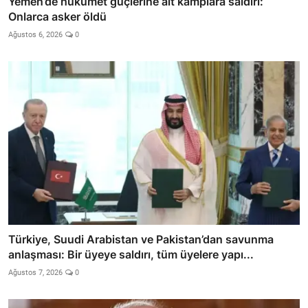
Yemen’de hükümet güçlerine ait kamplara saldırı:
Onlarca asker öldü
Ağustos 6, 2026
0
Türkiye, Suudi Arabistan ve Pakistan’dan savunma
anlaşması: Bir üyeye saldırı, tüm üyelere yapı...
Ağustos 7, 2026
0