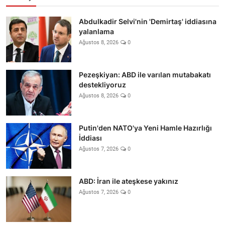
Abdulkadir Selvi'nin 'Demirtaş' iddiasına
yalanlama
Ağustos 8, 2026
0
Pezeşkiyan: ABD ile varılan mutabakatı
destekliyoruz
Ağustos 8, 2026
0
Putin'den NATO'ya Yeni Hamle Hazırlığı
İddiası
Ağustos 7, 2026
0
ABD: İran ile ateşkese yakınız
Ağustos 7, 2026
0