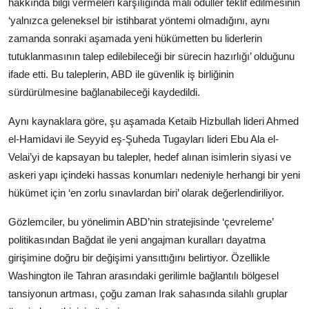
hakkında bilgi vermeleri karşılığında mali ödüller teklif edilmesinin
‘yalnızca geleneksel bir istihbarat yöntemi olmadığını, aynı
zamanda sonraki aşamada yeni hükümetten bu liderlerin
tutuklanmasının talep edilebileceği bir sürecin hazırlığı’ olduğunu
ifade etti. Bu taleplerin, ABD ile güvenlik iş birliğinin
sürdürülmesine bağlanabileceği kaydedildi.
Aynı kaynaklara göre, şu aşamada Ketaib Hizbullah lideri Ahmed
el-Hamidavi ile Seyyid eş-Şuheda Tugayları lideri Ebu Ala el-
Velai’yi de kapsayan bu talepler, hedef alınan isimlerin siyasi ve
askeri yapı içindeki hassas konumları nedeniyle herhangi bir yeni
hükümet için ‘en zorlu sınavlardan biri’ olarak değerlendiriliyor.
Gözlemciler, bu yönelimin ABD’nin stratejisinde ‘çevreleme’
politikasından Bağdat ile yeni angajman kuralları dayatma
girişimine doğru bir değişimi yansıttığını belirtiyor. Özellikle
Washington ile Tahran arasındaki gerilimle bağlantılı bölgesel
tansiyonun artması, çoğu zaman Irak sahasında silahlı gruplar