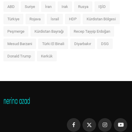
ABD
Suriye
İran
Irak
Rusya
IŞİD
Türkiye
Rojava
İsrail
HDP
Kürdistan Bölgesi
Peşmerge
Kürdistan Bayrağı
Recep Tayyip Erdoğan
Mesud Barzani
Türki El Binali
Diyarbakır
DSG
Donald Trump
Kerkük