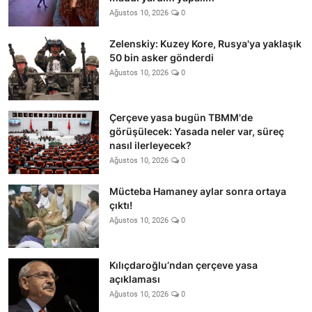
Ağustos 10, 2026
0
Zelenskiy: Kuzey Kore, Rusya'ya yaklaşık
50 bin asker gönderdi
Ağustos 10, 2026
0
Çerçeve yasa bugün TBMM'de
görüşülecek: Yasada neler var, süreç
nasıl ilerleyecek?
Ağustos 10, 2026
0
Mücteba Hamaney aylar sonra ortaya
çıktı!
Ağustos 10, 2026
0
Kılıçdaroğlu’ndan çerçeve yasa
açıklaması
Ağustos 10, 2026
0