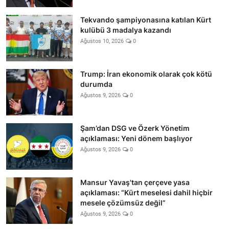
Tekvando şampiyonasına katılan Kürt
kulübü 3 madalya kazandı
Ağustos 10, 2026
0
Trump: İran ekonomik olarak çok kötü
durumda
Ağustos 9, 2026
0
Şam’dan DSG ve Özerk Yönetim
açıklaması: Yeni dönem başlıyor
Ağustos 9, 2026
0
Mansur Yavaş'tan çerçeve yasa
açıklaması: “Kürt meselesi dahil hiçbir
mesele çözümsüz değil”
Ağustos 9, 2026
0