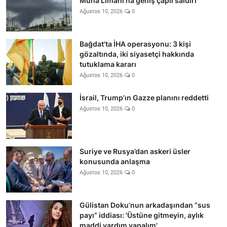
Muha Limanı'na geniş çaplı saldırı
Ağustos 10, 2026
0
Bağdat'ta İHA operasyonu: 3 kişi
gözaltında, iki siyasetçi hakkında
tutuklama kararı
Ağustos 10, 2026
0
İsrail, Trump’ın Gazze planını reddetti
Ağustos 10, 2026
0
Suriye ve Rusya’dan askeri üsler
konusunda anlaşma
Ağustos 10, 2026
0
Gülistan Doku’nun arkadaşından “sus
payı” iddiası: 'Üstüne gitmeyin, aylık
maddi yardım yapalım'