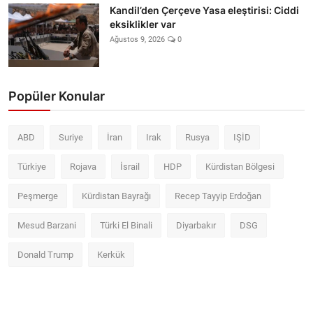
Kandil’den Çerçeve Yasa eleştirisi: Ciddi
eksiklikler var
Ağustos 9, 2026
0
Popüler Konular
ABD
Suriye
İran
Irak
Rusya
IŞİD
Türkiye
Rojava
İsrail
HDP
Kürdistan Bölgesi
Peşmerge
Kürdistan Bayrağı
Recep Tayyip Erdoğan
Mesud Barzani
Türki El Binali
Diyarbakır
DSG
Donald Trump
Kerkük