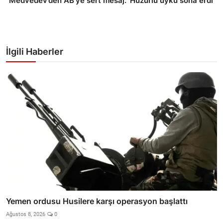
Medvedev’den AB’ye sert mesaj: 'Huzurlu uyku sona erdi'
İlgili Haberler
Yemen ordusu Husilere karşı operasyon başlattı
Ağustos 8, 2026
0