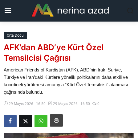
Kurdistan
Orta Doğu
AFK’dan ABD’ye Kürt Özel
Bölgeler
Temsilcisi Çağrısı
Yaşam
American Friends of Kurdistan (AFK), ABD’nin Irak, Suriye,
Türkiye ve İran’daki Kürtlere yönelik politikalarını daha etkili ve
Güncel
koordineli yürütmesi amacıyla “Kürt Özel Temsilcisi” atanması
çağrısında bulundu.
Analiz
29 Mayıs 2026 - 16:50
29 Mayıs 2026 - 16:50
0
Makaleler
Galeri