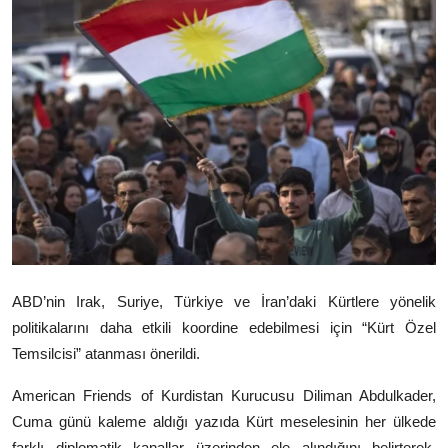
Video
Yazarlar
Arşiv
İletişim
Türkçe
Kurdi
ABD’nin Irak, Suriye, Türkiye ve İran’daki Kürtlere yönelik
politikalarını daha etkili koordine edebilmesi için “Kürt Özel
Temsilcisi” atanması önerildi.
American Friends of Kurdistan
Kurucusu
Diliman Abdulkader
,
Cuma günü kaleme aldığı yazıda Kürt meselesinin her ülkede
farklı diplomatik kanallar üzerinden ele alındığını belirterek,