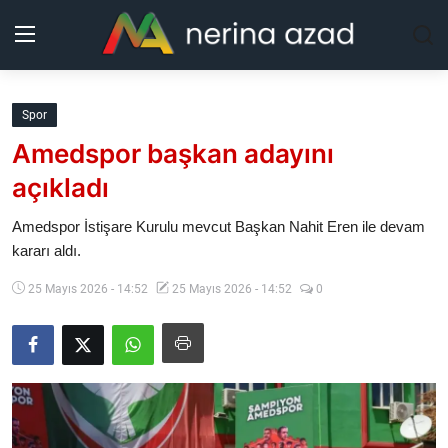
Kurdistan
Spor
Amedspor başkan adayını
Bölgeler
açıkladı
Yaşam
Amedspor İstişare Kurulu mevcut Başkan Nahit Eren ile devam
kararı aldı.
Güncel
25 Mayıs 2026 - 14:52
25 Mayıs 2026 - 14:52
0
Analiz
Makaleler
Galeri