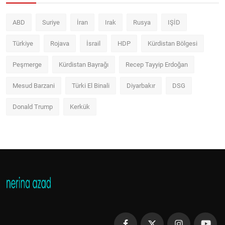
ABD
Suriye
İran
Irak
Rusya
IŞİD
Türkiye
Rojava
İsrail
HDP
Kürdistan Bölgesi
Peşmerge
Kürdistan Bayrağı
Recep Tayyip Erdoğan
Mesud Barzani
Türki El Binali
Diyarbakır
DSG
Donald Trump
Kerkük