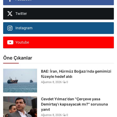
Twitter
Instagram
Youtube
Öne Çıkanlar
BAE: İran, Hürmüz Boğazı’nda gemimizi
füzeyle hedef aldı
Ağustos 8, 2026
0
Cevdet Yılmaz'dan "Çerçeve yasa
Demirtaş'ı kapsayacak mı?" sorusuna
yanıt
Ağustos 8, 2026
0