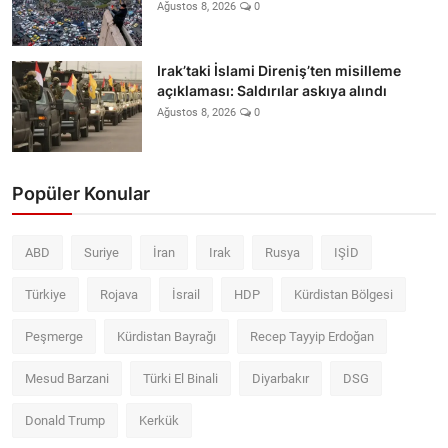
Ağustos 8, 2026
0
Irak’taki İslami Direniş’ten misilleme
açıklaması: Saldırılar askıya alındı
Ağustos 8, 2026
0
Popüler Konular
ABD
Suriye
İran
Irak
Rusya
IŞİD
Türkiye
Rojava
İsrail
HDP
Kürdistan Bölgesi
Peşmerge
Kürdistan Bayrağı
Recep Tayyip Erdoğan
Mesud Barzani
Türki El Binali
Diyarbakır
DSG
Donald Trump
Kerkük