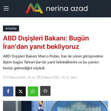
Kurdistan
Amerika
ABD Dışişleri Bakanı: Bugün
Bölgeler
İran'dan yanıt bekliyoruz
Yaşam
ABD Dışişleri Bakanı Marco Rubio, İran ile süren görüşmelere
ilişkin bugün Tahran'dan bir yanıt beklediklerini ve bu yanıtın
Güncel
henüz gelmediğini söyledi.
Analiz
8 Mayıs 2026 - 16:16
8 Mayıs 2026 - 16:16
0
Makaleler
Galeri