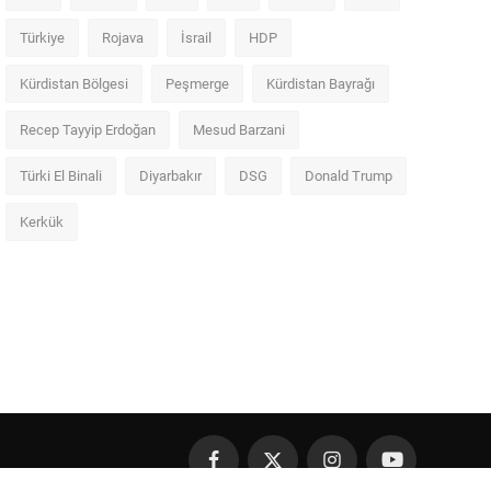
Türkiye
Rojava
İsrail
HDP
Kürdistan Bölgesi
Peşmerge
Kürdistan Bayrağı
Recep Tayyip Erdoğan
Mesud Barzani
Türki El Binali
Diyarbakır
DSG
Donald Trump
Kerkük