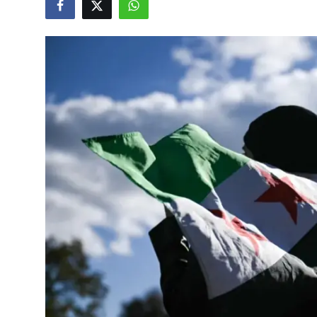
Video
Yazarlar
Arşiv
İletişim
Türkçe
Kurdi