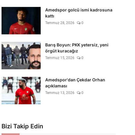
Amedspor golcü ismi kadrosuna
kattı
Temmuz 28, 2026
0
Barış Boyun: PKK yetersiz, yeni
örgüt kuracağız
Temmuz 15, 2026
0
Amedspor'dan Çekdar Orhan
açıklaması
Temmuz 13, 2026
0
Bizi Takip Edin