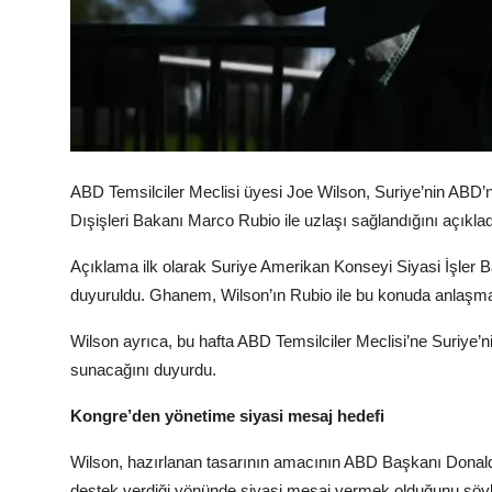
ABD Temsilciler Meclisi üyesi Joe Wilson, Suriye’nin ABD’n
Dışişleri Bakanı Marco Rubio ile uzlaşı sağlandığını açıklad
Açıklama ilk olarak Suriye Amerikan Konseyi Siyasi İşl
duyuruldu. Ghanem, Wilson’ın Rubio ile bu konuda anlaşmaya 
Wilson ayrıca, bu hafta ABD Temsilciler Meclisi’ne Suriye’ni
sunacağını duyurdu.
Kongre’den yönetime siyasi mesaj hedefi
Wilson, hazırlanan tasarının amacının ABD Başkanı Donald 
destek verdiği yönünde siyasi mesaj vermek olduğunu söyl