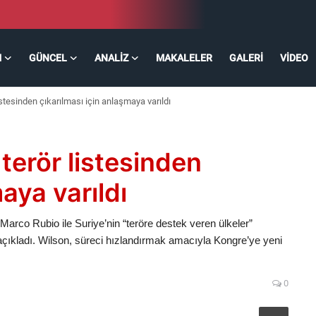
M
GÜNCEL
ANALIZ
MAKALELER
GALERI
VIDEO
listesinden çıkarılması için anlaşmaya varıldı
 terör listesinden
aya varıldı
Marco Rubio ile Suriye’nin “teröre destek veren ülkeler”
açıkladı. Wilson, süreci hızlandırmak amacıyla Kongre’ye yeni
0