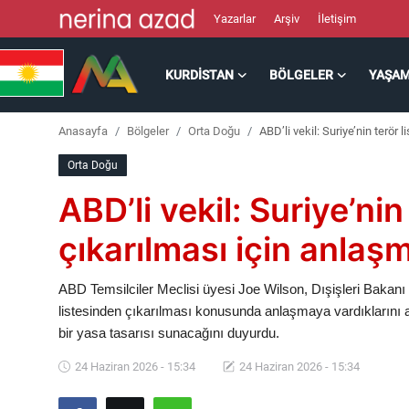
Yazarlar
Arşiv
İletişim
KURDISTAN
BÖLGELER
YAŞA
Kurdistan
Anasayfa
Bölgeler
Orta Doğu
ABD’li vekil: Suriye’nin terör 
Bölgeler
Orta Doğu
Yaşam
ABD’li vekil: Suriye’nin
Güncel
çıkarılması için anlaşm
Analiz
ABD Temsilciler Meclisi üyesi Joe Wilson, Dışişleri Bakanı 
listesinden çıkarılması konusunda anlaşmaya vardıklarını 
Makaleler
bir yasa tasarısı sunacağını duyurdu.
24 Haziran 2026 - 15:34
24 Haziran 2026 - 15:34
Galeri