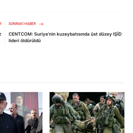
R
SONRAKI HABER
z
CENTCOM: Suriye’nin kuzeybatısında üst düzey IŞİD
lideri öldürüldü