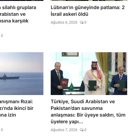
 silahlı gruplara
Lübnan'ın güneyinde patlama: 2
rabistan ve
İsrail askeri öldü
sına karşılık
Ağustos 6, 2026
0
0
nışmanı Rızai:
Türkiye, Suudi Arabistan ve
'nda ikinci bir
Pakistan’dan savunma
na izin
anlaşması: Bir üyeye saldırı, tüm
üyelere yapı...
0
Ağustos 7, 2026
0