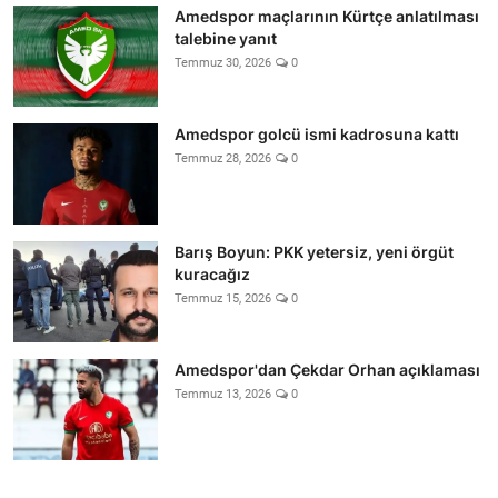
Amedspor maçlarının Kürtçe anlatılması
talebine yanıt
Temmuz 30, 2026
0
Amedspor golcü ismi kadrosuna kattı
Temmuz 28, 2026
0
Barış Boyun: PKK yetersiz, yeni örgüt
kuracağız
Temmuz 15, 2026
0
Amedspor'dan Çekdar Orhan açıklaması
Temmuz 13, 2026
0