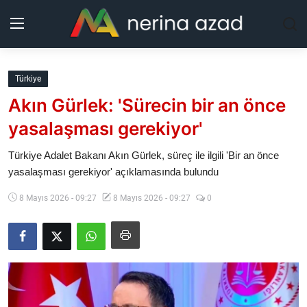
Kurdistan
Türkiye
Akın Gürlek: 'Sürecin bir an önce
Bölgeler
yasalaşması gerekiyor'
Yaşam
Türkiye Adalet Bakanı Akın Gürlek, süreç ile ilgili 'Bir an önce
yasalaşması gerekiyor' açıklamasında bulundu
Güncel
8 Mayıs 2026 - 09:27
8 Mayıs 2026 - 09:27
0
Analiz
Makaleler
Galeri