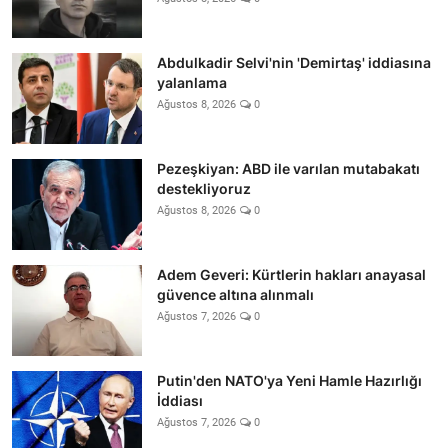
Abdulkadir Selvi'nin 'Demirtaş' iddiasına
yalanlama
Ağustos 8, 2026
0
Pezeşkiyan: ABD ile varılan mutabakatı
destekliyoruz
Ağustos 8, 2026
0
Adem Geveri: Kürtlerin hakları anayasal
güvence altına alınmalı
Ağustos 7, 2026
0
Putin'den NATO'ya Yeni Hamle Hazırlığı
İddiası
Ağustos 7, 2026
0