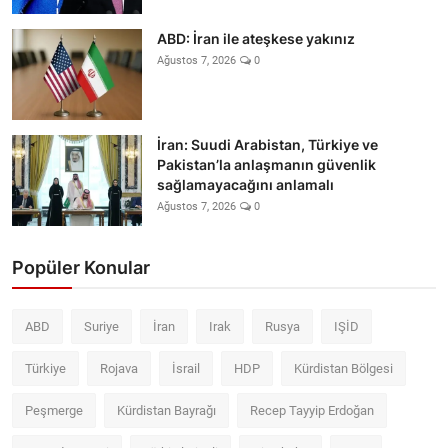
ABD: İran ile ateşkese yakınız
Ağustos 7, 2026
0
İran: Suudi Arabistan, Türkiye ve
Pakistan’la anlaşmanın güvenlik
sağlamayacağını anlamalı
Ağustos 7, 2026
0
Popüler Konular
ABD
Suriye
İran
Irak
Rusya
IŞİD
Türkiye
Rojava
İsrail
HDP
Kürdistan Bölgesi
Peşmerge
Kürdistan Bayrağı
Recep Tayyip Erdoğan