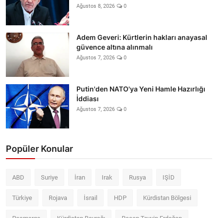
Ağustos 8, 2026
0
Adem Geveri: Kürtlerin hakları anayasal
güvence altına alınmalı
Ağustos 7, 2026
0
Putin'den NATO'ya Yeni Hamle Hazırlığı
İddiası
Ağustos 7, 2026
0
Popüler Konular
ABD
Suriye
İran
Irak
Rusya
IŞİD
Türkiye
Rojava
İsrail
HDP
Kürdistan Bölgesi