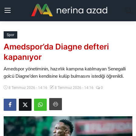
Kurdistan
Spor
Amedspor’da Diagne defteri
Bölgeler
kapanıyor
Yaşam
Amedspor yönetiminin, hazırlık kampına katılmayan Senegalli
golcü Diagne’den kendisine kulüp bulmasını istediği öğrenildi.
Güncel
8 Temmuz 2026 - 14:16
8 Temmuz 2026 - 14:16
0
Analiz
Makaleler
Galeri