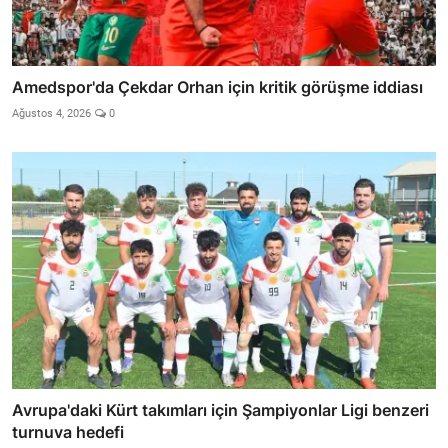
Amedspor'da Çekdar Orhan için kritik görüşme iddiası
Ağustos 4, 2026
0
Avrupa'daki Kürt takımları için Şampiyonlar Ligi benzeri
turnuva hedefi