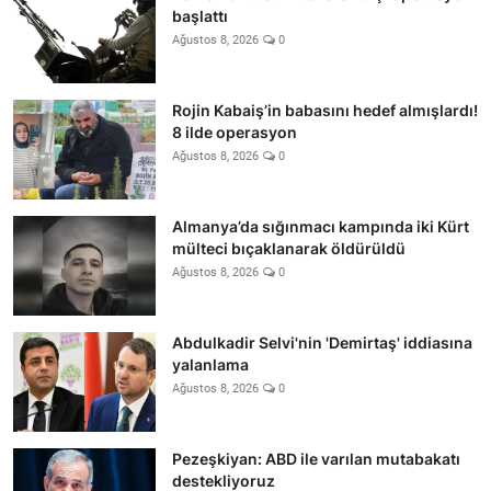
başlattı
Ağustos 8, 2026
0
Rojin Kabaiş’in babasını hedef almışlardı!
8 ilde operasyon
Ağustos 8, 2026
0
Almanya’da sığınmacı kampında iki Kürt
mülteci bıçaklanarak öldürüldü
Ağustos 8, 2026
0
Abdulkadir Selvi'nin 'Demirtaş' iddiasına
yalanlama
Ağustos 8, 2026
0
Pezeşkiyan: ABD ile varılan mutabakatı
destekliyoruz