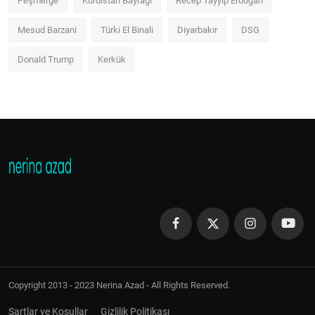
Peşmerge
Kürdistan Bayrağı
Recep Tayyip Erdoğan
Mesud Barzani
Türki El Binali
Diyarbakır
DSG
Donald Trump
Kerkük
Copyright 2013 - 2023 Nerina Azad - All Rights Reserved.
Şartlar ve Koşullar
Gizlilik Politikası