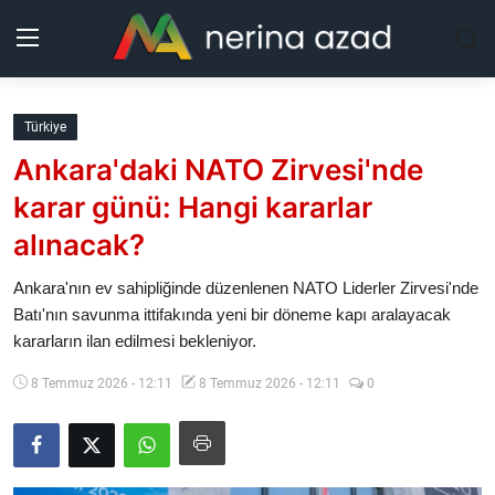
Kurdistan
Türkiye
Ankara'daki NATO Zirvesi'nde
Bölgeler
karar günü: Hangi kararlar
Yaşam
alınacak?
Güncel
Ankara'nın ev sahipliğinde düzenlenen NATO Liderler Zirvesi'nde
Batı'nın savunma ittifakında yeni bir döneme kapı aralayacak
kararların ilan edilmesi bekleniyor.
Analiz
8 Temmuz 2026 - 12:11
8 Temmuz 2026 - 12:11
0
Makaleler
Galeri