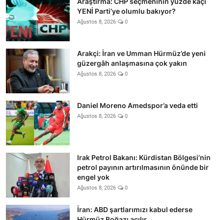
Araştırma: CHP seçmeninin yüzde kaçı
YENİ Parti’ye olumlu bakıyor?
Ağustos 8, 2026
0
Arakçi: İran ve Umman Hürmüz’de yeni
güzergâh anlaşmasına çok yakın
Ağustos 8, 2026
0
Daniel Moreno Amedspor’a veda etti
Ağustos 8, 2026
0
Irak Petrol Bakanı: Kürdistan Bölgesi’nin
petrol payının artırılmasının önünde bir
engel yok
Ağustos 8, 2026
0
İran: ABD şartlarımızı kabul ederse
Hürmüz Boğazı açılır