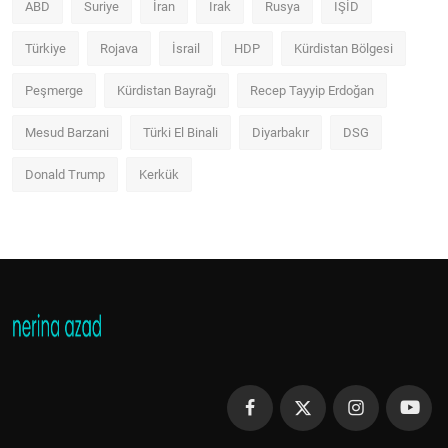
ABD
Suriye
İran
Irak
Rusya
IŞİD
Türkiye
Rojava
İsrail
HDP
Kürdistan Bölgesi
Peşmerge
Kürdistan Bayrağı
Recep Tayyip Erdoğan
Mesud Barzani
Türki El Binali
Diyarbakır
DSG
Donald Trump
Kerkük