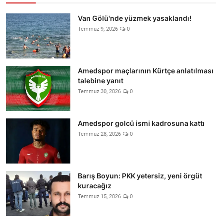
Van Gölü'nde yüzmek yasaklandı!
Temmuz 9, 2026
0
Amedspor maçlarının Kürtçe anlatılması
talebine yanıt
Temmuz 30, 2026
0
Amedspor golcü ismi kadrosuna kattı
Temmuz 28, 2026
0
Barış Boyun: PKK yetersiz, yeni örgüt
kuracağız
Temmuz 15, 2026
0