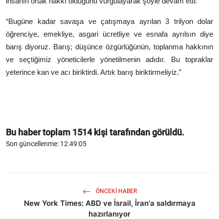
insanın ortak hakkı olduğunu vurgulayarak şöyle devam etti:
“Bugüne kadar savaşa ve çatışmaya ayrılan 3 trilyon dolar
öğrenciye, emekliye, asgari ücretliye ve esnafa ayrılsın diye
barış diyoruz. Barış; düşünce özgürlüğünün, toplanma hakkının
ve seçtiğimiz yöneticilerle yönetilmenin adıdır. Bu topraklar
yeterince kan ve acı biriktirdi. Artık barış biriktirmeliyiz.”
Bu haber toplam
1514
kişi tarafından görüldü.
Son güncellenme: 12:49:05
ÖNCEKI HABER
New York Times: ABD ve İsrail, İran'a saldırmaya
hazırlanıyor