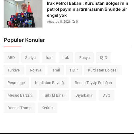
Irak Petrol Bakanı: Kürdistan Bölgesi’nin
petrol payının artırılmasının önünde bir
engel yok
Ağustos 8, 2026
0
Popüler Konular
ABD
Suriye
İran
Irak
Rusya
IŞİD
Türkiye
Rojava
İsrail
HDP
Kürdistan Bölgesi
Peşmerge
Kürdistan Bayrağı
Recep Tayyip Erdoğan
Mesud Barzani
Türki El Binali
Diyarbakır
DSG
Donald Trump
Kerkük