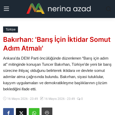
Kurdistan
Türkiye
Bakırhan: 'Barış İçin İktidar Somut
Bölgeler
Adım Atmalı'
Yaşam
Ankara’da DEM Parti öncülüğünde düzenlenen “Barış için adım
at” mitinginde konuşan Tuncer Bakırhan, Türkiye’de yeni bir barış
Güncel
sürecine ihtiyaç olduğunu belirterek iktidara ve devlete somut
adımlar atma çağrısında bulundu. Bakırhan, siyasi tutuklular,
Analiz
kayyım uygulamaları ve demokratikleşme başlıklarının çözüm
beklediğini ifade etti.
Makaleler
16 Mayıs 2026 - 23:49
16 Mayıs 2026 - 23:49
0
Galeri