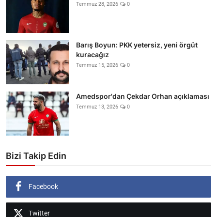
Temmuz 28, 2026
0
Barış Boyun: PKK yetersiz, yeni örgüt
kuracağız
Temmuz 15, 2026
0
Amedspor'dan Çekdar Orhan açıklaması
Temmuz 13, 2026
0
Bizi Takip Edin
Facebook
Twitter