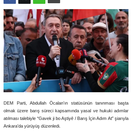
Video
Yazarlar
Arşiv
İletişim
Türkçe
Kurdi
DEM Parti, Abdullah Öcalan’ın statüsünün tanınması başta
olmak üzere barış süreci kapsamında yasal ve hukuki adımlar
atılması talebiyle “Gavek ji bo Aştiyê / Barış İçin Adım At” şiarıyla
Ankara’da yürüyüş düzenledi.