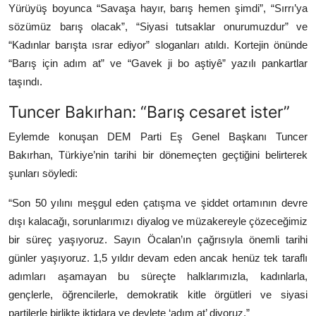
Yürüyüş boyunca “Savaşa hayır, barış hemen şimdi”, “Sırrı’ya
sözümüz barış olacak”, “Siyasi tutsaklar onurumuzdur” ve
“Kadınlar barışta ısrar ediyor” sloganları atıldı. Kortejin önünde
“Barış için adım at” ve “Gavek ji bo aştiyê” yazılı pankartlar
taşındı.
Tuncer Bakırhan: “Barış cesaret ister”
Eylemde konuşan DEM Parti Eş Genel Başkanı Tuncer
Bakırhan, Türkiye’nin tarihi bir dönemeçten geçtiğini belirterek
şunları söyledi:
“Son 50 yılını meşgul eden çatışma ve şiddet ortamının devre
dışı kalacağı, sorunlarımızı diyalog ve müzakereyle çözeceğimiz
bir süreç yaşıyoruz. Sayın Öcalan’ın çağrısıyla önemli tarihi
günler yaşıyoruz. 1,5 yıldır devam eden ancak henüz tek taraflı
adımları aşamayan bu süreçte halklarımızla, kadınlarla,
gençlerle, öğrencilerle, demokratik kitle örgütleri ve siyasi
partilerle birlikte iktidara ve devlete ‘adım at’ diyoruz.”