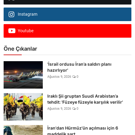
Instagram
Youtube
Öne Çıkanlar
'İsrail ordusu İran’a saldırı planı
hazırlıyor'
Ağustos 9, 2026
0
Iraklı Şii gruptan Suudi Arabistan’a
tehdit: 'Füzeye füzeyle karşılık verilir'
Ağustos 9, 2026
0
İran'dan Hürmüz'ün açılması için 6
maddelik şart