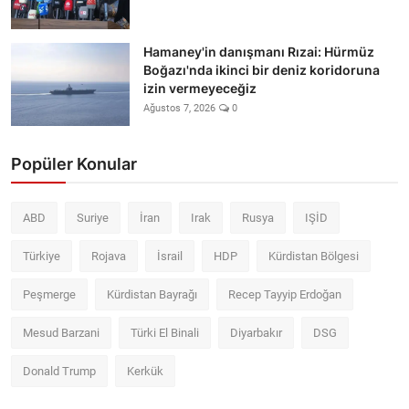
Hamaney'in danışmanı Rızai: Hürmüz
Boğazı'nda ikinci bir deniz koridoruna
izin vermeyeceğiz
Ağustos 7, 2026
0
Popüler Konular
ABD
Suriye
İran
Irak
Rusya
IŞİD
Türkiye
Rojava
İsrail
HDP
Kürdistan Bölgesi
Peşmerge
Kürdistan Bayrağı
Recep Tayyip Erdoğan
Mesud Barzani
Türki El Binali
Diyarbakır
DSG
Donald Trump
Kerkük