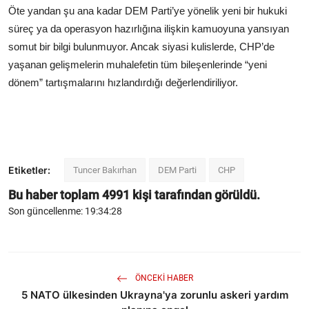
Öte yandan şu ana kadar DEM Parti’ye yönelik yeni bir hukuki
süreç ya da operasyon hazırlığına ilişkin kamuoyuna yansıyan
somut bir bilgi bulunmuyor. Ancak siyasi kulislerde, CHP’de
yaşanan gelişmelerin muhalefetin tüm bileşenlerinde “yeni
dönem” tartışmalarını hızlandırdığı değerlendiriliyor.
Etiketler:
Tuncer Bakırhan
DEM Parti
CHP
Bu haber toplam
4991
kişi tarafından görüldü.
Son güncellenme: 19:34:28
ÖNCEKI HABER
5 NATO ülkesinden Ukrayna'ya zorunlu askeri yardım