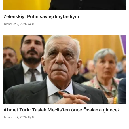
Zelenskiy: Putin savaşı kaybediyor
Temmuz 2, 2026
0
Ahmet Türk: Taslak Meclis’ten önce Öcalan’a gidecek
Temmuz 4, 2026
0