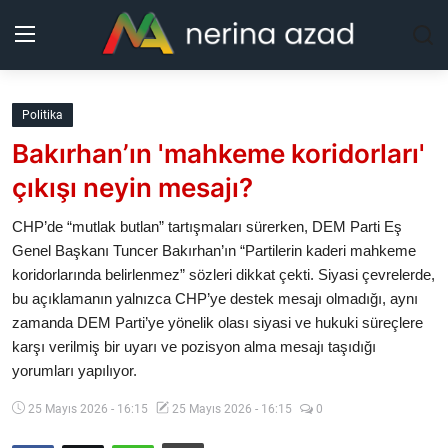
Kurdistan
Politika
Bakırhan’ın 'mahkeme koridorları'
Bölgeler
çıkışı neyin mesajı?
Yaşam
CHP’de “mutlak butlan” tartışmaları sürerken, DEM Parti Eş
Genel Başkanı Tuncer Bakırhan’ın “Partilerin kaderi mahkeme
Güncel
koridorlarında belirlenmez” sözleri dikkat çekti. Siyasi çevrelerde,
bu açıklamanın yalnızca CHP’ye destek mesajı olmadığı, aynı
Analiz
zamanda DEM Parti’ye yönelik olası siyasi ve hukuki süreçlere
karşı verilmiş bir uyarı ve pozisyon alma mesajı taşıdığı
Makaleler
yorumları yapılıyor.
Galeri
25 Mayıs 2026 - 16:15
25 Mayıs 2026 - 16:15
0