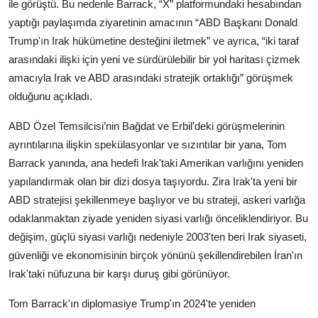
ile görüştü. Bu nedenle Barrack, “X” platformundaki hesabından
yaptığı paylaşımda ziyaretinin amacının “ABD Başkanı Donald
Trump'ın Irak hükümetine desteğini iletmek” ve ayrıca, “iki taraf
arasındaki ilişki için yeni ve sürdürülebilir bir yol haritası çizmek
amacıyla Irak ve ABD arasındaki stratejik ortaklığı” görüşmek
olduğunu açıkladı.
ABD Özel Temsilcisi’nin Bağdat ve Erbil'deki görüşmelerinin
ayrıntılarına ilişkin spekülasyonlar ve sızıntılar bir yana, Tom
Barrack yanında, ana hedefi Irak'taki Amerikan varlığını yeniden
yapılandırmak olan bir dizi dosya taşıyordu. Zira Irak'ta yeni bir
ABD stratejisi şekillenmeye başlıyor ve bu strateji, askeri varlığa
odaklanmaktan ziyade yeniden siyasi varlığı önceliklendiriyor. Bu
değişim, güçlü siyasi varlığı nedeniyle 2003'ten beri Irak siyaseti,
güvenliği ve ekonomisinin birçok yönünü şekillendirebilen İran'ın
Irak'taki nüfuzuna bir karşı duruş gibi görünüyor.
Tom Barrack'ın diplomasiye Trump'ın 2024'te yeniden