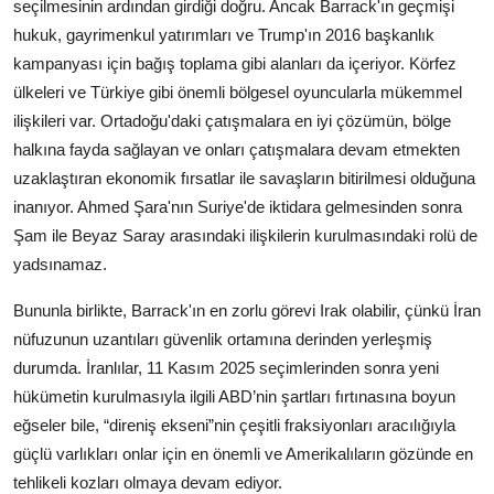
seçilmesinin ardından girdiği doğru. Ancak Barrack'ın geçmişi
hukuk, gayrimenkul yatırımları ve Trump'ın 2016 başkanlık
kampanyası için bağış toplama gibi alanları da içeriyor. Körfez
ülkeleri ve Türkiye gibi önemli bölgesel oyuncularla mükemmel
ilişkileri var. Ortadoğu'daki çatışmalara en iyi çözümün, bölge
halkına fayda sağlayan ve onları çatışmalara devam etmekten
uzaklaştıran ekonomik fırsatlar ile savaşların bitirilmesi olduğuna
inanıyor. Ahmed Şara'nın Suriye'de iktidara gelmesinden sonra
Şam ile Beyaz Saray arasındaki ilişkilerin kurulmasındaki rolü de
yadsınamaz.
Bununla birlikte, Barrack'ın en zorlu görevi Irak olabilir, çünkü İran
nüfuzunun uzantıları güvenlik ortamına derinden yerleşmiş
durumda. İranlılar, 11 Kasım 2025 seçimlerinden sonra yeni
hükümetin kurulmasıyla ilgili ABD’nin şartları fırtınasına boyun
eğseler bile, “direniş ekseni”nin çeşitli fraksiyonları aracılığıyla
güçlü varlıkları onlar için en önemli ve Amerikalıların gözünde en
tehlikeli kozları olmaya devam ediyor.