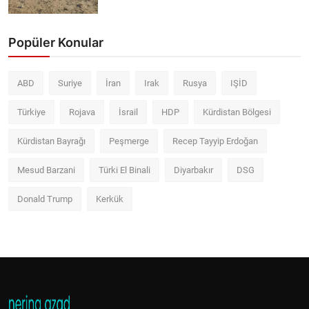
Popüler Konular
ABD
Suriye
İran
Irak
Rusya
IŞİD
Türkiye
Rojava
İsrail
HDP
Kürdistan Bölgesi
Kürdistan Bayrağı
Peşmerge
Recep Tayyip Erdoğan
Mesud Barzani
Türki El Binali
Diyarbakır
DSG
Donald Trump
Kerkük