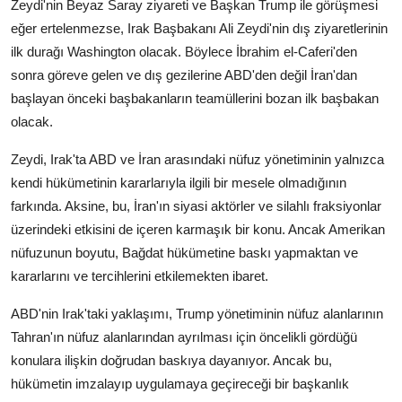
Zeydi'nin Beyaz Saray ziyareti ve Başkan Trump ile görüşmesi
eğer ertelenmezse, Irak Başbakanı Ali Zeydi'nin dış ziyaretlerinin
ilk durağı Washington olacak. Böylece İbrahim el-Caferi'den
sonra göreve gelen ve dış gezilerine ABD'den değil İran'dan
başlayan önceki başbakanların teamüllerini bozan ilk başbakan
olacak.
Zeydi, Irak'ta ABD ve İran arasındaki nüfuz yönetiminin yalnızca
kendi hükümetinin kararlarıyla ilgili bir mesele olmadığının
farkında. Aksine, bu, İran'ın siyasi aktörler ve silahlı fraksiyonlar
üzerindeki etkisini de içeren karmaşık bir konu. Ancak Amerikan
nüfuzunun boyutu, Bağdat hükümetine baskı yapmaktan ve
kararlarını ve tercihlerini etkilemekten ibaret.
ABD'nin Irak'taki yaklaşımı, Trump yönetiminin nüfuz alanlarının
Tahran'ın nüfuz alanlarından ayrılması için öncelikli gördüğü
konulara ilişkin doğrudan baskıya dayanıyor. Ancak bu,
hükümetin imzalayıp uygulamaya geçireceği bir başkanlık