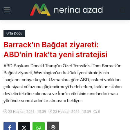
Kurdistan
Orta Doğu
Barrack'ın Bağdat ziyareti:
Bölgeler
ABD'nin Irak'ta yeni stratejisi
Yaşam
ABD Başkanı Donald Trump'ın Özel Temsilcisi Tom Barrack'ın
Bağdat ziyareti, Washington'un Irak'taki yeni stratejisinin
Güncel
ipuçlarını ortaya koydu. Uzmanlara göre ABD, askeri varlıktan
çok siyasi nüfuzunu güçlendirmeyi hedeflerken, Irak'tan silahın
Analiz
devletin tekeline alınması ve İran'ın etkisinin sınırlandırılması
yönünde somut adımlar atmasını bekliyor.
Makaleler
23 Haziran 2026 - 15:39
23 Haziran 2026 - 15:39
0
Galeri