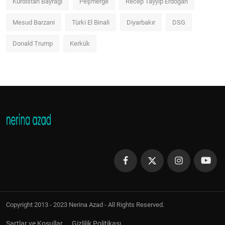
Kürdistan Bayrağı
Peşmerge
Recep Tayyip Erdoğan
Mesud Barzani
Türki El Binali
Diyarbakır
DSG
Donald Trump
Kerkük
Copyright 2013 - 2023 Nerina Azad - All Rights Reserved.
Şartlar ve Koşullar
Gizlilik Politikası