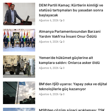
DEM Partili Kamaç: Kürtlerin kimliği ve
statüsü tartışmaları bu yasadan sonra
başlayacak
Ağustos 6, 2026
0
Almanya Parlamentosundan Barzani
Yardım Vakfı'na İnsani Onur Ödülü
Ağustos 6, 2026
0
Yemen’de hükümet güçlerine ait
kamplara saldırı: Onlarca asker öldü
Ağustos 6, 2026
0
BM'den IŞİD uyarısı: Yapay zeka ve dijital
teknolojilerle güç kazanıyor
Ağustos 6, 2026
0
MSB’den çözüm süreci açıklaması: TSK