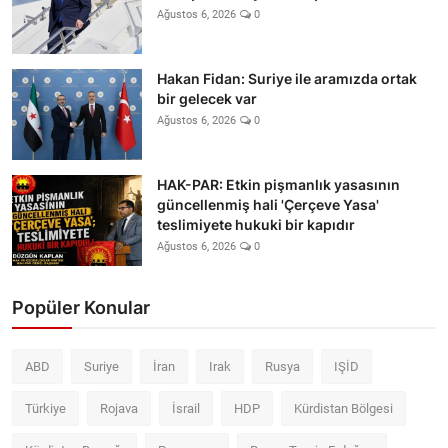
Ağustos 6, 2026
0
Hakan Fidan: Suriye ile aramızda ortak
bir gelecek var
Ağustos 6, 2026
0
HAK-PAR: Etkin pişmanlık yasasının
güncellenmiş hali 'Çerçeve Yasa'
teslimiyete hukuki bir kapıdır
Ağustos 6, 2026
0
Popüler Konular
ABD
Suriye
İran
Irak
Rusya
IŞİD
Türkiye
Rojava
İsrail
HDP
Kürdistan Bölgesi