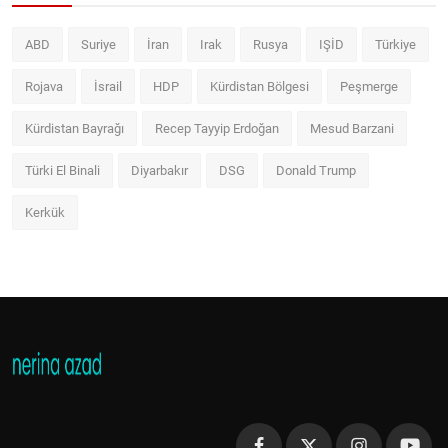
ABD
Suriye
İran
Irak
Rusya
IŞİD
Türkiye
Rojava
İsrail
HDP
Kürdistan Bölgesi
Peşmerge
Kürdistan Bayrağı
Recep Tayyip Erdoğan
Mesud Barzani
Türki El Binali
Diyarbakır
DSG
Donald Trump
Kerkük