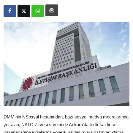
Video
Yazarlar
Arşiv
İletişim
Türkçe
Kurdi
DMM'nin NSosyal hesabından, bazı sosyal medya mecralarında
yer alan, NATO Zirvesi sürecinde Ankara'da terör saldırısı
yaşanacağına iddialarına yönelik paylaşımlara ilişkin açıklama