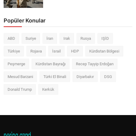
Popüler Konular
ABD
Suriye
İran
Irak
Rusya
IŞİD
Türkiye
Rojava
İsrail
HDP
Kürdistan Bölgesi
Peşmerge
Kürdistan Bayrağı
Recep Tayyip Erdoğan
Mesud Barzani
Türki El Binali
Diyarbakır
DSG
Donald Trump
Kerkük