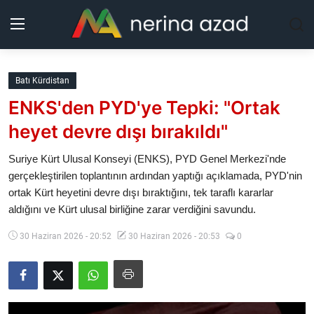
Kurdistan
Batı Kürdistan
ENKS'den PYD'ye Tepki: "Ortak
Bölgeler
heyet devre dışı bırakıldı"
Yaşam
Suriye Kürt Ulusal Konseyi (ENKS), PYD Genel Merkezi'nde
gerçekleştirilen toplantının ardından yaptığı açıklamada, PYD'nin
Güncel
ortak Kürt heyetini devre dışı bıraktığını, tek taraflı kararlar
aldığını ve Kürt ulusal birliğine zarar verdiğini savundu.
Analiz
30 Haziran 2026 - 20:52
30 Haziran 2026 - 20:53
0
Makaleler
Galeri