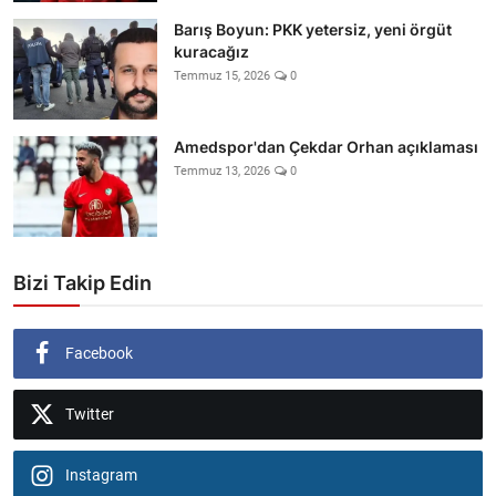
Barış Boyun: PKK yetersiz, yeni örgüt
kuracağız
Temmuz 15, 2026
0
Amedspor'dan Çekdar Orhan açıklaması
Temmuz 13, 2026
0
Bizi Takip Edin
Facebook
Twitter
Instagram