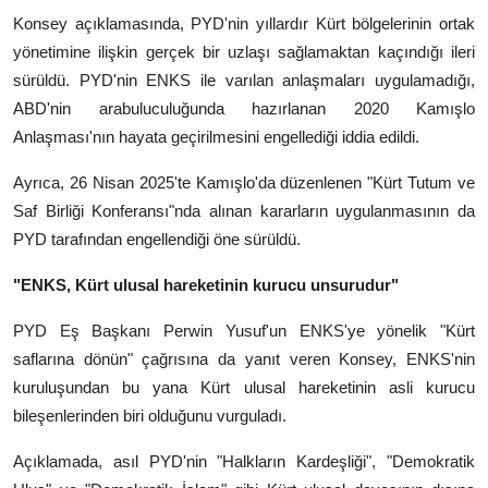
Konsey açıklamasında, PYD'nin yıllardır Kürt bölgelerinin ortak
yönetimine ilişkin gerçek bir uzlaşı sağlamaktan kaçındığı ileri
sürüldü. PYD'nin ENKS ile varılan anlaşmaları uygulamadığı,
ABD'nin arabuluculuğunda hazırlanan 2020 Kamışlo
Anlaşması'nın hayata geçirilmesini engellediği iddia edildi.
Ayrıca, 26 Nisan 2025'te Kamışlo'da düzenlenen "Kürt Tutum ve
Saf Birliği Konferansı"nda alınan kararların uygulanmasının da
PYD tarafından engellendiği öne sürüldü.
"ENKS, Kürt ulusal hareketinin kurucu unsurudur"
PYD Eş Başkanı Perwin Yusuf'un ENKS'ye yönelik "Kürt
saflarına dönün" çağrısına da yanıt veren Konsey, ENKS'nin
kuruluşundan bu yana Kürt ulusal hareketinin asli kurucu
bileşenlerinden biri olduğunu vurguladı.
Açıklamada, asıl PYD'nin "Halkların Kardeşliği", "Demokratik