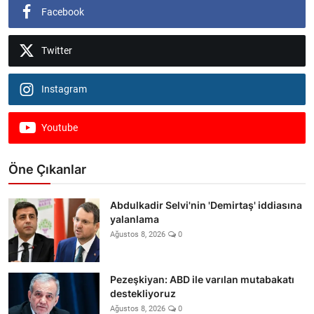
Facebook
Twitter
Instagram
Youtube
Öne Çıkanlar
Abdulkadir Selvi'nin 'Demirtaş' iddiasına
yalanlama
Ağustos 8, 2026
0
Pezeşkiyan: ABD ile varılan mutabakatı
destekliyoruz
Ağustos 8, 2026
0