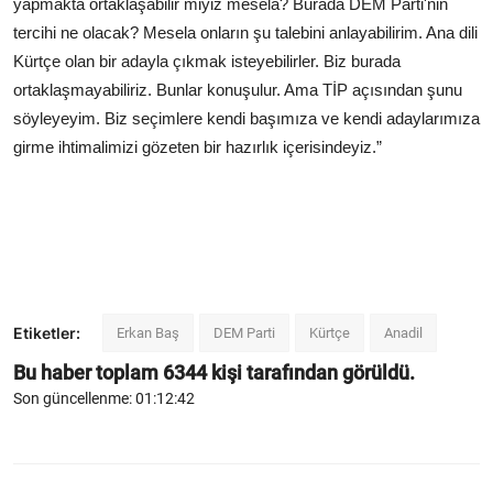
yapmakta ortaklaşabilir miyiz mesela? Burada DEM Parti'nin
tercihi ne olacak? Mesela onların şu talebini anlayabilirim. Ana dili
Kürtçe olan bir adayla çıkmak isteyebilirler. Biz burada
ortaklaşmayabiliriz. Bunlar konuşulur. Ama TİP açısından şunu
söyleyeyim. Biz seçimlere kendi başımıza ve kendi adaylarımıza
girme ihtimalimizi gözeten bir hazırlık içerisindeyiz.”
Etiketler:
Erkan Baş
DEM Parti
Kürtçe
Anadil
Bu haber toplam
6344
kişi tarafından görüldü.
Son güncellenme: 01:12:42