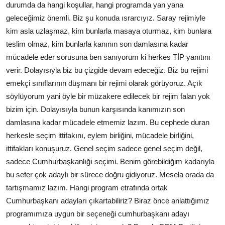
durumda da hangi koşullar, hangi programda yan yana
geleceğimiz önemli. Biz şu konuda ısrarcıyız. Saray rejimiyle
kim asla uzlaşmaz, kim bunlarla masaya oturmaz, kim bunlara
teslim olmaz, kim bunlarla kanının son damlasına kadar
mücadele eder sorusuna ben sanıyorum ki herkes TİP yanıtını
verir. Dolayısıyla biz bu çizgide devam edeceğiz. Biz bu rejimi
emekçi sınıflarının düşmanı bir rejimi olarak görüyoruz. Açık
söylüyorum yani öyle bir müzakere edilecek bir rejim falan yok
bizim için. Dolayısıyla bunun karşısında kanımızın son
damlasına kadar mücadele etmemiz lazım. Bu cephede duran
herkesle seçim ittifakını, eylem birliğini, mücadele birliğini,
ittifakları konuşuruz. Genel seçim sadece genel seçim değil,
sadece Cumhurbaşkanlığı seçimi. Benim görebildiğim kadarıyla
bu sefer çok adaylı bir sürece doğru gidiyoruz. Mesela orada da
tartışmamız lazım. Hangi program etrafında ortak
Cumhurbaşkanı adayları çıkartabiliriz? Biraz önce anlattığımız
programımıza uygun bir seçeneği cumhurbaşkanı adayı