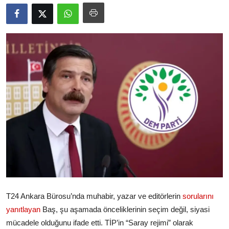
Video
Yazarlar
Arşiv
İletişim
Türkçe
Kurdi
T24 Ankara Bürosu’nda muhabir, yazar ve editörlerin
sorularını
yanıtlayan
Baş, şu aşamada önceliklerinin seçim değil, siyasi
mücadele olduğunu ifade etti. TİP’in “Saray rejimi” olarak