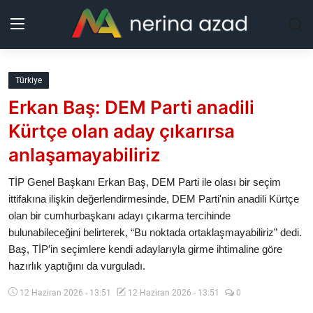
Kurdistan
Türkiye
Erkan Baş: DEM Parti anadili
Bölgeler
Kürtçe olan aday çıkarırsa
Yaşam
anlaşamayabiliriz
Güncel
TİP Genel Başkanı Erkan Baş, DEM Parti ile olası bir seçim
ittifakına ilişkin değerlendirmesinde, DEM Parti'nin anadili Kürtçe
olan bir cumhurbaşkanı adayı çıkarma tercihinde
Analiz
bulunabileceğini belirterek, “Bu noktada ortaklaşmayabiliriz” dedi.
Baş, TİP’in seçimlere kendi adaylarıyla girme ihtimaline göre
Makaleler
hazırlık yaptığını da vurguladı.
Galeri
12 Haziran 2026 - 13:51
12 Haziran 2026 - 13:51
0