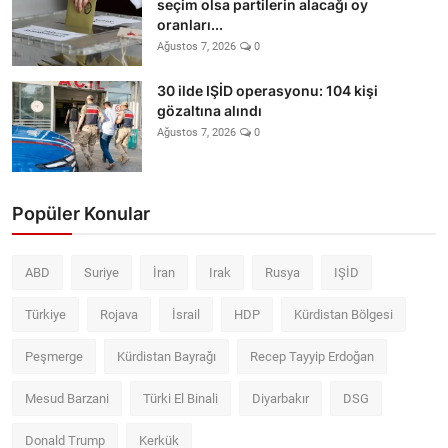
seçim olsa partilerin alacağı oy
oranları...
Ağustos 7, 2026
0
30 ilde IŞİD operasyonu: 104 kişi
gözaltına alındı
Ağustos 7, 2026
0
Popüler Konular
ABD
Suriye
İran
Irak
Rusya
IŞİD
Türkiye
Rojava
İsrail
HDP
Kürdistan Bölgesi
Peşmerge
Kürdistan Bayrağı
Recep Tayyip Erdoğan
Mesud Barzani
Türki El Binali
Diyarbakır
DSG
Donald Trump
Kerkük