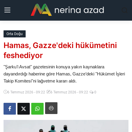
Kurdistan
Orta Doğu
Hamas, Gazze'deki hükümetini
Bölgeler
feshediyor
Yaşam
"Şarku'l Avsat" gazetesinin konuya yakın kaynaklara
dayandırdığı haberine göre Hamas, Gazze’deki "Hükümet İşleri
Güncel
Takip Komitesi"ni lağvetme kararı aldı.
Analiz
6 Temmuz 2026 - 09:22
6 Temmuz 2026 - 09:22
0
Makaleler
Galeri