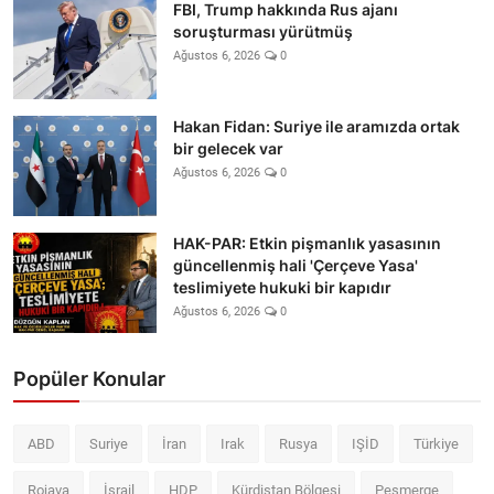
FBI, Trump hakkında Rus ajanı
soruşturması yürütmüş
Ağustos 6, 2026
0
Hakan Fidan: Suriye ile aramızda ortak
bir gelecek var
Ağustos 6, 2026
0
HAK-PAR: Etkin pişmanlık yasasının
güncellenmiş hali 'Çerçeve Yasa'
teslimiyete hukuki bir kapıdır
Ağustos 6, 2026
0
Popüler Konular
ABD
Suriye
İran
Irak
Rusya
IŞİD
Türkiye
Rojava
İsrail
HDP
Kürdistan Bölgesi
Peşmerge