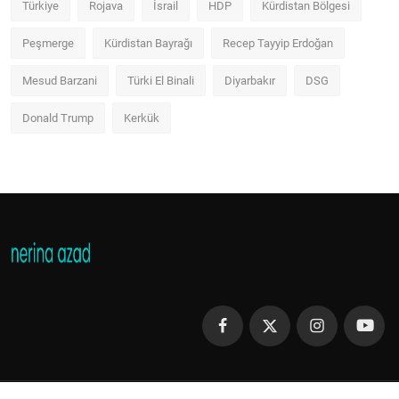
Türkiye
Rojava
İsrail
HDP
Kürdistan Bölgesi
Peşmerge
Kürdistan Bayrağı
Recep Tayyip Erdoğan
Mesud Barzani
Türki El Binali
Diyarbakır
DSG
Donald Trump
Kerkük