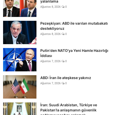
yalanlama
Ağustos 8, 2026
0
Pezeşkiyan: ABD ile varılan mutabakatı
destekliyoruz
Ağustos 8, 2026
0
Putin'den NATO'ya Yeni Hamle Hazırlığı
İddiası
Ağustos 7, 2026
0
ABD: İran ile ateşkese yakınız
Ağustos 7, 2026
0
İran: Suudi Arabistan, Türkiye ve
Pakistan’la anlaşmanın güvenlik