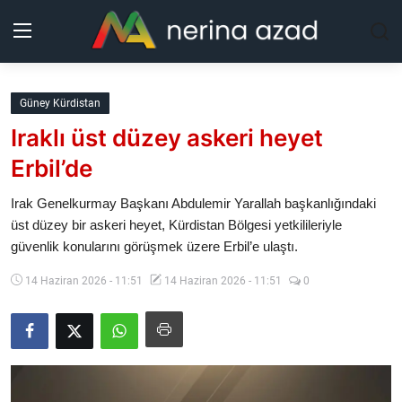
Kurdistan
Güney Kürdistan
Iraklı üst düzey askeri heyet
Bölgeler
Erbil’de
Yaşam
Irak Genelkurmay Başkanı Abdulemir Yarallah başkanlığındaki
üst düzey bir askeri heyet, Kürdistan Bölgesi yetkilileriyle
Güncel
güvenlik konularını görüşmek üzere Erbil’e ulaştı.
Analiz
14 Haziran 2026 - 11:51
14 Haziran 2026 - 11:51
0
Makaleler
Galeri