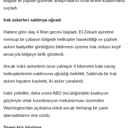
Bağdat ile yapılan güvenlik anlaşmalarını İsrail lehine kullanmakla
suçladı.
Irak askerleri saldırıya uğradı
Habere göre olay 4 Mart gecesi başladı. El-Zekarit aşiretine
mensup bir çobanın bölgede helikopter hareketliliği ve şüpheli
askeri faaliyetler gördüğünü bildirmesi üzerine Irak ordusu keşif
amacıyla bölgeye birlik gönderdi.
Ancak Iraklı askerlerin üsse yaklaşık 4 kilometre kala savaş
helikopterlerinin saldırısına uğradığı belirtildi. Saldırıda bir Irak
askeri hayatını kaybetti, iki asker yaralandı.
Iraklı yetkililer, daha sonra ABD öncülüğündeki koalisyon
güçleriyle ortak koordinasyon mekanizması üzerinden
Washington’dan açıklama istedi ancak herhangi bir yanıt
alamadıklarını öne sürdü.
Siyasi kriz büyüyor