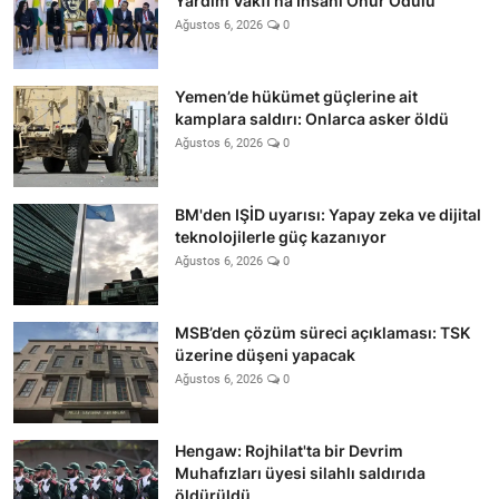
Yardım Vakfı'na İnsani Onur Ödülü
Ağustos 6, 2026
0
Yemen’de hükümet güçlerine ait
kamplara saldırı: Onlarca asker öldü
Ağustos 6, 2026
0
BM'den IŞİD uyarısı: Yapay zeka ve dijital
teknolojilerle güç kazanıyor
Ağustos 6, 2026
0
MSB’den çözüm süreci açıklaması: TSK
üzerine düşeni yapacak
Ağustos 6, 2026
0
Hengaw: Rojhilat'ta bir Devrim
Muhafızları üyesi silahlı saldırıda
öldürüldü