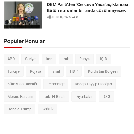
DEM Parti’den 'Çerçeve Yasa' açıklaması:
Bütün sorunlar bir anda çözülmeyecek
Ağustos 6, 2026
0
Popüler Konular
ABD
Suriye
İran
Irak
Rusya
IŞİD
Türkiye
Rojava
İsrail
HDP
Kürdistan Bölgesi
Kürdistan Bayrağı
Peşmerge
Recep Tayyip Erdoğan
Mesud Barzani
Türki El Binali
Diyarbakır
DSG
Donald Trump
Kerkük