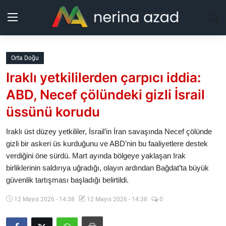
Kurdistan
Orta Doğu
Iraklı yetkililerden çarpıcı iddia:
Bölgeler
ABD, Necef çölündeki gizli İsrail
Yaşam
üssünü korudu
Güncel
Iraklı üst düzey yetkililer, İsrail’in İran savaşında Necef çölünde
gizli bir askeri üs kurduğunu ve ABD’nin bu faaliyetlere destek
verdiğini öne sürdü. Mart ayında bölgeye yaklaşan Irak
Analiz
birliklerinin saldırıya uğradığı, olayın ardından Bağdat’ta büyük
güvenlik tartışması başladığı belirtildi.
Makaleler
12 Mayıs 2026 - 14:38
12 Mayıs 2026 - 14:38
0
Galeri