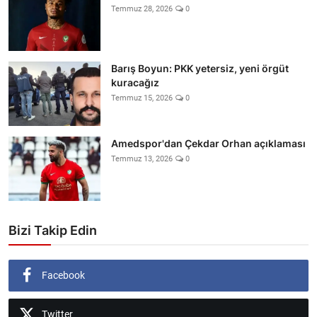
Temmuz 28, 2026
0
Barış Boyun: PKK yetersiz, yeni örgüt
kuracağız
Temmuz 15, 2026
0
Amedspor'dan Çekdar Orhan açıklaması
Temmuz 13, 2026
0
Bizi Takip Edin
Facebook
Twitter