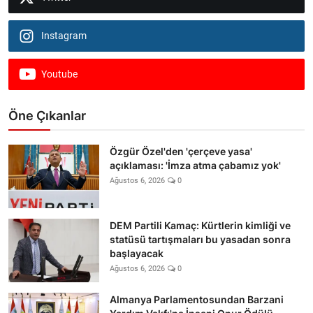
Instagram
Youtube
Öne Çıkanlar
Özgür Özel'den 'çerçeve yasa'
açıklaması: 'İmza atma çabamız yok'
Ağustos 6, 2026
0
DEM Partili Kamaç: Kürtlerin kimliği ve
statüsü tartışmaları bu yasadan sonra
başlayacak
Ağustos 6, 2026
0
Almanya Parlamentosundan Barzani