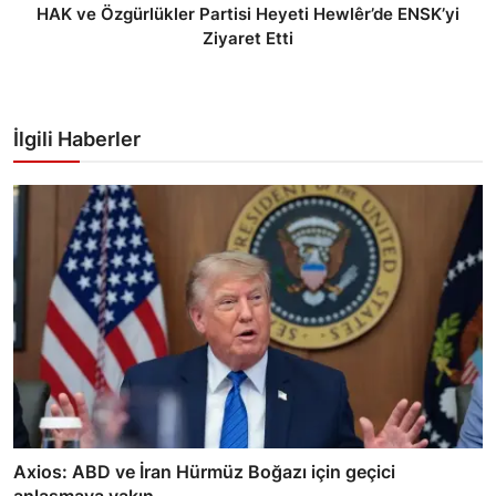
HAK ve Özgürlükler Partisi Heyeti Hewlêr’de ENSK’yi
Ziyaret Etti
İlgili Haberler
Axios: ABD ve İran Hürmüz Boğazı için geçici
anlaşmaya yakın