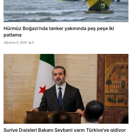
Hürmüz Boğazı'nda tanker yakınında peş peşe iki
patlama
Ağustos 6, 2026
0
Suriye Dışişleri Bakanı Şeybani yarın Türkiye'ye gidiyor