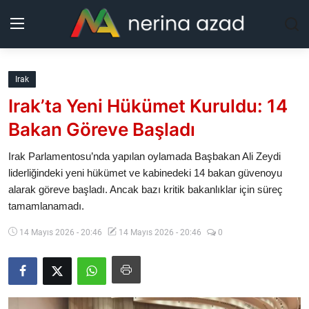
Kurdistan
Irak
Irak’ta Yeni Hükümet Kuruldu: 14
Bölgeler
Bakan Göreve Başladı
Yaşam
Irak Parlamentosu’nda yapılan oylamada Başbakan Ali Zeydi
liderliğindeki yeni hükümet ve kabinedeki 14 bakan güvenoyu
Güncel
alarak göreve başladı. Ancak bazı kritik bakanlıklar için süreç
tamamlanamadı.
Analiz
14 Mayıs 2026 - 20:46
14 Mayıs 2026 - 20:46
0
Makaleler
Galeri