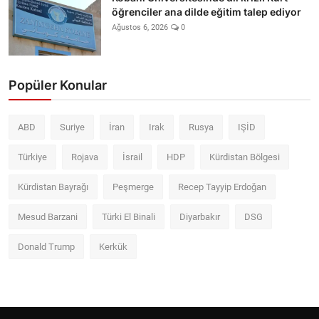
öğrenciler ana dilde eğitim talep ediyor
Ağustos 6, 2026
0
Popüler Konular
ABD
Suriye
İran
Irak
Rusya
IŞİD
Türkiye
Rojava
İsrail
HDP
Kürdistan Bölgesi
Kürdistan Bayrağı
Peşmerge
Recep Tayyip Erdoğan
Mesud Barzani
Türki El Binali
Diyarbakır
DSG
Donald Trump
Kerkük