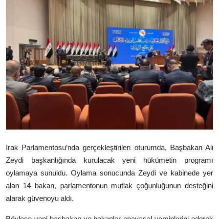
Video
Yazarlar
Arşiv
İletişim
Türkçe
Kurdi
Irak Parlamentosu’nda gerçekleştirilen oturumda, Başbakan
Ali
Zeydi
başkanlığında kurulacak yeni hükümetin programı
oylamaya sunuldu. Oylama sonucunda Zeydi ve kabinede yer
alan 14 bakan, parlamentonun mutlak çoğunluğunun desteğini
alarak güvenoyu aldı.
Böylece yeni başbakan ve bakanlar anayasal yeminlerini ederek