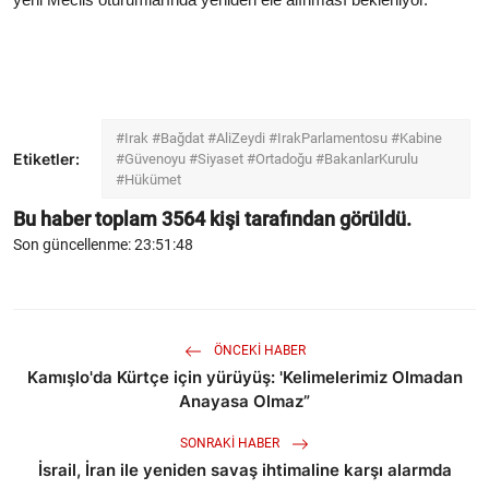
#Irak #Bağdat #AliZeydi #IrakParlamentosu #Kabine
Etiketler:
#Güvenoyu #Siyaset #Ortadoğu #BakanlarKurulu
#Hükümet
Bu haber toplam
3564
kişi tarafından görüldü.
Son güncellenme: 23:51:48
ÖNCEKI HABER
Kamışlo'da Kürtçe için yürüyüş: 'Kelimelerimiz Olmadan
Anayasa Olmaz”
SONRAKI HABER
İsrail, İran ile yeniden savaş ihtimaline karşı alarmda