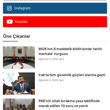
Instagram
Youtube
Öne Çıkanlar
MGK'nın 8 maddelik bildirisinde 'tarihi
merhale' vurgusu
Ağustos 6, 2026
0
Irak'ta tüm güvenlik güçleri alarma geçti
Ağustos 6, 2026
0
PKK'nin silah bırakma yasa teklifinde
merak edilen 10 soru ve yanıtı