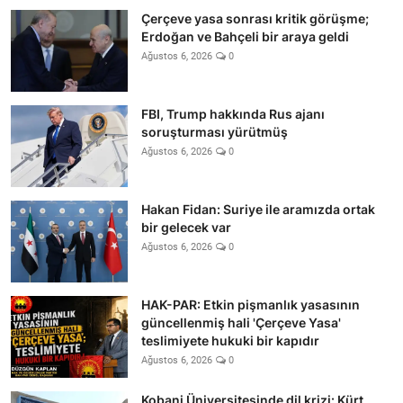
Çerçeve yasa sonrası kritik görüşme;
Erdoğan ve Bahçeli bir araya geldi
Ağustos 6, 2026
0
FBI, Trump hakkında Rus ajanı
soruşturması yürütmüş
Ağustos 6, 2026
0
Hakan Fidan: Suriye ile aramızda ortak
bir gelecek var
Ağustos 6, 2026
0
HAK-PAR: Etkin pişmanlık yasasının
güncellenmiş hali 'Çerçeve Yasa'
teslimiyete hukuki bir kapıdır
Ağustos 6, 2026
0
Kobani Üniversitesinde dil krizi: Kürt