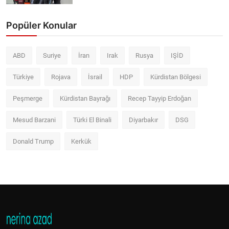
Popüler Konular
ABD
Suriye
İran
Irak
Rusya
IŞİD
Türkiye
Rojava
İsrail
HDP
Kürdistan Bölgesi
Peşmerge
Kürdistan Bayrağı
Recep Tayyip Erdoğan
Mesud Barzani
Türki El Binali
Diyarbakır
DSG
Donald Trump
Kerkük