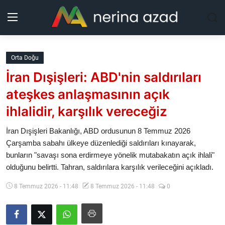
Kurdistan
Orta Doğu
İran Dışişleri: ABD'nin saldırıları
Bölgeler
ateşkes anlaşmasının açık
Yaşam
ihlalidir, karşılık vereceğiz
Güncel
İran Dışişleri Bakanlığı, ABD ordusunun 8 Temmuz 2026
Çarşamba sabahı ülkeye düzenlediği saldırıları kınayarak,
bunların "savaşı sona erdirmeye yönelik mutabakatın açık ihlali"
Analiz
olduğunu belirtti. Tahran, saldırılara karşılık verileceğini açıkladı.
Makaleler
8 Temmuz 2026 - 11:48
8 Temmuz 2026 - 11:48
0
Galeri