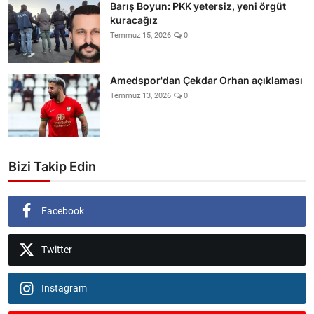
Barış Boyun: PKK yetersiz, yeni örgüt
kuracağız
Temmuz 15, 2026
0
Amedspor'dan Çekdar Orhan açıklaması
Temmuz 13, 2026
0
Bizi Takip Edin
Facebook
Twitter
Instagram