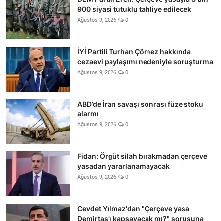
900 siyasi tutuklu tahliye edilecek
Ağustos 9, 2026
0
İYİ Partili Turhan Çömez hakkında
cezaevi paylaşımı nedeniyle soruşturma
Ağustos 9, 2026
0
ABD’de İran savaşı sonrası füze stoku
alarmı
Ağustos 9, 2026
0
Fidan: Örgüt silah bırakmadan çerçeve
yasadan yararlanamayacak
Ağustos 9, 2026
0
Cevdet Yılmaz'dan "Çerçeve yasa
Demirtaş'ı kapsayacak mı?" sorusuna