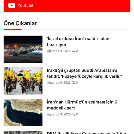
Youtube
Öne Çıkanlar
'İsrail ordusu İran’a saldırı planı
hazırlıyor'
Ağustos 9, 2026
0
Iraklı Şii gruptan Suudi Arabistan’a
tehdit: 'Füzeye füzeyle karşılık verilir'
Ağustos 9, 2026
0
İran'dan Hürmüz'ün açılması için 6
maddelik şart
Ağustos 9, 2026
0
DEM Partili Eren: Çerçeve yasayla 3 bin