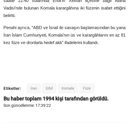
saatle 22:40 sularında Erbil’in Xelîfan ilçesine bağlı Alana
Vadisi’nde bulunan Komala karargâhına iki füzenin isabet ettiğini
belirtti.
Penahi ayrıca, “ABD ve İsrail ile savaşın başlamasından bu yana
İran İslam Cumhuriyeti, Komala’nın üs ve karargâhlarını en az 81
kez füze ve dronlarla hedef aldı” ifadelerini kullandı.
Etiketler:
İran
Erbil
Komala
Füze
Bu haber toplam
1994
kişi tarafından görüldü.
Son güncellenme: 17:39:22