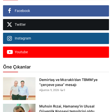
Facebook
Twitter
Instagram
Youtube
Öne Çıkanlar
Demirtaş ve Mızraklı’dan TBMM’ye
“çerçeve yasa” mesajı
Ağustos 9, 2026
0
Muhsin Rızai, Hamaney’in Ulusal
Güvenlik Konseyi temsilcisi oldu