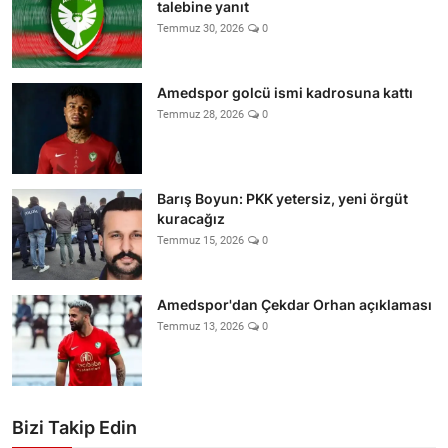
talebine yanıt
Temmuz 30, 2026
0
Amedspor golcü ismi kadrosuna kattı
Temmuz 28, 2026
0
Barış Boyun: PKK yetersiz, yeni örgüt
kuracağız
Temmuz 15, 2026
0
Amedspor'dan Çekdar Orhan açıklaması
Temmuz 13, 2026
0
Bizi Takip Edin