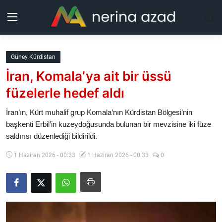
Kurdistan
Güney Kürdistan
İran, Komala’ya ait bir üssü
Bölgeler
füzelerle hedef aldı
Yaşam
İran’ın, Kürt muhalif grup Komala’nın Kürdistan Bölgesi’nin
başkenti Erbil’in kuzeydoğusunda bulunan bir mevzisine iki füze
Güncel
saldırısı düzenlediği bildirildi.
Analiz
1 Haziran 2026 - 00:33
1 Haziran 2026 - 00:33
0
Makaleler
Galeri