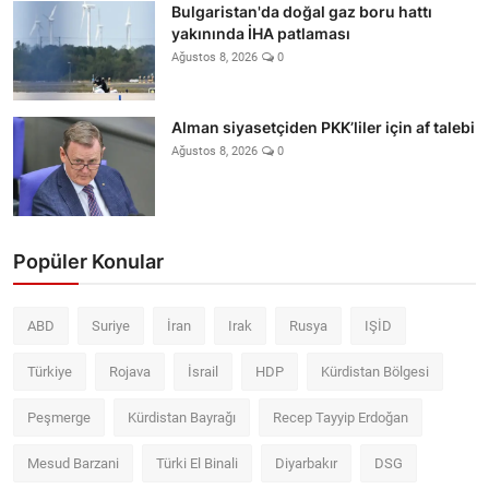
Bulgaristan'da doğal gaz boru hattı
yakınında İHA patlaması
Ağustos 8, 2026
0
Alman siyasetçiden PKK’liler için af talebi
Ağustos 8, 2026
0
Popüler Konular
ABD
Suriye
İran
Irak
Rusya
IŞİD
Türkiye
Rojava
İsrail
HDP
Kürdistan Bölgesi
Peşmerge
Kürdistan Bayrağı
Recep Tayyip Erdoğan
Mesud Barzani
Türki El Binali
Diyarbakır
DSG