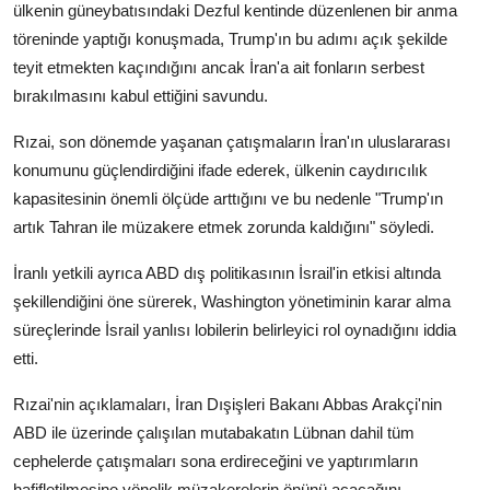
ülkenin güneybatısındaki Dezful kentinde düzenlenen bir anma
töreninde yaptığı konuşmada, Trump'ın bu adımı açık şekilde
teyit etmekten kaçındığını ancak İran'a ait fonların serbest
bırakılmasını kabul ettiğini savundu.
Rızai, son dönemde yaşanan çatışmaların İran'ın uluslararası
konumunu güçlendirdiğini ifade ederek, ülkenin caydırıcılık
kapasitesinin önemli ölçüde arttığını ve bu nedenle "Trump'ın
artık Tahran ile müzakere etmek zorunda kaldığını" söyledi.
İranlı yetkili ayrıca ABD dış politikasının İsrail'in etkisi altında
şekillendiğini öne sürerek, Washington yönetiminin karar alma
süreçlerinde İsrail yanlısı lobilerin belirleyici rol oynadığını iddia
etti.
Rızai'nin açıklamaları, İran Dışişleri Bakanı Abbas Arakçi'nin
ABD ile üzerinde çalışılan mutabakatın Lübnan dahil tüm
cephelerde çatışmaları sona erdireceğini ve yaptırımların
hafifletilmesine yönelik müzakerelerin önünü açacağını