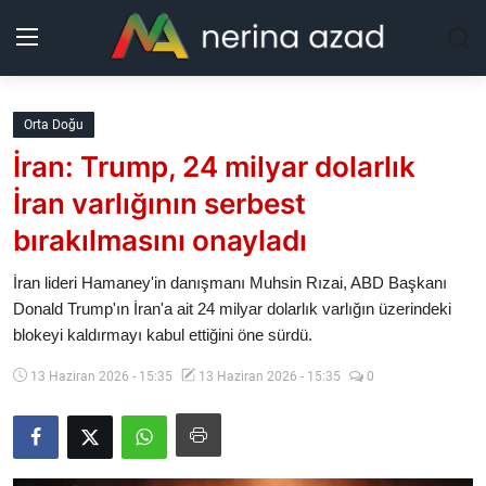
Kurdistan
Orta Doğu
İran: Trump, 24 milyar dolarlık
Bölgeler
İran varlığının serbest
Yaşam
bırakılmasını onayladı
Güncel
İran lideri Hamaney'in danışmanı Muhsin Rızai, ABD Başkanı
Donald Trump'ın İran'a ait 24 milyar dolarlık varlığın üzerindeki
blokeyi kaldırmayı kabul ettiğini öne sürdü.
Analiz
13 Haziran 2026 - 15:35
13 Haziran 2026 - 15:35
0
Makaleler
Galeri