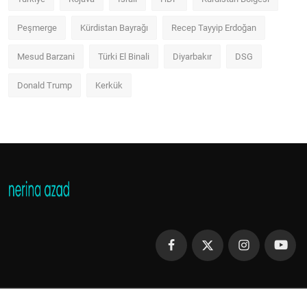
Peşmerge
Kürdistan Bayrağı
Recep Tayyip Erdoğan
Mesud Barzani
Türki El Binali
Diyarbakır
DSG
Donald Trump
Kerkük
Copyright 2013 - 2023 Nerina Azad - All Rights Reserved.