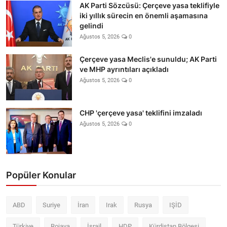
AK Parti Sözcüsü: Çerçeve yasa teklifiyle
iki yıllık sürecin en önemli aşamasına
gelindi
Ağustos 5, 2026
0
Çerçeve yasa Meclis'e sunuldu; AK Parti
ve MHP ayrıntıları açıkladı
Ağustos 5, 2026
0
CHP 'çerçeve yasa' teklifini imzaladı
Ağustos 5, 2026
0
Popüler Konular
ABD
Suriye
İran
Irak
Rusya
IŞİD
Türkiye
Rojava
İsrail
HDP
Kürdistan Bölgesi