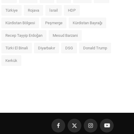
Türkiye
Rojava
İsrail
HDP
Kürdistan Bölgesi
Peşmerge
Kürdistan Bayrağı
Recep Tayyip Erdoğan
Mesud Barzani
Türki El Binali
Diyarbakır
DSG
Donald Trump
Kerkük