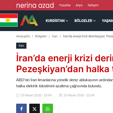
Yazarlar
Arşiv
İletişim
KURDISTAN
BÖLGELER
YAŞA
Kurdistan
Anasayfa
Bölgeler
İran
İran’da enerji krizi derinleşiyor: Pe
Bölgeler
İran
Yaşam
İran’da enerji krizi der
Güncel
Pezeşkiyan’dan halka t
Analiz
ABD’nin İran limanlarına yönelik deniz ablukasının ardınd
halka elektrik tüketimini azaltma çağrısında bulundu.
Makaleler
25 Nisan 2026 - 23:04
25 Nisan 2026 - 23:04
Galeri