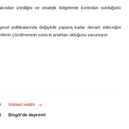
kından izlediğini ve stratejik bölgelerde kontrolün sürdüğünü
lgesel politikalarında değişiklik yapana kadar devam edeceğini
rilimin çözülmesinin sürecin anahtarı olduğunu savunuyor.
R
SONRAKI HABER
i
Bingöl'de deprem!