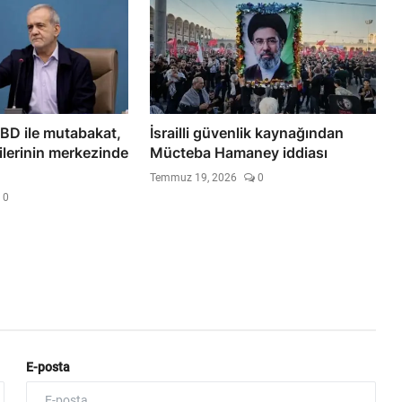
BD ile mutabakat,
İsrailli güvenlik kaynağından
şkilerinin merkezinde
Mücteba Hamaney iddiası
Temmuz 19, 2026
0
0
E-posta