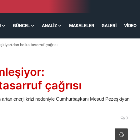
M
GÜNCEL
ANALIZ
MAKALELER
GALERI
VIDEO
zeşkiyan’dan halka tasarruf çağrısı
inleşiyor:
asarruf çağrısı
an artan enerji krizi nedeniyle Cumhurbaşkanı Mesud Pezeşkiyan,
0