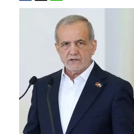
Video
Yazarlar
Arşiv
İletişim
Türkçe
Kurdi