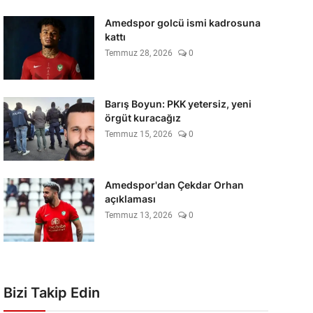
Amedspor golcü ismi kadrosuna
kattı
Temmuz 28, 2026
0
Barış Boyun: PKK yetersiz, yeni
örgüt kuracağız
Temmuz 15, 2026
0
Amedspor'dan Çekdar Orhan
açıklaması
Temmuz 13, 2026
0
Bizi Takip Edin