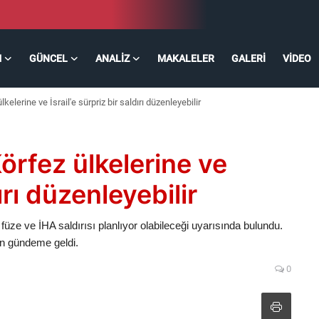
M
GÜNCEL
ANALIZ
MAKALELER
GALERI
VIDEO
elerine ve İsrail'e sürpriz bir saldırı düzenleyebilir
örfez ülkelerine ve
dırı düzenleyebilir
 ani füze ve İHA saldırısı planlıyor olabileceği uyarısında bulundu.
en gündeme geldi.
0