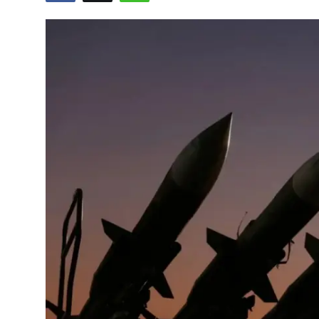
Video
Yazarlar
Arşiv
İletişim
Türkçe
Kurdi