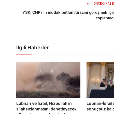
ÖNCEKI HABE
YSK, CHP'nin mutlak butlan itirazını görüşmek içi
toplanıyo
İlgili Haberler
Lübnan ve İsrail, Hizbullah’ın
Lübnan-İsrail
silahsızlanmasını denetleyecek
sonuçsuz kald