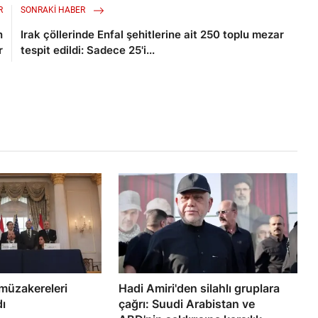
R
SONRAKI HABER
n
Irak çöllerinde Enfal şehitlerine ait 250 toplu mezar
r
tespit edildi: Sadece 25'i...
 müzakereleri
Hadi Amiri'den silahlı gruplara
ı
çağrı: Suudi Arabistan ve