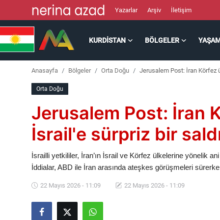
Yazarlar
Arşiv
İletişim
KURDISTAN
BÖLGELER
YAŞA
Kurdistan
Anasayfa
Bölgeler
Orta Doğu
Jerusalem Post: İran Körfez ülk
Bölgeler
Orta Doğu
Yaşam
Jerusalem Post: İran K
Güncel
İsrail'e sürpriz bir sal
Analiz
İsrailli yetkililer, İran’ın İsrail ve Körfez ülkelerine yönelik
İddialar, ABD ile İran arasında ateşkes görüşmeleri sürerk
Makaleler
22 Mayıs 2026 - 11:09
22 Mayıs 2026 - 11:09
Galeri