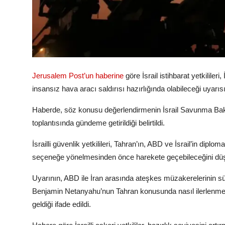
Jerusalem Post’un haberine
göre İsrail istihbarat yetkilileri
insansız hava aracı saldırısı hazırlığında olabileceği uyarı
Haberde, söz konusu değerlendirmenin İsrail Savunma Bakanı
toplantısında gündeme getirildiği belirtildi.
İsrailli güvenlik yetkilileri, Tahran’ın, ABD ve İsrail’in d
seçeneğe yönelmesinden önce harekete geçebileceğini dü
Uyarının, ABD ile İran arasında ateşkes müzakerelerinin 
Benjamin Netanyahu’nun Tahran konusunda nasıl ilerlenmes
geldiği ifade edildi.