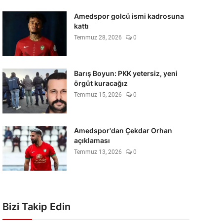
Amedspor golcü ismi kadrosuna
kattı
Temmuz 28, 2026
0
Barış Boyun: PKK yetersiz, yeni
örgüt kuracağız
Temmuz 15, 2026
0
Amedspor'dan Çekdar Orhan
açıklaması
Temmuz 13, 2026
0
Bizi Takip Edin