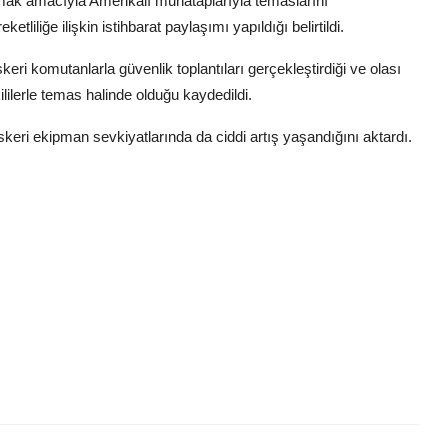
rtırmak amacıyla Amerikalı muhataplarıyla temaslarını
liliğe ilişkin istihbarat paylaşımı yapıldığı belirtildi.
ri komutanlarla güvenlik toplantıları gerçekleştirdiği ve olası
ililerle temas halinde olduğu kaydedildi.
skeri ekipman sevkiyatlarında da ciddi artış yaşandığını aktardı.