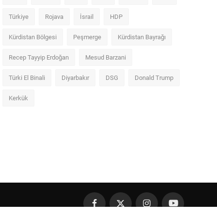
Türkiye
Rojava
İsrail
HDP
Kürdistan Bölgesi
Peşmerge
Kürdistan Bayrağı
Recep Tayyip Erdoğan
Mesud Barzani
Türki El Binali
Diyarbakır
DSG
Donald Trump
Kerkük