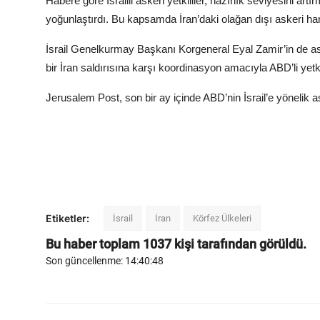
Habere göre İsrailli askeri yetkililer, hazırlık seviyesini a
yoğunlaştırdı. Bu kapsamda İran’daki olağan dışı askeri hareket
İsrail Genelkurmay Başkanı Korgeneral Eyal Zamir’in de aske
bir İran saldırısına karşı koordinasyon amacıyla ABD’li yetk
Jerusalem Post, son bir ay içinde ABD’nin İsrail’e yönelik a
Etiketler:
İsrail
İran
Körfez Ülkeleri
Bu haber toplam
1037
kişi tarafından görüldü.
Son güncellenme: 14:40:48