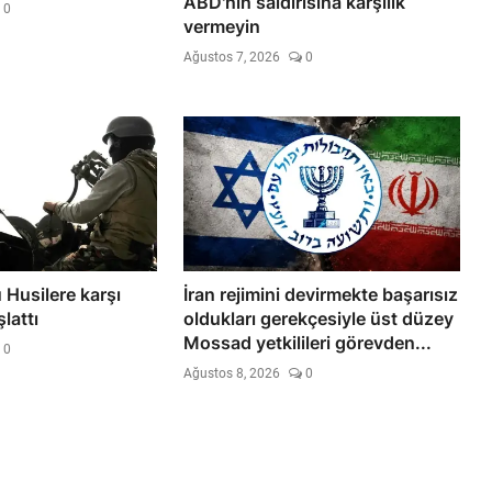
ABD'nin saldırısına karşılık
0
vermeyin
Ağustos 7, 2026
0
Husilere karşı
İran rejimini devirmekte başarısız
lattı
oldukları gerekçesiyle üst düzey
Mossad yetkilileri görevden...
0
Ağustos 8, 2026
0