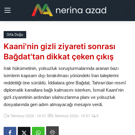
Kurdistan
Orta Doğu
Kaani'nin gizli ziyareti sonrası
Bölgeler
Bağdat'tan dikkat çeken çıkış
Yaşam
Irak hükümetinin, yolsuzluk soruşturmalarında aranan bazı
isimlerin kapsam dışı bırakılması yönündeki İran taleplerini
Güncel
reddettiği öne sürüldü. İddialara göre Bağdat, Tahran'dan resmî
diplomatik kanallara bağlı kalmasını isterken, İsmail Kaani'nin
Analiz
gizli ziyaretinin ardından silahsızlanma planı ve yolsuzluk
dosyalarında geri adım atmayacağı mesajını verdi.
Makaleler
6 Temmuz 2026 - 10:51
6 Temmuz 2026 - 10:51
0
Galeri