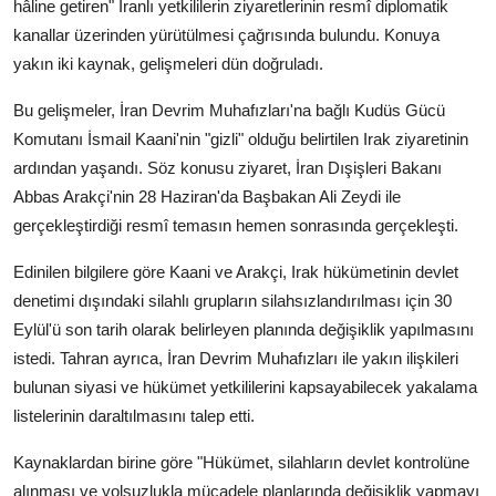
hâline getiren" İranlı yetkililerin ziyaretlerinin resmî diplomatik
kanallar üzerinden yürütülmesi çağrısında bulundu. Konuya
yakın iki kaynak, gelişmeleri dün doğruladı.
Bu gelişmeler, İran Devrim Muhafızları'na bağlı Kudüs Gücü
Komutanı İsmail Kaani'nin "gizli" olduğu belirtilen Irak ziyaretinin
ardından yaşandı. Söz konusu ziyaret, İran Dışişleri Bakanı
Abbas Arakçi'nin 28 Haziran'da Başbakan Ali Zeydi ile
gerçekleştirdiği resmî temasın hemen sonrasında gerçekleşti.
Edinilen bilgilere göre Kaani ve Arakçi, Irak hükümetinin devlet
denetimi dışındaki silahlı grupların silahsızlandırılması için 30
Eylül'ü son tarih olarak belirleyen planında değişiklik yapılmasını
istedi. Tahran ayrıca, İran Devrim Muhafızları ile yakın ilişkileri
bulunan siyasi ve hükümet yetkililerini kapsayabilecek yakalama
listelerinin daraltılmasını talep etti.
Kaynaklardan birine göre "Hükümet, silahların devlet kontrolüne
alınması ve yolsuzlukla mücadele planlarında değişiklik yapmayı