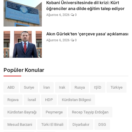
Kobani Üniversitesinde dil krizi: Kürt
öğrenciler ana dilde eğitim talep ediyor
Ağustos 6, 2026
0
Akın Gürlek'ten 'çerçeve yasa' açıklaması
Ağustos 6, 2026
0
Popüler Konular
ABD
Suriye
İran
Irak
Rusya
IŞİD
Türkiye
Rojava
İsrail
HDP
Kürdistan Bölgesi
Kürdistan Bayrağı
Peşmerge
Recep Tayyip Erdoğan
Mesud Barzani
Türki El Binali
Diyarbakır
DSG