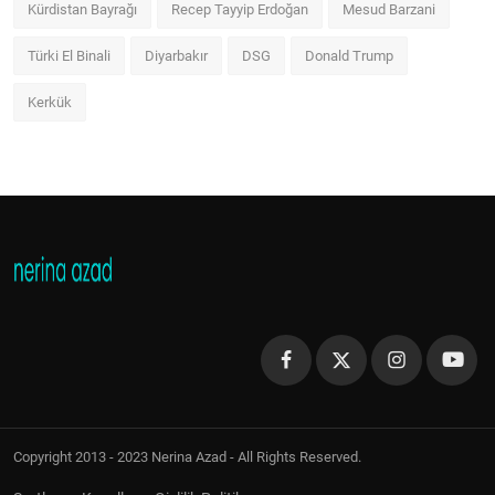
Kürdistan Bayrağı
Recep Tayyip Erdoğan
Mesud Barzani
Türki El Binali
Diyarbakır
DSG
Donald Trump
Kerkük
Copyright 2013 - 2023 Nerina Azad - All Rights Reserved.