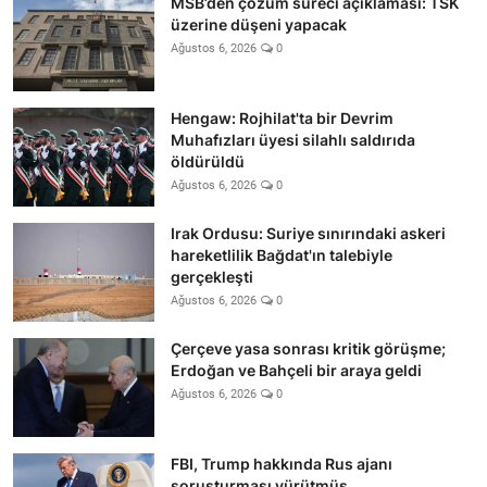
MSB’den çözüm süreci açıklaması: TSK
üzerine düşeni yapacak
Ağustos 6, 2026
0
Hengaw: Rojhilat'ta bir Devrim
Muhafızları üyesi silahlı saldırıda
öldürüldü
Ağustos 6, 2026
0
Irak Ordusu: Suriye sınırındaki askeri
hareketlilik Bağdat'ın talebiyle
gerçekleşti
Ağustos 6, 2026
0
Çerçeve yasa sonrası kritik görüşme;
Erdoğan ve Bahçeli bir araya geldi
Ağustos 6, 2026
0
FBI, Trump hakkında Rus ajanı
soruşturması yürütmüş