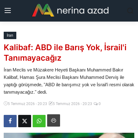
Kurdistan
İran
Kalibaf: ABD ile Barış Yok, İsrail'i
Bölgeler
Tanımayacağız
Yaşam
İran Meclis ve Müzakere Heyeti Başkanı Muhammed Bakır
Kalibaf, Hamas Şura Meclisi Başkanı Muhammed Derviş ile
Güncel
yaptığı görüşmede, "ABD ile barışımız yok ve İsrail’i resmi olarak
tanımayacağız." dedi.
Analiz
5 Temmuz 2026 - 20:23
5 Temmuz 2026 - 20:23
0
Makaleler
Galeri