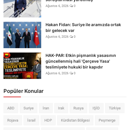
Ağustos 6, 2026
0
Hakan Fidan: Suriye ile aramızda ortak
bir gelecek var
Ağustos 6, 2026
0
HAK-PAR: Etkin pişmanlık yasasının
güncellenmiş hali 'Çerçeve Yasa'
teslimiyete hukuki bir kapıdır
Ağustos 6, 2026
0
Popüler Konular
ABD
Suriye
İran
Irak
Rusya
IŞİD
Türkiye
Rojava
İsrail
HDP
Kürdistan Bölgesi
Peşmerge