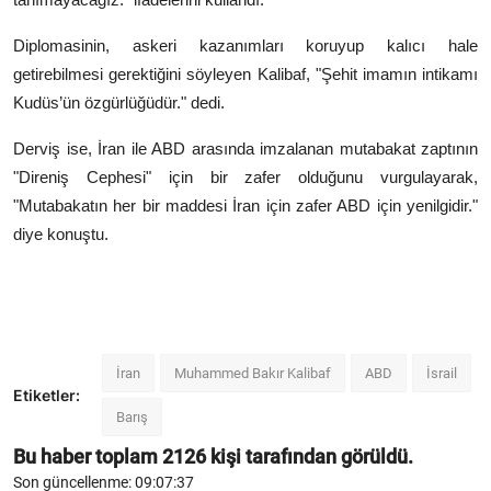
Diplomasinin, askeri kazanımları koruyup kalıcı hale
getirebilmesi gerektiğini söyleyen Kalibaf, "Şehit imamın intikamı
Kudüs’ün özgürlüğüdür." dedi.​​​​​​​
Derviş ise, İran ile ABD arasında imzalanan mutabakat zaptının
"Direniş Cephesi" için bir zafer olduğunu vurgulayarak,
"Mutabakatın her bir maddesi İran için zafer ABD için yenilgidir."
diye konuştu.
İran
Muhammed Bakır Kalibaf
ABD
İsrail
Etiketler:
Barış
Bu haber toplam
2126
kişi tarafından görüldü.
Son güncellenme: 09:07:37