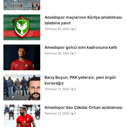
Amedspor maçlarının Kürtçe anlatılması
talebine yanıt
Temmuz 30, 2026
0
Amedspor golcü ismi kadrosuna kattı
Temmuz 28, 2026
0
Barış Boyun: PKK yetersiz, yeni örgüt
kuracağız
Temmuz 15, 2026
0
Amedspor'dan Çekdar Orhan açıklaması
Temmuz 13, 2026
0