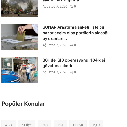
Ağustos 7, 2026
0
SONAR Araştırma anketi: İşte bu
pazar seçim olsa partilerin alacağı
oy oranları...
Ağustos 7, 2026
0
30 ilde IŞİD operasyonu: 104 kişi
gözaltına alındı
Ağustos 7, 2026
0
Popüler Konular
ABD
Suriye
İran
Irak
Rusya
IŞİD