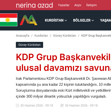
Yazarlar
Arşiv
İletişim
KURDISTAN
BÖLGELER
YAŞA
Kurdistan
Anasayfa
Kurdistan
Güney Kürdistan
KDP Grup Başkanveki
Bölgeler
Güney Kürdistan
Yaşam
KDP Grup Başkanvekili
Güncel
ulusal davamızı savu
Analiz
Irak Parlamentosu KDP Grup Başkanvekili Dr. Şaxewan Abd
kapsamında şu ana kadar 22 kişinin tutuklandığını, 10 milletv
Makaleler
Soruşturma dosyalarında eski Kürt milletvekili ve yetkililer
içinde 300 milyar dinarlık yolsuzluk yapıldığını vurguladı.
Galeri
30 Haziran 2026 - 09:18
30 Haziran 2026 - 09:18