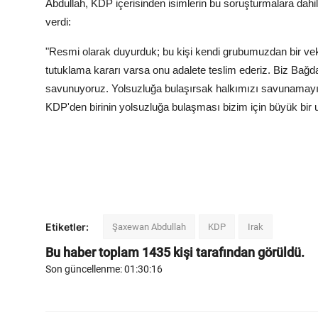
Abdullah, KDP içerisinden isimlerin bu soruşturmalara dahi
verdi:
"Resmi olarak duyurduk; bu kişi kendi grubumuzdan bir veki
tutuklama kararı varsa onu adalete teslim ederiz. Biz Bağda
savunuyoruz. Yolsuzluğa bulaşırsak halkımızı savunamayız.
KDP'den birinin yolsuzluğa bulaşması bizim için büyük bir u
Etiketler:
Şaxewan Abdullah
KDP
Irak
Bu haber toplam
1435
kişi tarafından görüldü.
Son güncellenme: 01:30:16