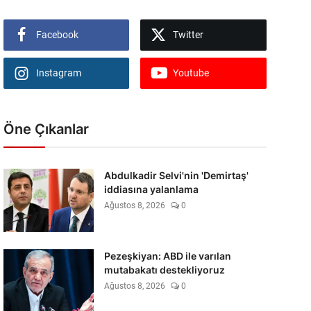
Facebook
Twitter
Instagram
Youtube
Öne Çıkanlar
Abdulkadir Selvi'nin 'Demirtaş'
iddiasına yalanlama
Ağustos 8, 2026
0
Pezeşkiyan: ABD ile varılan
mutabakatı destekliyoruz
Ağustos 8, 2026
0