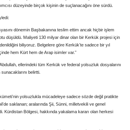
mcısı düzeyinde birçok kişinin de suçlanacağını öne sürdü.
yledi:
dosyasını dönemin Başbakanına teslim ettim ancak hiçbir işlem
tu düşüldü. Maliyeti 130 milyar dinar olan bir Kerkük projesi için
enildiğini biliyoruz. Belgelere göre Kerkük'te sadece bir yıl
 içinde hem Kürt hem de Arap isimler var."
bdullah, ellerindeki tüm Kerkük ve federal yolsuzluk dosyalarını
nacaklarını belirtti.
kümeti'nin yolsuzlukla mücadeleye sadece sözde değil pratikte
l'de saklanan; aralarında Şii, Sünni, milletvekili ve genel
di. Kürdistan Bölgesi, hakkında yakalama kararı olan herkesi