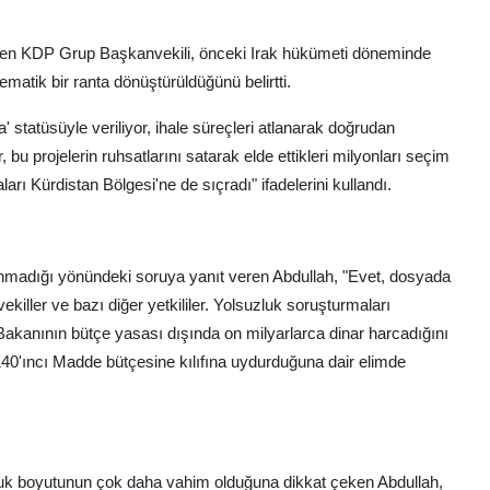
endiren KDP Grup Başkanvekili, önceki Irak hükümeti döneminde
tematik bir ranta dönüştürüldüğünü belirtti.
' statüsüyle veriliyor, ihale süreçleri atlanarak doğrudan
, bu projelerin ruhsatlarını satarak elde ettikleri milyonları seçim
ı Kürdistan Bölgesi'ne de sıçradı" ifadelerini kullandı.
lunmadığı yönündeki soruya yanıt veren Abdullah, "Evet, dosyada
vekiller ve bazı diğer yetkililer. Yolsuzluk soruşturmaları
Bakanının bütçe yasası dışında on milyarlarca dinar harcadığını
 140'ıncı Madde bütçesine kılıfına uydurduğuna dair elimde
zluk boyutunun çok daha vahim olduğuna dikkat çeken Abdullah,