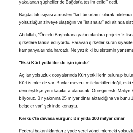
yakalanan şüpheliler de Bağdat’a teslim edildi" dedi.
Bağdat'taki siyasi atmosferi "kirli bir ortam" olarak nitel
yolsuzluğun zirveye ulaştığını ve "istisnalar" adı altında sis
Abdullah, "Önceki Başbakana yakın olanlara projeler 'istisna
şirketlere tahsis ediliyordu. Paravan şirketler kuran siyasiler
kampanyalarında harcadı. Ne yazık ki bu sistemin yansımalar
"Eski Kürt yetkililer de işin içinde"
Açılan yolsuzluk dosyalarında Kürt yetkililerin bulunup bu
Kürt isimler de var. Bunlar mevcut milletvekilleri değil, eski 
derinleştikçe yeni kapılar aralanacak. Örneğin eski Maliye 
biliyoruz. Bir yakınına 25 milyar dinar aktardığına ve bunu
belgeler var" şeklinde konuştu.
Kerkük'te devasa vurgun: Bir yılda 300 milyar dinar
Federal bakanlıklardan ziyade yerel yönetimlerdeki yolsu