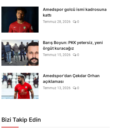
Amedspor golcü ismi kadrosuna
kattı
Temmuz 28, 2026
0
Barış Boyun: PKK yetersiz, yeni
örgüt kuracağız
Temmuz 15, 2026
0
Amedspor'dan Çekdar Orhan
açıklaması
Temmuz 13, 2026
0
Bizi Takip Edin