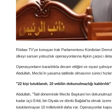
Rûdaw TV'ye konuşan Irak Parlamentosu Kürdistan Demokr
ülkeyi sarsan yolsuzluk operasyonlarına ilişkin çarpıcı deta
Operasyonların kararlılıkla devam ettiğini ve siyasi şahsiyet
Abdullah, Meclis'in yasama tatilinde olmasının süreci hızlandı
"22 kişi tutuklandı, 10 vekilin dokunulmazlığı kaldırıldı"
Abdullah, "Tatil döneminde Meclis Başkanı'nın dokunulmazlıkl
kadar üçü Erbil, biri Diyala ve dördü Bağdat'ta olmak üzere 
tutuklanmayan 10 milletvekili daha var. Operasyonlar kapsa