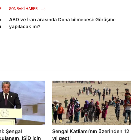
R
SONRAKI HABER
n
ABD ve İran arasında Doha bilmecesi: Görüşme
ı
yapılacak mı?
i: Şengal
Şengal Katliamı’nın üzerinden 12
lansın, IŞİD için
yıl geçti