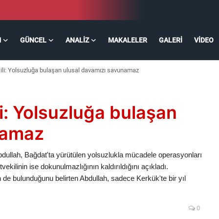
M
GÜNCEL
ANALIZ
MAKALELER
GALERI
VIDEO
li: Yolsuzluğa bulaşan ulusal davamızı savunamaz
: Yolsuzluğa bulaşan
namaz
ullah, Bağdat'ta yürütülen yolsuzlukla mücadele operasyonları
ekilinin ise dokunulmazlığının kaldırıldığını açıkladı.
in de bulunduğunu belirten Abdullah, sadece Kerkük'te bir yıl
0