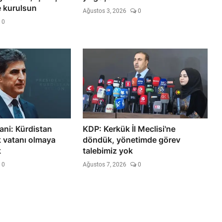
 kurulsun
Ağustos 3, 2026
0
0
ani: Kürdistan
KDP: Kerkük İl Meclisi'ne
k vatanı olmaya
döndük, yönetimde görev
k
talebimiz yok
0
Ağustos 7, 2026
0