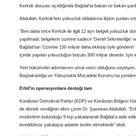
Kerkük dosyası açıldığında Bağdat'ta bakan ve bakan yardı
Abdullah, Kerkük'teki yolsuzluk iddialarına ilişkin şunları sö
"Ben daha önce Kerkük ile ilgili 12 ayrı belgeli yolsuzluk 
yapılmadı; belgelerin üzerine sadece 'Genel Sekreterliğe' no
Bağdat'tan 'Üzerine 150 milyar daha ekleyip öyle gönderin' d
içinde yapılan yolsuzluğun boyutu 300 milyar dinardır. İşin
Yeni hükümetin adımlarının umut verici olduğunu söyleyen A
Başbakanlığa ve Yolsuzlukla Mücadele Kurumu'na yeniden su
Erbil'in operasyonlara desteği tam
Kürdistan Demokrat Partisi (KDP) ve Kürdistan Bölgesi Hü
de destek verdiğinin altını çizen Dr. Şaxewan Abdullah, "Erbi
müdürlerin bulunduğu 9 kişi yakalanarak Bağdat'a iade edil
tereddütsüz yakalayıp adalete teslim etmektedir" dedi.