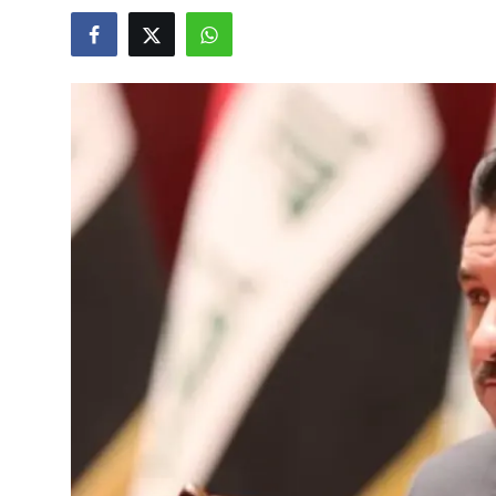
Video
Yazarlar
Arşiv
İletişim
Türkçe
Kurdi