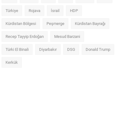
Türkiye
Rojava
İsrail
HDP
Kürdistan Bölgesi
Peşmerge
Kürdistan Bayrağı
Recep Tayyip Erdoğan
Mesud Barzani
Türki El Binali
Diyarbakır
DSG
Donald Trump
Kerkük