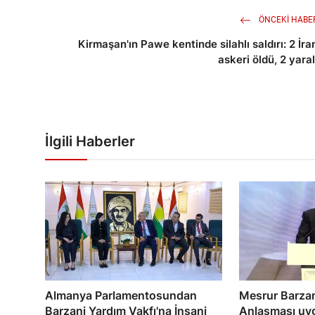
ÖNCEKI HABE
Kirmaşan'ın Pawe kentinde silahlı saldırı: 2 İra
askeri öldü, 2 yaral
İlgili Haberler
Almanya Parlamentosundan
Mesrur Barzan
Barzani Yardım Vakfı'na İnsani
Anlaşması uygu