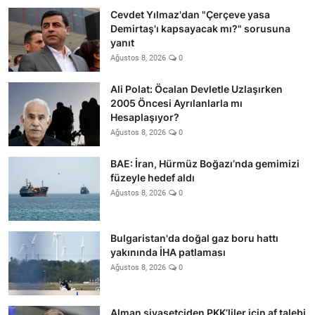
Cevdet Yılmaz'dan "Çerçeve yasa
Demirtaş'ı kapsayacak mı?" sorusuna
yanıt
Ağustos 8, 2026
0
Ali Polat: Öcalan Devletle Uzlaşırken
2005 Öncesi Ayrılanlarla mı
Hesaplaşıyor?
Ağustos 8, 2026
0
BAE: İran, Hürmüz Boğazı’nda gemimizi
füzeyle hedef aldı
Ağustos 8, 2026
0
Bulgaristan'da doğal gaz boru hattı
yakınında İHA patlaması
Ağustos 8, 2026
0
Alman siyasetçiden PKK’liler için af talebi