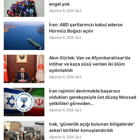
engel yok
Ağustos 8, 2026
0
İran: ABD şartlarımızı kabul ederse
Hürmüz Boğazı açılır
Ağustos 8, 2026
0
Akın Gürlek: Van ve Afyonkarahisar’da
intihar ve kaza süsü verilen iki ölüm
aydınlatıldı
Ağustos 8, 2026
0
İran rejimini devirmekte başarısız
oldukları gerekçesiyle üst düzey Mossad
yetkilileri görevden...
Ağustos 8, 2026
0
Irak, 'güvenlik açığı bulunan bölgelerde'
askeri birlikler konuşlandırıldı
Ağustos 8, 2026
0