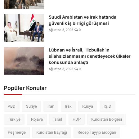
Suudi Arabistan ve Irak hattında
güvenlik iş birliği görüşmesi
Ağustos 8, 2026
0
Lübnan ve İsrail, Hizbullah’ın
silahsızlanmasını denetleyecek ülkeler
konusunda anlaştı
Ağustos 8, 2026
0
Popüler Konular
ABD
Suriye
İran
Irak
Rusya
IŞİD
Türkiye
Rojava
İsrail
HDP
Kürdistan Bölgesi
Peşmerge
Kürdistan Bayrağı
Recep Tayyip Erdoğan