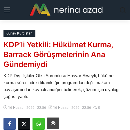
Kurdistan
Güney Kürdistan
KDP’li Yetkili: Hükümet Kurma,
Bölgeler
Barrack Görüşmelerinin Ana
Yaşam
Gündemiydi
Güncel
KDP Dış İlişkiler Ofisi Sorumlusu Hoşyar Siweyli, hükümet
kurma sürecindeki tıkanıklığın programdan değil makam
paylaşımından kaynaklandığını belirterek, çözüm için diyalog
Analiz
çağrısı yaptı.
Makaleler
16 Haziran 2026 - 22:56
16 Haziran 2026 - 22:56
0
Galeri