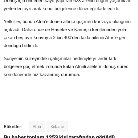
Dönüş için önceden kayıt yaptıran 623 ailenin bugün yaşadıkları
yerlerden ayrılarak kendi bölgelerine döneceği ifade edildi.
Yetkililer, bunun Afrin’e dönen altıncı göçmen konvoyu olduğunu
açıkladı. Daha önce de Haseke ve Kamışlo kentlerinden yola
çıkan beş ayrı konvoyla 2 bin 400’den fazla ailenin Afrin’e geri
döndüğü bildirildi.
Suriye’nin kuzeyindeki çatışmalar nedeniyle yıllardır farklı
bölgelere göç etmek zorunda kalan Afrinli ailelerin dönüş süreci
son dönemde hız kazanmış durumda.
Etiketler:
Afrin
Kobane
Bu haber toplam
1253
kişi tarafından görüldü.