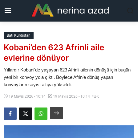
Kurdistan
Batı Kürdistan
Kobani’den 623 Afrinli aile
Bölgeler
evlerine dönüyor
Yaşam
Yıllardır Kobani’de yaşayan 623 Afrinli ailenin dönüşü için bugün
yeni bir konvoy yola çıktı. Böylece Afrin’e dönüş yapan
Güncel
konvoyların sayısı altıya yükseldi.
Analiz
19 Mayıs 2026 - 10:14
19 Mayıs 2026 - 10:14
0
Makaleler
Galeri