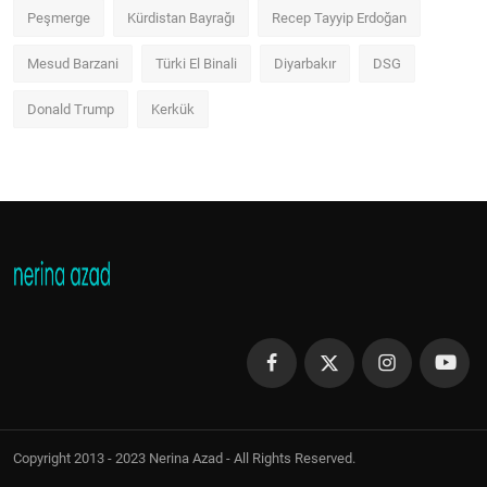
Peşmerge
Kürdistan Bayrağı
Recep Tayyip Erdoğan
Mesud Barzani
Türki El Binali
Diyarbakır
DSG
Donald Trump
Kerkük
Copyright 2013 - 2023 Nerina Azad - All Rights Reserved.