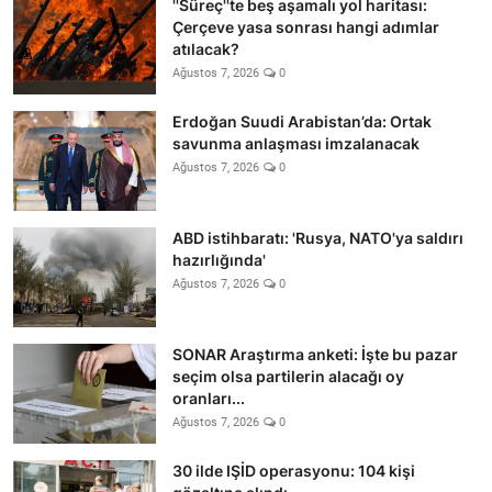
''Süreç''te beş aşamalı yol haritası:
Çerçeve yasa sonrası hangi adımlar
atılacak?
Ağustos 7, 2026
0
Erdoğan Suudi Arabistan’da: Ortak
savunma anlaşması imzalanacak
Ağustos 7, 2026
0
ABD istihbaratı: 'Rusya, NATO'ya saldırı
hazırlığında'
Ağustos 7, 2026
0
SONAR Araştırma anketi: İşte bu pazar
seçim olsa partilerin alacağı oy
oranları...
Ağustos 7, 2026
0
30 ilde IŞİD operasyonu: 104 kişi