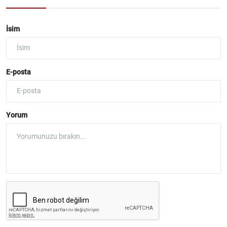
İsim
E-posta
Yorum