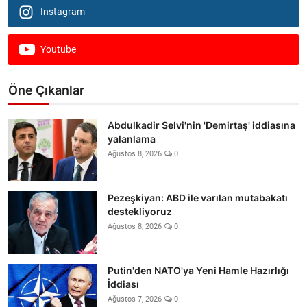
Instagram
Youtube
Öne Çıkanlar
Abdulkadir Selvi'nin 'Demirtaş' iddiasına
yalanlama
Ağustos 8, 2026
0
Pezeşkiyan: ABD ile varılan mutabakatı
destekliyoruz
Ağustos 8, 2026
0
Putin'den NATO'ya Yeni Hamle Hazırlığı
İddiası
Ağustos 7, 2026
0