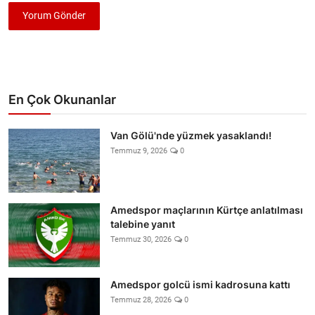
Yorum Gönder
En Çok Okunanlar
Van Gölü'nde yüzmek yasaklandı!
Temmuz 9, 2026
0
Amedspor maçlarının Kürtçe anlatılması
talebine yanıt
Temmuz 30, 2026
0
Amedspor golcü ismi kadrosuna kattı
Temmuz 28, 2026
0