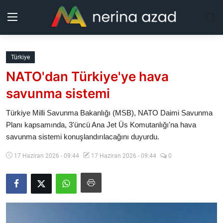
Kurdistan
Türkiye
NATO'dan Türkiye'ye hava
Bölgeler
savunma sistemi
Yaşam
Türkiye Milli Savunma Bakanlığı (MSB), NATO Daimi Savunma
Planı kapsamında, 3'üncü Ana Jet Üs Komutanlığı'na hava
Güncel
savunma sistemi konuşlandırılacağını duyurdu.
Analiz
17 Haziran 2026 - 09:44
17 Haziran 2026 - 09:44
0
Makaleler
Galeri