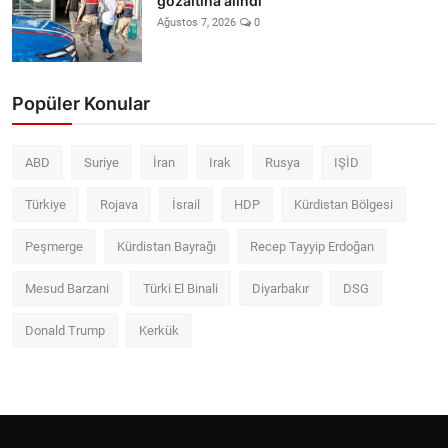
gözaltına alındı
Ağustos 7, 2026
0
Popüler Konular
ABD
Suriye
İran
Irak
Rusya
IŞİD
Türkiye
Rojava
İsrail
HDP
Kürdistan Bölgesi
Peşmerge
Kürdistan Bayrağı
Recep Tayyip Erdoğan
Mesud Barzani
Türki El Binali
Diyarbakır
DSG
Donald Trump
Kerkük