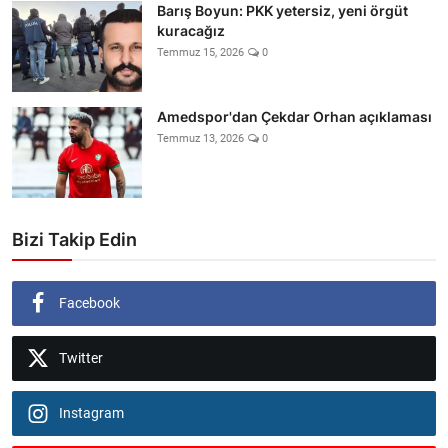
Barış Boyun: PKK yetersiz, yeni örgüt
kuracağız
Temmuz 15, 2026
0
Amedspor'dan Çekdar Orhan açıklaması
Temmuz 13, 2026
0
Bizi Takip Edin
Facebook
Twitter
Instagram