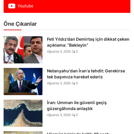
Youtube
Öne Çıkanlar
Feti Yıldız’dan Demirtaş için dikkat çeken
açıklama: “Bekleyin”
Ağustos 5, 2026
0
Netanyahu'dan İran'a tehdit: Gerekirse
tek başımıza hareket ederiz
Ağustos 5, 2026
0
İran: Umman ile güvenli geçiş
güzergâhında anlaştık
Ağustos 5, 2026
0