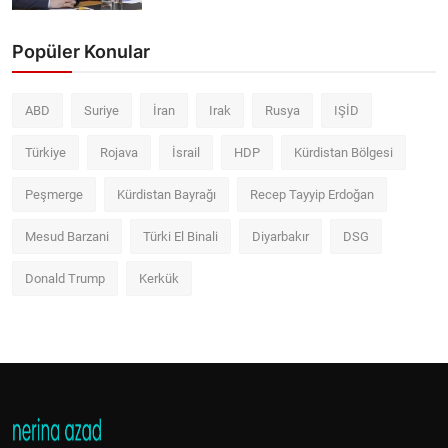
Popüler Konular
ABD
Suriye
İran
Irak
Rusya
IŞİD
Türkiye
Rojava
İsrail
HDP
Kürdistan Bölgesi
Peşmerge
Kürdistan Bayrağı
Recep Tayyip Erdoğan
Mesud Barzani
Türki El Binali
Diyarbakır
DSG
Donald Trump
Kerkük