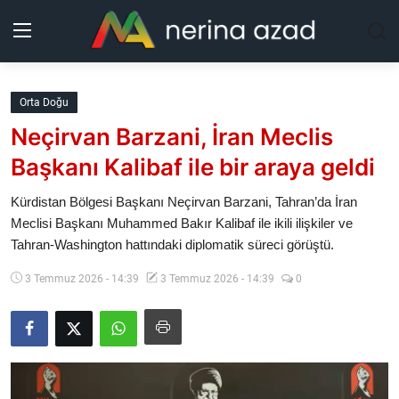
Kurdistan
Orta Doğu
Neçirvan Barzani, İran Meclis
Bölgeler
Başkanı Kalibaf ile bir araya geldi
Yaşam
Kürdistan Bölgesi Başkanı Neçirvan Barzani, Tahran’da İran
Meclisi Başkanı Muhammed Bakır Kalibaf ile ikili ilişkiler ve
Güncel
Tahran-Washington hattındaki diplomatik süreci görüştü.
Analiz
3 Temmuz 2026 - 14:39
3 Temmuz 2026 - 14:39
0
Makaleler
Galeri