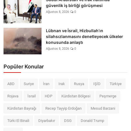
güvenlik iş birliği görüşmesi
Ağustos 8, 2026
0
Lübnan ve İsrail, Hizbullah’ın
silahsızlanmasını denetleyecek ülkeler
konusunda anlaştı
Ağustos 8, 2026
0
Popüler Konular
ABD
Suriye
İran
Irak
Rusya
IŞİD
Türkiye
Rojava
İsrail
HDP
Kürdistan Bölgesi
Peşmerge
Kürdistan Bayrağı
Recep Tayyip Erdoğan
Mesud Barzani
Türki El Binali
Diyarbakır
DSG
Donald Trump