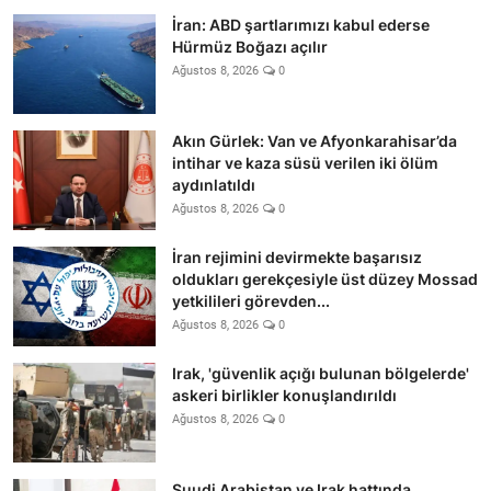
İran: ABD şartlarımızı kabul ederse
Hürmüz Boğazı açılır
Ağustos 8, 2026
0
Akın Gürlek: Van ve Afyonkarahisar’da
intihar ve kaza süsü verilen iki ölüm
aydınlatıldı
Ağustos 8, 2026
0
İran rejimini devirmekte başarısız
oldukları gerekçesiyle üst düzey Mossad
yetkilileri görevden...
Ağustos 8, 2026
0
Irak, 'güvenlik açığı bulunan bölgelerde'
askeri birlikler konuşlandırıldı
Ağustos 8, 2026
0
Suudi Arabistan ve Irak hattında