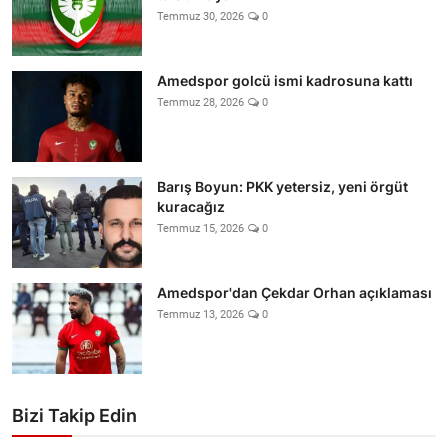
Temmuz 30, 2026
0
Amedspor golcü ismi kadrosuna kattı
Temmuz 28, 2026
0
Barış Boyun: PKK yetersiz, yeni örgüt
kuracağız
Temmuz 15, 2026
0
Amedspor'dan Çekdar Orhan açıklaması
Temmuz 13, 2026
0
Bizi Takip Edin