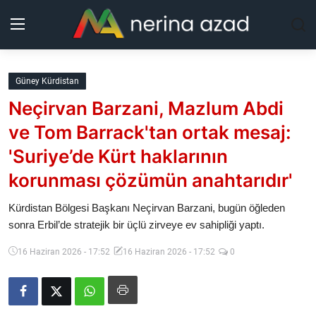
Kurdistan
Güney Kürdistan
Neçirvan Barzani, Mazlum Abdi
Bölgeler
ve Tom Barrack'tan ortak mesaj:
Yaşam
'Suriye’de Kürt haklarının
korunması çözümün anahtarıdır'
Güncel
Kürdistan Bölgesi Başkanı Neçirvan Barzani, bugün öğleden
Analiz
sonra Erbil’de stratejik bir üçlü zirveye ev sahipliği yaptı.
Makaleler
16 Haziran 2026 - 17:52
16 Haziran 2026 - 17:52
0
Galeri