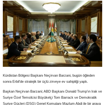
Video
Yazarlar
Arşiv
İletişim
Türkçe
Kurdi
Kürdistan Bölgesi Başkanı Neçirvan Barzani, bugün öğleden
sonra Erbil’de stratejik bir üçlü zirveye ev sahipliği yaptı.
Başkan Neçirvan Barzani; ABD Başkanı Donald Trump’ın Irak ve
Suriye Özel Temsilcisi Büyükelçi Tom Barrack ve Demokratik
Suriye Güçleri (DSG) Genel Komutanı Mazlum Abdi ile bir araya