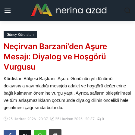
Kurdistan
Güney Kürdistan
Neçirvan Barzani’den Aşure
Bölgeler
Mesajı: Diyalog ve Hoşgörü
Yaşam
Vurgusu
Güncel
Kürdistan Bölgesi Başkanı, Aşure Günü’nün yıl dönümü
dolayısıyla yayımladığı mesajda adalet ve hoşgörü değerlerine
bağlı kalmanın önemine vurgu yaptı. Ayrıca safların birleştirilmesi
Analiz
ve tüm anlaşmazlıkların çözümünde diyalog dilinin öncelikli hale
getirilmesi çağrısında bulundu.
Makaleler
25 Haziran 2026 - 20:37
25 Haziran 2026 - 20:37
0
Galeri