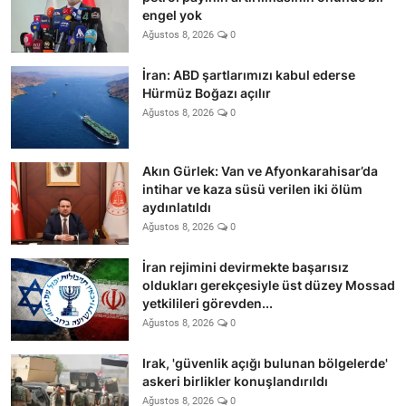
engel yok
Ağustos 8, 2026
0
İran: ABD şartlarımızı kabul ederse
Hürmüz Boğazı açılır
Ağustos 8, 2026
0
Akın Gürlek: Van ve Afyonkarahisar’da
intihar ve kaza süsü verilen iki ölüm
aydınlatıldı
Ağustos 8, 2026
0
İran rejimini devirmekte başarısız
oldukları gerekçesiyle üst düzey Mossad
yetkilileri görevden...
Ağustos 8, 2026
0
Irak, 'güvenlik açığı bulunan bölgelerde'
askeri birlikler konuşlandırıldı
Ağustos 8, 2026
0