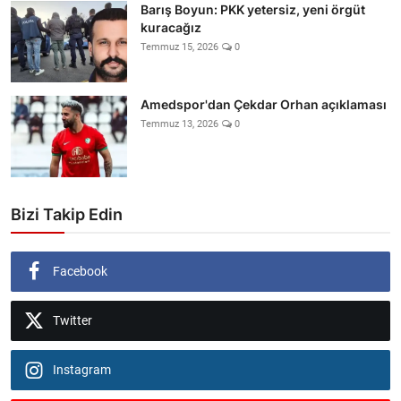
Barış Boyun: PKK yetersiz, yeni örgüt
kuracağız
Temmuz 15, 2026
0
Amedspor'dan Çekdar Orhan açıklaması
Temmuz 13, 2026
0
Bizi Takip Edin
Facebook
Twitter
Instagram