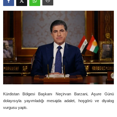
Video
Yazarlar
Arşiv
İletişim
Türkçe
Kurdi
Kürdistan Bölgesi Başkanı
Neçirvan Barzani
, Aşure Günü
dolayısıyla yayımladığı mesajda adalet, hoşgörü ve diyalog
vurgusu yaptı.