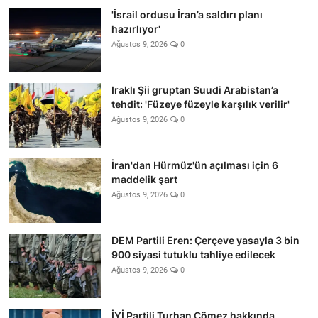
'İsrail ordusu İran’a saldırı planı
hazırlıyor'
Ağustos 9, 2026
0
Iraklı Şii gruptan Suudi Arabistan’a
tehdit: 'Füzeye füzeyle karşılık verilir'
Ağustos 9, 2026
0
İran'dan Hürmüz'ün açılması için 6
maddelik şart
Ağustos 9, 2026
0
DEM Partili Eren: Çerçeve yasayla 3 bin
900 siyasi tutuklu tahliye edilecek
Ağustos 9, 2026
0
İYİ Partili Turhan Çömez hakkında