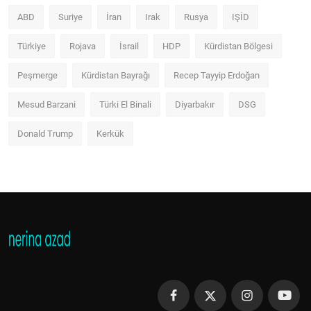
ABD
Suriye
İran
Irak
Rusya
IŞİD
Türkiye
Rojava
İsrail
HDP
Kürdistan Bölgesi
Peşmerge
Kürdistan Bayrağı
Recep Tayyip Erdoğan
Mesud Barzani
Türki El Binali
Diyarbakır
DSG
Donald Trump
Kerkük