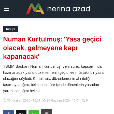
Kurdistan
Türkiye
Numan Kurtulmuş: 'Yasa geçici
Bölgeler
olacak, gelmeyene kapı
Yaşam
kapanacak'
Güncel
TBMM Başkanı Numan Kurtulmuş, yeni süreç kapsamında
hazırlanacak yasal düzenlemenin geçici ve müstakil bir yasa
olacağını söyledi. Kurtulmuş, düzenlemenin af niteliği
Analiz
taşımayacağını, belirlenen süre içinde dönenlerin yasadan
yararlanacağını belirtti
Makaleler
30 Haziran 2026 - 16:01
30 Haziran 2026 - 16:01
0
Galeri