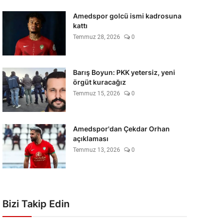
Amedspor golcü ismi kadrosuna
kattı
Temmuz 28, 2026
0
Barış Boyun: PKK yetersiz, yeni
örgüt kuracağız
Temmuz 15, 2026
0
Amedspor'dan Çekdar Orhan
açıklaması
Temmuz 13, 2026
0
Bizi Takip Edin