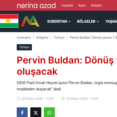
Yazarlar
Arşiv
İletişim
KURDISTAN
BÖLGELER
YAŞA
Kurdistan
Anasayfa
Bölgeler
Türkiye
Pervin Buldan: Dönüş yasası 7
Bölgeler
Türkiye
Yaşam
Pervin Buldan: Dönüş
Güncel
oluşacak
Analiz
DEM Parti İmralı Heyeti üyesi Pervin Buldan, örgüt mensupl
maddeden oluşacak” dedi.
Makaleler
28 Mayıs 2026 - 15:55
28 Mayıs 2026 - 16:09
Galeri