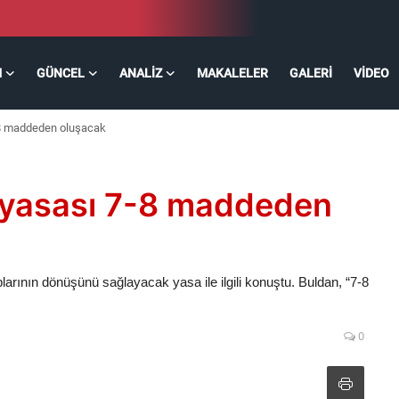
M
GÜNCEL
ANALIZ
MAKALELER
GALERI
VIDEO
-8 maddeden oluşacak
 yasası 7-8 maddeden
arının dönüşünü sağlayacak yasa ile ilgili konuştu. Buldan, “7-8
0