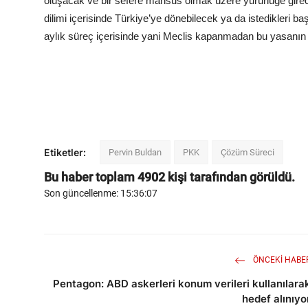
oluşacak ve bir sefere mahsus olmak üzere yürürlüğe gire
dilimi içerisinde Türkiye’ye dönebilecek ya da istedikleri ba
aylık süreç içerisinde yani Meclis kapanmadan bu yasanın 
Etiketler:
Pervin Buldan
PKK
Çözüm Süreci
Bu haber toplam
4902
kişi tarafından görüldü.
Son güncellenme: 15:36:07
ÖNCEKI HABE
Pentagon: ABD askerleri konum verileri kullanılara
hedef alınıyo