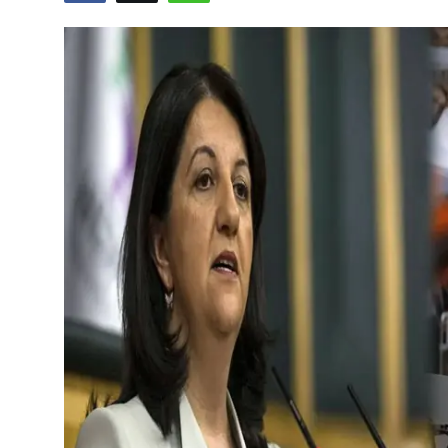
Video
Yazarlar
Arşiv
İletişim
Türkçe
Kurdi