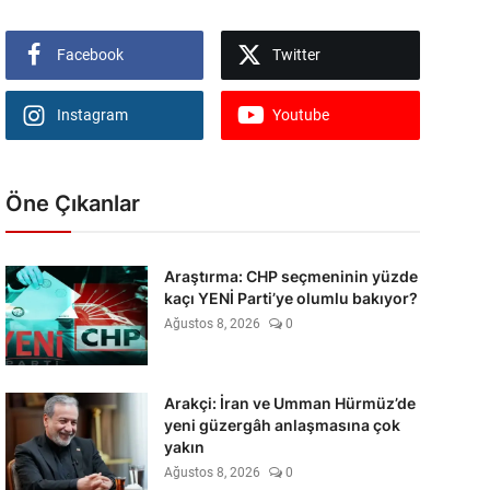
Facebook
Twitter
Instagram
Youtube
Öne Çıkanlar
Araştırma: CHP seçmeninin yüzde
kaçı YENİ Parti’ye olumlu bakıyor?
Ağustos 8, 2026
0
Arakçi: İran ve Umman Hürmüz’de
yeni güzergâh anlaşmasına çok
yakın
Ağustos 8, 2026
0