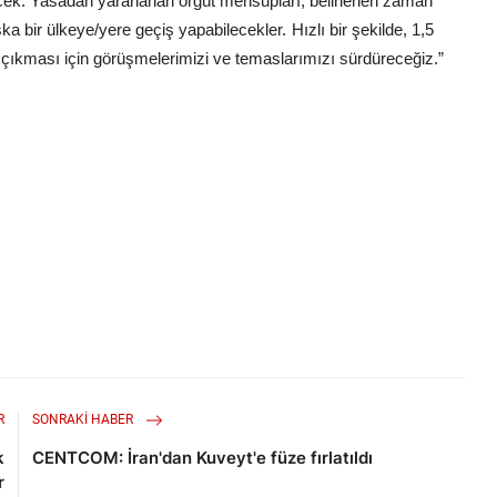
cek. Yasadan yararlanan örgüt mensupları, belirlenen zaman
şka bir ülkeye/yere geçiş yapabilecekler.
Hızlı bir şekilde, 1,5
çıkması için görüşmelerimizi ve temaslarımızı sürdüreceğiz.”
R
SONRAKI HABER
k
CENTCOM: İran'dan Kuveyt'e füze fırlatıldı
r