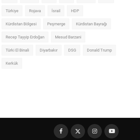
Türkiye
Rojava
İsrail
HDP
Kürdistan Bölgesi
Peşmerge
Kürdistan Bayrağı
Recep Tayyip Erdoğan
Mesud Barzani
Türki El Binali
Diyarbakır
DSG
Donald Trump
Kerkük