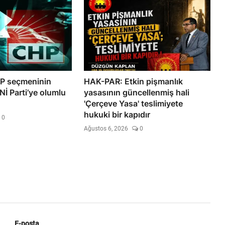
HP seçmeninin
HAK-PAR: Etkin pişmanlık
İ Parti’ye olumlu
yasasının güncellenmiş hali
'Çerçeve Yasa' teslimiyete
hukuki bir kapıdır
0
Ağustos 6, 2026
0
E-posta