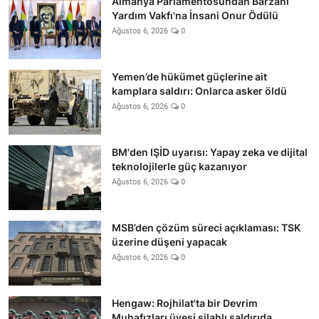
Almanya Parlamentosundan Barzani
Yardım Vakfı'na İnsani Onur Ödülü
Ağustos 6, 2026
0
Yemen’de hükümet güçlerine ait
kamplara saldırı: Onlarca asker öldü
Ağustos 6, 2026
0
BM'den IŞİD uyarısı: Yapay zeka ve dijital
teknolojilerle güç kazanıyor
Ağustos 6, 2026
0
MSB’den çözüm süreci açıklaması: TSK
üzerine düşeni yapacak
Ağustos 6, 2026
0
Hengaw: Rojhilat'ta bir Devrim
Muhafızları üyesi silahlı saldırıda