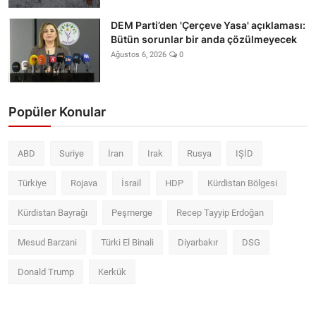
DEM Parti’den 'Çerçeve Yasa' açıklaması:
Bütün sorunlar bir anda çözülmeyecek
Ağustos 6, 2026
0
Popüler Konular
ABD
Suriye
İran
Irak
Rusya
IŞİD
Türkiye
Rojava
İsrail
HDP
Kürdistan Bölgesi
Kürdistan Bayrağı
Peşmerge
Recep Tayyip Erdoğan
Mesud Barzani
Türki El Binali
Diyarbakır
DSG
Donald Trump
Kerkük