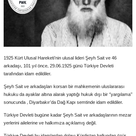
Video
Yazarlar
Arşiv
İletişim
1925 Kürt Ulusal Hareketi’nin ulusal lideri Şeyh Sait ve 46
arkadaşı, 101 yıl önce, 29.06.1925 günü Türkiye Devleti
Türkçe
Kurdi
tarafından idam edildiler.
Şeyh Sait ve arkadaşları korsan bir mahkemenin uluslararası
hukuku da ayaklar altına alarak yaptığı hukuk dışı bir ‘’yargılama’’
sonucunda , Diyarbakır’da Dağ Kapı semtinde idam edildiler.
Türkiye Devleti bugüne kadar Şeyh Sait ve arkadaşlarının mezar
yerlerini ailelerine ve halkımıza açıklamış değil.
Türkiye Devleti bu idamlardan dolayı Kürdistan halkından özür