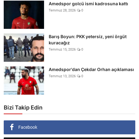
Amedspor golcü ismi kadrosuna kattı
Temmuz 28, 2026
0
Barış Boyun: PKK yetersiz, yeni örgüt
kuracağız
Temmuz 15, 2026
0
Amedspor'dan Çekdar Orhan açıklaması
Temmuz 13, 2026
0
Bizi Takip Edin
Facebook