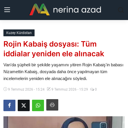
Kurdistan
Kuzey Kürdistan
Rojin Kabaiş dosyası: Tüm
Bölgeler
iddialar yeniden ele alınacak
Yaşam
Van'da şüpheli bir şekilde yaşamını yitiren Rojin Kabaiş'in babası
Nizamettin Kabaiş, dosyada daha önce yapılmayan tüm
Güncel
incelemelerin yeniden ele alınacağını söyledi.
Analiz
9 Temmuz 2026 - 15:24
9 Temmuz 2026 - 15:29
0
Makaleler
Galeri