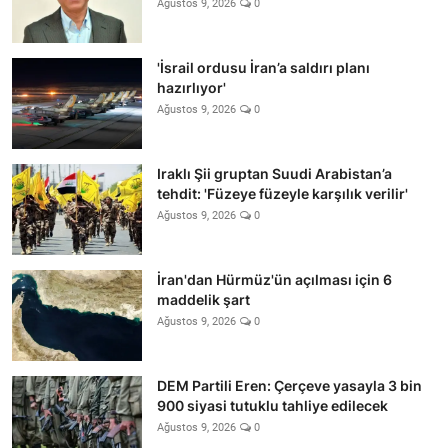
Ağustos 9, 2026
0
'İsrail ordusu İran’a saldırı planı
hazırlıyor'
Ağustos 9, 2026
0
Iraklı Şii gruptan Suudi Arabistan’a
tehdit: 'Füzeye füzeyle karşılık verilir'
Ağustos 9, 2026
0
İran'dan Hürmüz'ün açılması için 6
maddelik şart
Ağustos 9, 2026
0
DEM Partili Eren: Çerçeve yasayla 3 bin
900 siyasi tutuklu tahliye edilecek
Ağustos 9, 2026
0