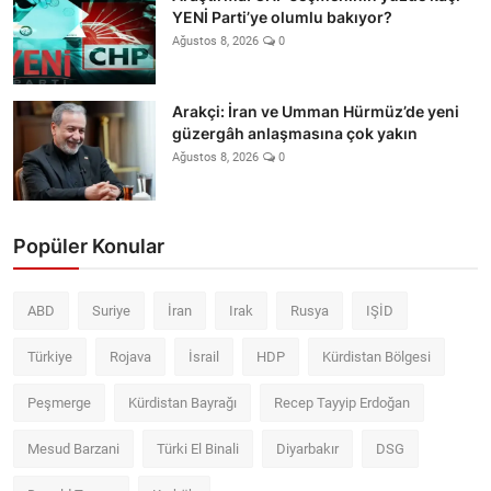
YENİ Parti’ye olumlu bakıyor?
Ağustos 8, 2026
0
Arakçi: İran ve Umman Hürmüz’de yeni
güzergâh anlaşmasına çok yakın
Ağustos 8, 2026
0
Popüler Konular
ABD
Suriye
İran
Irak
Rusya
IŞİD
Türkiye
Rojava
İsrail
HDP
Kürdistan Bölgesi
Peşmerge
Kürdistan Bayrağı
Recep Tayyip Erdoğan
Mesud Barzani
Türki El Binali
Diyarbakır
DSG