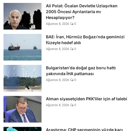
Ali Polat: Öcalan Devletle Uzlaşırken
2005 Öncesi Ayrılanlarla mı
Hesaplaşıyor?
Ağustos 8, 2026
0
BAE: İran, Hürmüz Boğazı’nda gemimizi
füzeyle hedef aldı
Ağustos 8, 2026
0
Bulgaristan'da doğal gaz boru hattı
yakınında İHA patlaması
Ağustos 8, 2026
0
Alman siyasetçiden PKK’liler için af talebi
Ağustos 8, 2026
0
Araştırma: CHP seçmeninin yüzde kaçı