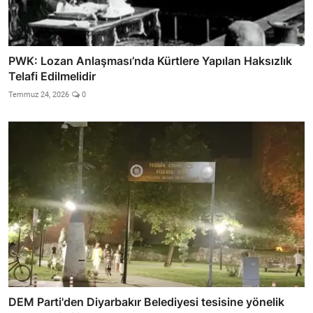
PWK: Lozan Anlaşması’nda Kürtlere Yapılan Haksızlık
Telafi Edilmelidir
Temmuz 24, 2026
0
DEM Parti'den Diyarbakır Belediyesi tesisine yönelik