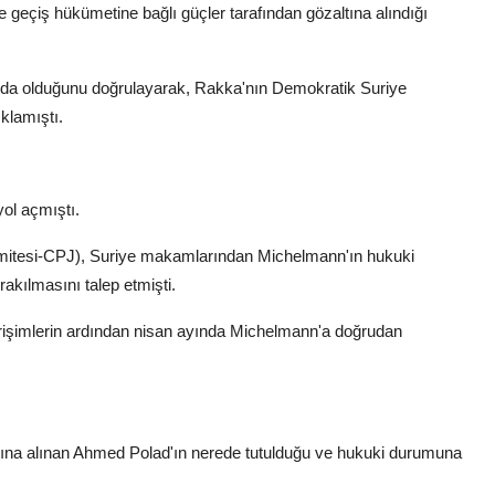
e geçiş hükümetine bağlı güçler tarafından gözaltına alındığı
ltında olduğunu doğrulayarak, Rakka'nın Demokratik Suriye
klamıştı.
yol açmıştı.
omitesi-CPJ), Suriye makamlarından Michelmann'ın hukuki
akılmasını talep etmişti.
girişimlerin ardından nisan ayında Michelmann'a doğrudan
ltına alınan Ahmed Polad'ın nerede tutulduğu ve hukuki durumuna