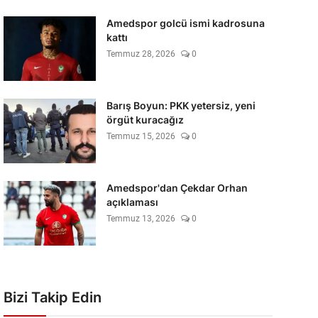
Amedspor golcü ismi kadrosuna
kattı
Temmuz 28, 2026
0
Barış Boyun: PKK yetersiz, yeni
örgüt kuracağız
Temmuz 15, 2026
0
Amedspor'dan Çekdar Orhan
açıklaması
Temmuz 13, 2026
0
Bizi Takip Edin