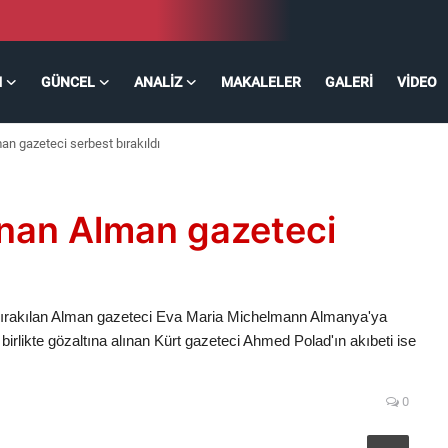
M
GÜNCEL
ANALIZ
MAKALELER
GALERI
VIDEO
an gazeteci serbest bırakıldı
unan Alman gazeteci
t bırakılan Alman gazeteci Eva Maria Michelmann Almanya'ya
 birlikte gözaltına alınan Kürt gazeteci Ahmed Polad'ın akıbeti ise
0