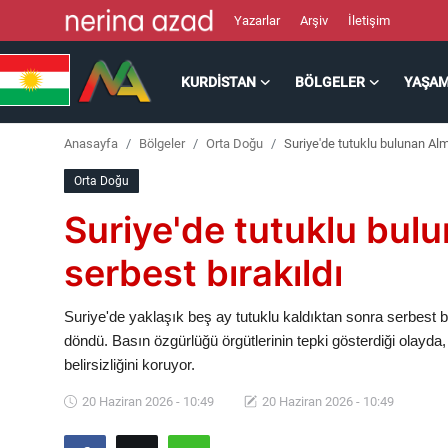
Yazarlar
Arşiv
İletişim
KURDISTAN
BÖLGELER
YAŞA
Kurdistan
Anasayfa
Bölgeler
Orta Doğu
Suriye'de tutuklu bulunan Alm
Bölgeler
Orta Doğu
Yaşam
Suriye'de tutuklu bul
Güncel
serbest bırakıldı
Analiz
Suriye'de yaklaşık beş ay tutuklu kaldıktan sonra serbes
döndü. Basın özgürlüğü örgütlerinin tepki gösterdiği olayda,
Makaleler
belirsizliğini koruyor.
20 Haziran 2026 - 10:49
20 Haziran 2026 - 10:49
Galeri