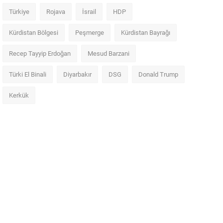
Türkiye
Rojava
İsrail
HDP
Kürdistan Bölgesi
Peşmerge
Kürdistan Bayrağı
Recep Tayyip Erdoğan
Mesud Barzani
Türki El Binali
Diyarbakır
DSG
Donald Trump
Kerkük