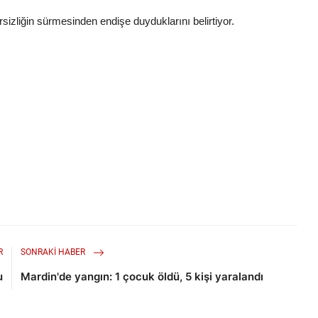
rsizliğin sürmesinden endişe duyduklarını belirtiyor.
R
SONRAKI HABER
u
Mardin'de yangın: 1 çocuk öldü, 5 kişi yaralandı