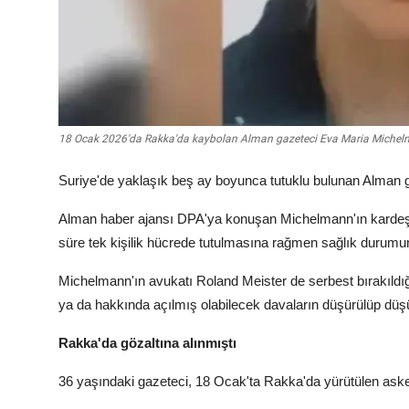
18 Ocak 2026'da Rakka'da kaybolan Alman gazeteci Eva Maria Miche
Suriye'de yaklaşık beş ay boyunca tutuklu bulunan Alma
Alman haber ajansı DPA'ya konuşan Michelmann'ın kardeşi
süre tek kişilik hücrede tutulmasına rağmen sağlık durumun
Michelmann'ın avukatı Roland Meister de serbest bırakıldığı
ya da hakkında açılmış olabilecek davaların düşürülüp düşürü
Rakka'da gözaltına alınmıştı
36 yaşındaki gazeteci, 18 Ocak'ta Rakka'da yürütülen ask