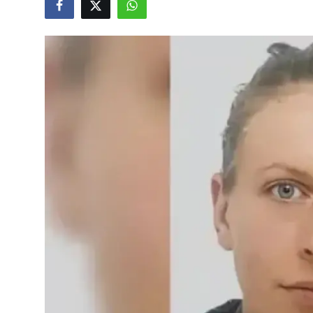
Video
Yazarlar
Arşiv
İletişim
Türkçe
Kurdi