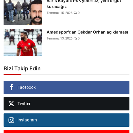
Barış Boyun: PKK yetersiz, yeni örgüt
kuracağız
Temmuz 15, 2026
0
Amedspor'dan Çekdar Orhan açıklaması
Temmuz 13, 2026
0
Bizi Takip Edin
Facebook
Twitter
Instagram