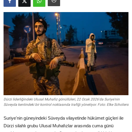
Video
Yazarlar
Arşiv
İletişim
Türkçe
Kurdi
Dürzi liderliğindeki Ulusal Muhafız gönüllüleri, 22 Ocak 2026'da Suriye'nin
Süveyda kentindeki bir kontrol noktasında trafiği yönetiyor. Foto: Elke Scholiers
Suriye'nin güneyindeki Süveyda vilayetinde hükümet güçleri ile
Dürzi silahlı grubu Ulusal Muhafızlar arasında cuma günü