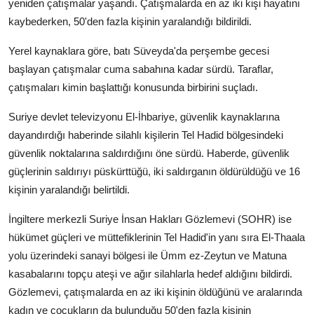
yeniden çatışmalar yaşandı. Çatışmalarda en az iki kişi hayatını
kaybederken, 50'den fazla kişinin yaralandığı bildirildi.
Yerel kaynaklara göre, batı Süveyda'da perşembe gecesi
başlayan çatışmalar cuma sabahına kadar sürdü. Taraflar,
çatışmaları kimin başlattığı konusunda birbirini suçladı.
Suriye devlet televizyonu El-İhbariye, güvenlik kaynaklarına
dayandırdığı haberinde silahlı kişilerin Tel Hadid bölgesindeki
güvenlik noktalarına saldırdığını öne sürdü. Haberde, güvenlik
güçlerinin saldırıyı püskürttüğü, iki saldırganın öldürüldüğü ve 16
kişinin yaralandığı belirtildi.
İngiltere merkezli Suriye İnsan Hakları Gözlemevi (SOHR) ise
hükümet güçleri ve müttefiklerinin Tel Hadid'in yanı sıra El-Thaala
yolu üzerindeki sanayi bölgesi ile Ümm ez-Zeytun ve Matuna
kasabalarını topçu ateşi ve ağır silahlarla hedef aldığını bildirdi.
Gözlemevi, çatışmalarda en az iki kişinin öldüğünü ve aralarında
kadın ve çocukların da bulunduğu 50'den fazla kişinin