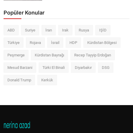
Popüler Konular
ABD
Suriye
İran
Irak
Rusya
IŞİD
Türkiye
Rojava
İsrail
HDP
Kürdistan Bölgesi
Peşmerge
Kürdistan Bayrağı
Recep Tayyip Erdoğan
Mesud Barzani
Türki El Binali
Diyarbakır
DSG
Donald Trump
Kerkük