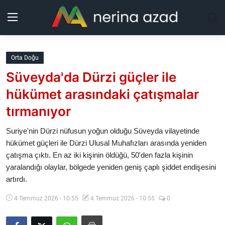
Kurdistan
Orta Doğu
Süveyda'da Dürzi güçler ile
Bölgeler
hükümet arasındaki çatışmalar
Yaşam
tırmanıyor
Güncel
Suriye'nin Dürzi nüfusun yoğun olduğu Süveyda vilayetinde
hükümet güçleri ile Dürzi Ulusal Muhafızları arasında yeniden
çatışma çıktı. En az iki kişinin öldüğü, 50'den fazla kişinin
Analiz
yaralandığı olaylar, bölgede yeniden geniş çaplı şiddet endişesini
artırdı.
Makaleler
4 Temmuz 2026 - 10:55
4 Temmuz 2026 - 10:55
0
Galeri