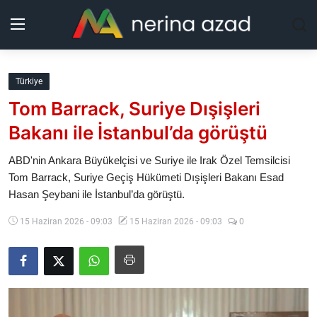
Kurdistan
Türkiye
Tom Barrack, Suriye Dışişleri
Bölgeler
Bakanı ile İstanbul’da görüştü
Yaşam
ABD'nin Ankara Büyükelçisi ve Suriye ile Irak Özel Temsilcisi
Tom Barrack, Suriye Geçiş Hükümeti Dışişleri Bakanı Esad
Güncel
Hasan Şeybani ile İstanbul’da görüştü.
Analiz
15 Haziran 2026 - 09:03
15 Haziran 2026 - 09:03
0
Makaleler
Galeri