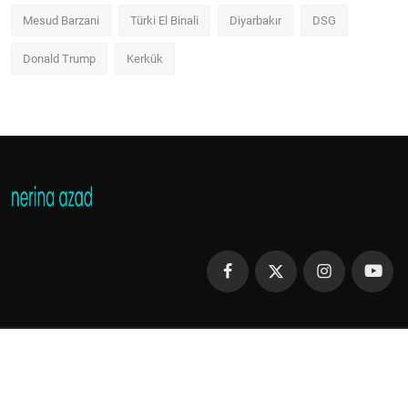
Mesud Barzani
Türki El Binali
Diyarbakır
DSG
Donald Trump
Kerkük
Copyright 2013 - 2023 Nerina Azad - All Rights Reserved.
Şartlar ve Koşullar
Gizlilik Politikası