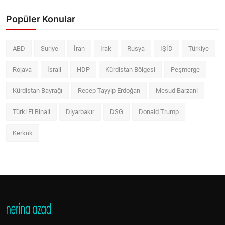
Popüler Konular
ABD
Suriye
İran
Irak
Rusya
IŞİD
Türkiye
Rojava
İsrail
HDP
Kürdistan Bölgesi
Peşmerge
Kürdistan Bayrağı
Recep Tayyip Erdoğan
Mesud Barzani
Türki El Binali
Diyarbakır
DSG
Donald Trump
Kerkük