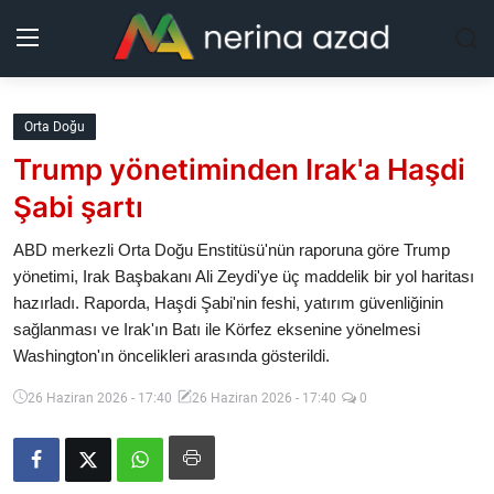
Kurdistan
Orta Doğu
Trump yönetiminden Irak'a Haşdi
Bölgeler
Şabi şartı
Yaşam
ABD merkezli Orta Doğu Enstitüsü'nün raporuna göre Trump
yönetimi, Irak Başbakanı Ali Zeydi'ye üç maddelik bir yol haritası
Güncel
hazırladı. Raporda, Haşdi Şabi'nin feshi, yatırım güvenliğinin
sağlanması ve Irak'ın Batı ile Körfez eksenine yönelmesi
Analiz
Washington'ın öncelikleri arasında gösterildi.
Makaleler
26 Haziran 2026 - 17:40
26 Haziran 2026 - 17:40
0
Galeri