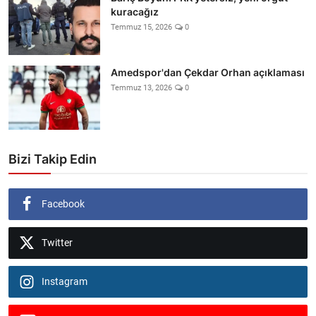
kuracağız
Temmuz 15, 2026
0
Amedspor'dan Çekdar Orhan açıklaması
Temmuz 13, 2026
0
Bizi Takip Edin
Facebook
Twitter
Instagram