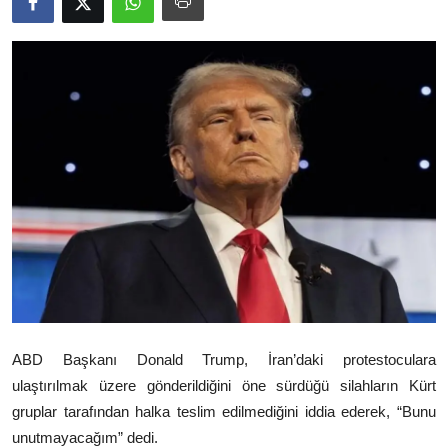
Video
Yazarlar
Arşiv
İletişim
Türkçe
Kurdi
ABD Başkanı
Donald Trump
, İran’daki protestoculara
ulaştırılmak üzere gönderildiğini öne sürdüğü silahların Kürt
gruplar tarafından halka teslim edilmediğini iddia ederek, “Bunu
unutmayacağım” dedi.