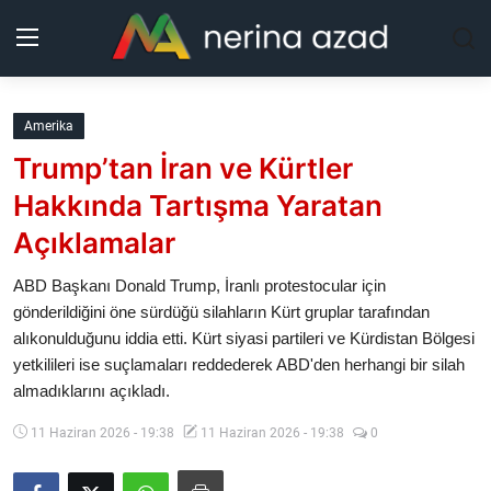
Kurdistan
Amerika
Trump’tan İran ve Kürtler
Bölgeler
Hakkında Tartışma Yaratan
Yaşam
Açıklamalar
Güncel
ABD Başkanı Donald Trump, İranlı protestocular için
gönderildiğini öne sürdüğü silahların Kürt gruplar tarafından
alıkonulduğunu iddia etti. Kürt siyasi partileri ve Kürdistan Bölgesi
Analiz
yetkilileri ise suçlamaları reddederek ABD'den herhangi bir silah
almadıklarını açıkladı.
Makaleler
11 Haziran 2026 - 19:38
11 Haziran 2026 - 19:38
0
Galeri