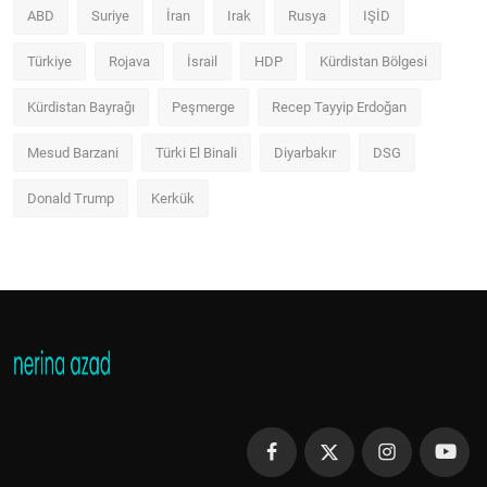
ABD
Suriye
İran
Irak
Rusya
IŞİD
Türkiye
Rojava
İsrail
HDP
Kürdistan Bölgesi
Kürdistan Bayrağı
Peşmerge
Recep Tayyip Erdoğan
Mesud Barzani
Türki El Binali
Diyarbakır
DSG
Donald Trump
Kerkük