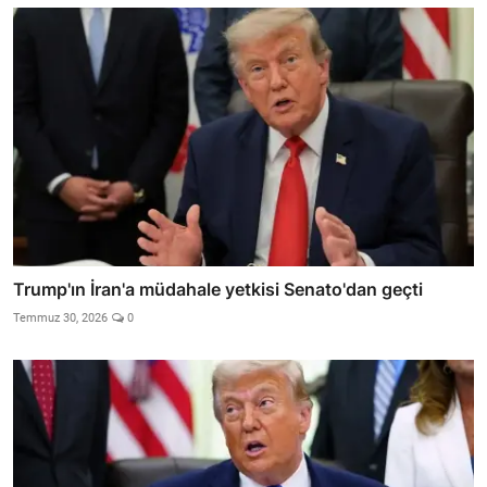
Trump'ın İran'a müdahale yetkisi Senato'dan geçti
Temmuz 30, 2026
0