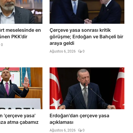
ürt meselesinde en
Çerçeve yasa sonrası kritik
nen PKK’dir
görüşme; Erdoğan ve Bahçeli bir
araya geldi
0
Ağustos 6, 2026
0
n 'çerçeve yasa'
Erdoğan'dan çerçeve yasa
İmza atma çabamız
açıklaması
Ağustos 6, 2026
0