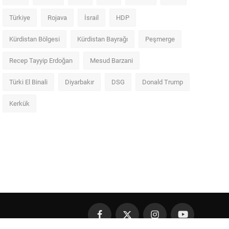
Türkiye
Rojava
İsrail
HDP
Kürdistan Bölgesi
Kürdistan Bayrağı
Peşmerge
Recep Tayyip Erdoğan
Mesud Barzani
Türki El Binali
Diyarbakır
DSG
Donald Trump
Kerkük