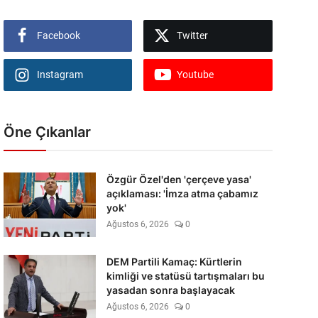
Facebook
Twitter
Instagram
Youtube
Öne Çıkanlar
Özgür Özel'den 'çerçeve yasa'
açıklaması: 'İmza atma çabamız
yok'
Ağustos 6, 2026
0
DEM Partili Kamaç: Kürtlerin
kimliği ve statüsü tartışmaları bu
yasadan sonra başlayacak
Ağustos 6, 2026
0