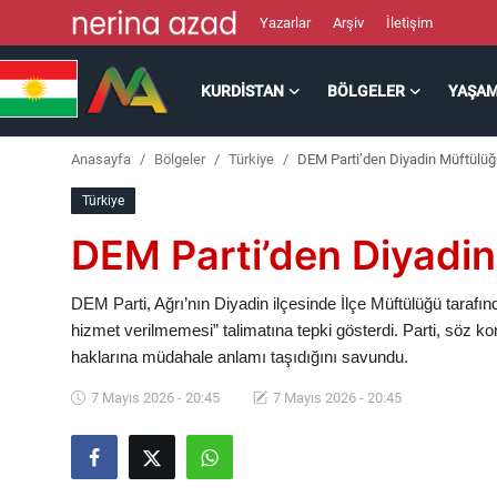
Yazarlar
Arşiv
İletişim
KURDISTAN
BÖLGELER
YAŞA
Kurdistan
Anasayfa
Bölgeler
Türkiye
DEM Parti’den Diyadin Müftülüğ
Bölgeler
Türkiye
Yaşam
DEM Parti’den Diyadin
Güncel
DEM Parti, Ağrı’nın Diyadin ilçesinde İlçe Müftülüğü tarafın
hizmet verilmemesi” talimatına tepki gösterdi. Parti, söz ko
Analiz
haklarına müdahale anlamı taşıdığını savundu.
Makaleler
7 Mayıs 2026 - 20:45
7 Mayıs 2026 - 20:45
Galeri