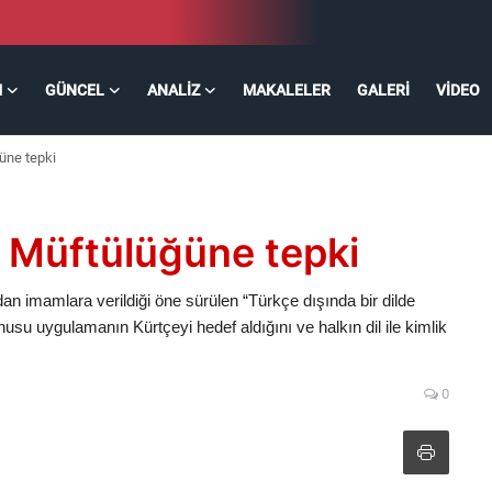
M
GÜNCEL
ANALIZ
MAKALELER
GALERI
VIDEO
üne tepki
 Müftülüğüne tepki
dan imamlara verildiği öne sürülen “Türkçe dışında bir dilde
nusu uygulamanın Kürtçeyi hedef aldığını ve halkın dil ile kimlik
0