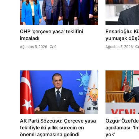
CHP 'çerçeve yasa' teklifini
Ensarioğlu: K
imzaladı
yumuşak düşü
Ağustos 5, 2026
0
Ağustos 5, 2026
AK Parti Sözcüsü: Çerçeve yasa
Özgür Özel'de
teklifiyle iki yıllık sürecin en
açıklaması: '
önemli aşamasına gelindi
yok'