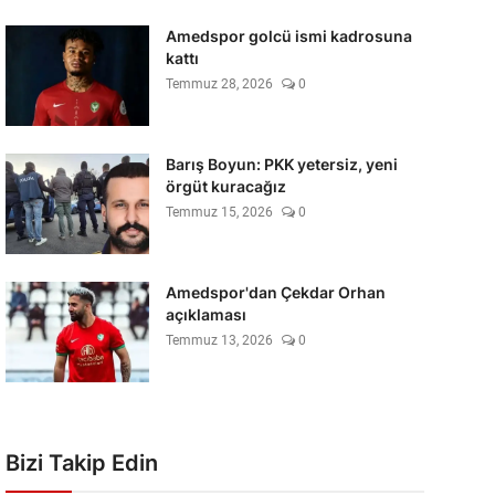
Amedspor golcü ismi kadrosuna
kattı
Temmuz 28, 2026
0
Barış Boyun: PKK yetersiz, yeni
örgüt kuracağız
Temmuz 15, 2026
0
Amedspor'dan Çekdar Orhan
açıklaması
Temmuz 13, 2026
0
Bizi Takip Edin