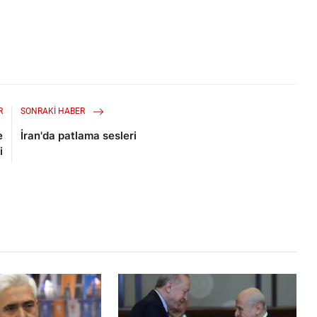
R
SONRAKI HABER
e
İran'da patlama sesleri
i