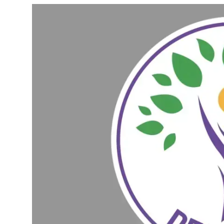
Video
Yazarlar
Arşiv
İletişim
Türkçe
Kurdi