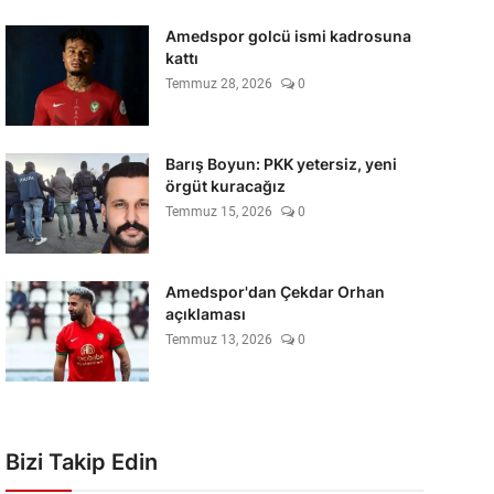
Amedspor golcü ismi kadrosuna
kattı
Temmuz 28, 2026
0
Barış Boyun: PKK yetersiz, yeni
örgüt kuracağız
Temmuz 15, 2026
0
Amedspor'dan Çekdar Orhan
açıklaması
Temmuz 13, 2026
0
Bizi Takip Edin