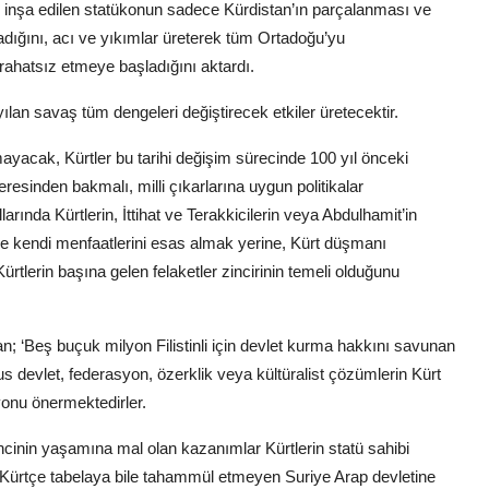
 inşa edilen statükonun sadece Kürdistan’ın parçalanması ve
madığını, acı ve yıkımlar üreterek tüm Ortadoğu’yu
 rahatsız etmeye başladığını aktardı.
an savaş tüm dengeleri değiştirecek etkiler üretecektir.
mayacak, Kürtler bu tarihi değişim sürecinde 100 yıl önceki
resinden bakmalı, milli çıkarlarına uygun politikalar
ında Kürtlerin, İttihat ve Terakkicilerin veya Abdulhamit’in
n de kendi menfaatlerini esas almak yerine, Kürt düşmanı
Kürtlerin başına gelen felaketler zincirinin temeli olduğunu
 ‘Beş buçuk milyon Filistinli için devlet kurma hakkını savunan
lus devlet, federasyon, özerklik veya kültüralist çözümlerin Kürt
onu önermektedirler.
ncinin yaşamına mal olan kazanımlar Kürtlerin statü sahibi
 Kürtçe tabelaya bile tahammül etmeyen Suriye Arap devletine