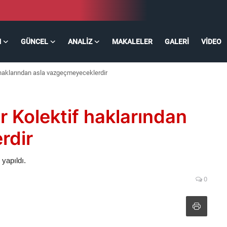
M
GÜNCEL
ANALIZ
MAKALELER
GALERI
VIDEO
 haklarından asla vazgeçmeyeceklerdir
r Kolektif haklarından
rdir
 yapıldı.
0