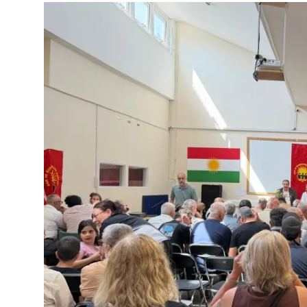
Video
Yazarlar
Arşiv
İletişim
Türkçe
Kurdi