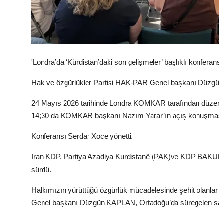
'Londra’da ‘Kürdistan’daki son gelişmeler’ başlıklı konferans
Hak ve özgürlükler Partisi HAK-PAR Genel başkanı Düzgün
24 Mayıs 2026 tarihinde Londra KOMKAR tarafından düzenlen
14;30 da KOMKAR başkanı Nazım Yarar’ın açış konuşması 
Konferansı Serdar Xoce yönetti.
İran KDP, Partiya Azadiya Kurdistanê (PAK)ve KDP BAKUR t
sürdü.
Halkımızın yürüttüğü özgürlük mücadelesinde şehit olanla
Genel başkanı Düzgün KAPLAN, Ortadoğu’da süregelen savaşlar