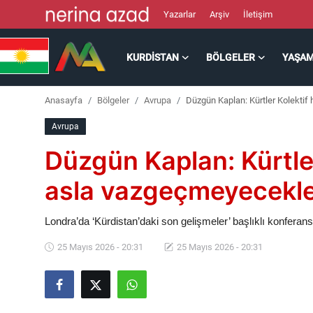
Yazarlar
Arşiv
İletişim
KURDISTAN
BÖLGELER
YAŞA
Kurdistan
Anasayfa
Bölgeler
Avrupa
Düzgün Kaplan: Kürtler Kolektif
Bölgeler
Avrupa
Yaşam
Düzgün Kaplan: Kürtle
Güncel
asla vazgeçmeyecekle
Analiz
Londra’da ‘Kürdistan’daki son gelişmeler’ başlıklı konferans
25 Mayıs 2026 - 20:31
25 Mayıs 2026 - 20:31
Makaleler
Galeri