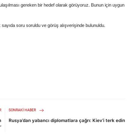
 ulaşılması gereken bir hedef olarak görüyoruz. Bunun için uygun
k sayıda soru soruldu ve görüş alışverişinde bulunuldu.
R
SONRAKI HABER
n
Rusya’dan yabancı diplomatlara çağrı: Kiev’i terk edin
'