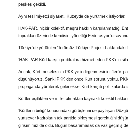
peşkeş çekildi.
Aynı teslimiyetçi siyaseti, Kuzeyde de yürütmek istiyorlar.
HAK-PAR, hiçbir kolektif, meşru hakkın karşılanmadığı Entegr
toprakları üzerinde kendisini yönettiği Federasyon’u savunuy
Türkiye’de yürütülen ‘Terörsüz Türkiye Projesi’ hakkındaki 
‘HAK-PAR Kürt karşıtı politikalara hizmet eden PKK’nin sil
Ancak, Kürt meselesinin PKK ye indirgenmesinin, ’terör’ par
düşünüyoruz. Sanki PKK den önce Kürt sorunu yoktu, PKK d
propaganda yürüterek geleneksel Kürt karşıtı politikalarda ı
Kürtler eşitlikten ve millet olmaktan kaynaklı kolektif hakla
‘Kürtlerin birliği’ konusundaki görüşlerini de paylaşan Dü
yurtsever kadroların tek partide birleşmesi gerektiğini düş
girişimimiz de oldu. Bugün başaramasak da vaz geçmiş değil