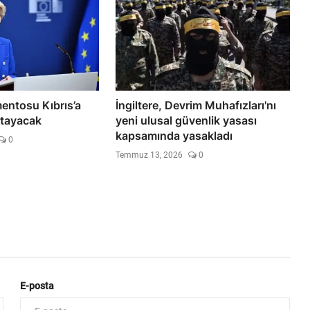
entosu Kıbrıs’a
İngiltere, Devrim Muhafızları'nı
atayacak
yeni ulusal güvenlik yasası
kapsamında yasakladı
0
Temmuz 13, 2026
0
E-posta