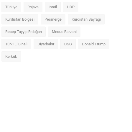
Türkiye
Rojava
İsrail
HDP
Kürdistan Bölgesi
Peşmerge
Kürdistan Bayrağı
Recep Tayyip Erdoğan
Mesud Barzani
Türki El Binali
Diyarbakır
DSG
Donald Trump
Kerkük