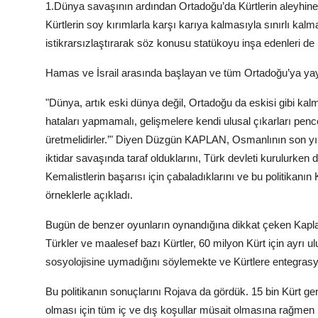
1.Dünya savaşının ardından Ortadoğu’da Kürtlerin aleyhine
Kürtlerin soy kırımlarla karşı karıya kalmasıyla sınırlı kal
istikrarsızlaştırarak söz konusu statükoyu inşa edenleri de
Hamas ve İsrail arasında başlayan ve tüm Ortadoğu’ya yayıl
"Dünya, artık eski dünya değil, Ortadoğu da eskisi gibi kal
hataları yapmamalı, gelişmelere kendi ulusal çıkarları pence
üretmelidirler.’" Diyen Düzgün KAPLAN, Osmanlının son yıllar
iktidar savaşında taraf olduklarını, Türk devleti kurulurke
Kemalistlerin başarısı için çabaladıklarını ve bu politikanın 
örneklerle açıkladı.
Bugün de benzer oyunların oynandığına dikkat çeken Kaplan;
Türkler ve maalesef bazı Kürtler, 60 milyon Kürt için ayrı u
sosyolojisine uymadığını söylemekte ve Kürtlere entegrasy
Bu politikanın sonuçlarını Rojava da gördük. 15 bin Kürt ge
olması için tüm iç ve dış koşullar müsait olmasına rağmen