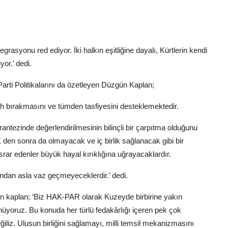
asyonu red ediyor. İki halkın eşitliğine dayalı, Kürtlerin kendi
or.’ dedi.
Parti Politikalarını da özetleyen Düzgün Kaplan;
ah bırakmasını ve tümden tasfiyesini desteklemektedir.
antezinde değerlendirilmesinin bilinçli bir çarpıtma olduğunu
en sonra da olmayacak ve iç birlik sağlanacak gibi bir
srar edenler büyük hayal kırıklığına uğrayacaklardır.
rından asla vaz geçmeyeceklerdir.’ dedi.
zgün kaplan; ‘Biz HAK-PAR olarak Kuzeyde birbirine yakın
ünüyoruz. Bu konuda her türlü fedakârlığı içeren pek çok
iz. Ulusun birliğini sağlamayı, milli temsil mekanizmasını