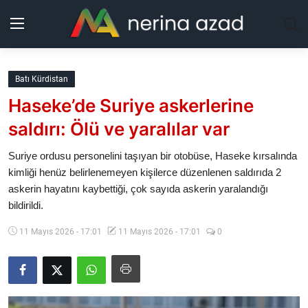
Kurdistan
Batı Kürdistan
Haseke’de Suriye askerlerine
Bölgeler
saldırı: Ölü ve yaralılar var
Yaşam
Suriye ordusu personelini taşıyan bir otobüse, Haseke kırsalında
kimliği henüz belirlenemeyen kişilerce düzenlenen saldırıda 2
Güncel
askerin hayatını kaybettiği, çok sayıda askerin yaralandığı
bildirildi.
Analiz
11 Mayıs 2026 - 17:01
11 Mayıs 2026 - 17:01
0
Makaleler
Galeri