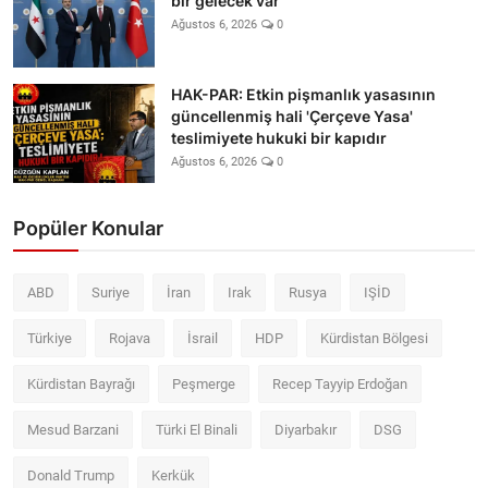
bir gelecek var
Ağustos 6, 2026
0
HAK-PAR: Etkin pişmanlık yasasının
güncellenmiş hali 'Çerçeve Yasa'
teslimiyete hukuki bir kapıdır
Ağustos 6, 2026
0
Popüler Konular
ABD
Suriye
İran
Irak
Rusya
IŞİD
Türkiye
Rojava
İsrail
HDP
Kürdistan Bölgesi
Kürdistan Bayrağı
Peşmerge
Recep Tayyip Erdoğan
Mesud Barzani
Türki El Binali
Diyarbakır
DSG
Donald Trump
Kerkük