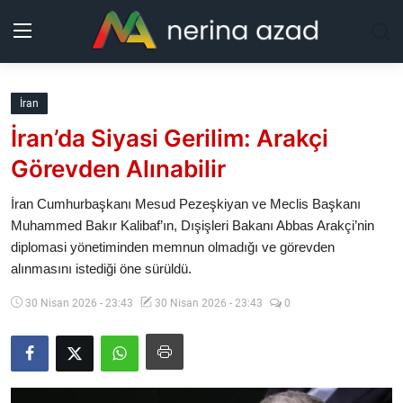
Kurdistan
İran
İran’da Siyasi Gerilim: Arakçi
Bölgeler
Görevden Alınabilir
Yaşam
İran Cumhurbaşkanı Mesud Pezeşkiyan ve Meclis Başkanı
Muhammed Bakır Kalibaf’ın, Dışişleri Bakanı Abbas Arakçi’nin
Güncel
diplomasi yönetiminden memnun olmadığı ve görevden
alınmasını istediği öne sürüldü.
Analiz
30 Nisan 2026 - 23:43
30 Nisan 2026 - 23:43
0
Makaleler
Galeri