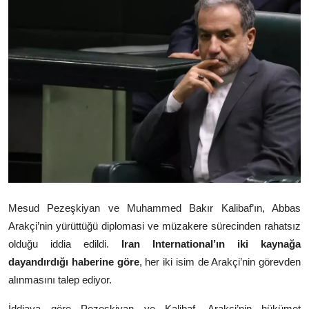
Video
Yazarlar
Arşiv
İletişim
Türkçe
Kurdi
Mesud Pezeşkiyan
ve
Muhammed Bakır Kalibaf
’ın,
Abbas
Arakçi
’nin yürüttüğü diplomasi ve müzakere sürecinden rahatsız
olduğu iddia edildi.
Iran International’ın iki kaynağa
dayandırdığı haberine göre
, her iki isim de Arakçi’nin görevden
alınmasını talep ediyor.
İddiaya göre Pezeşkiyan ve Kalibaf, Arakçi’nin hükümet