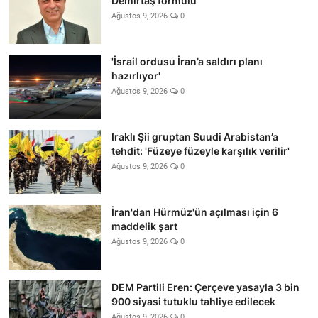
Demirtaş formülü
Ağustos 9, 2026
0
'İsrail ordusu İran’a saldırı planı
hazırlıyor'
Ağustos 9, 2026
0
Iraklı Şii gruptan Suudi Arabistan’a
tehdit: 'Füzeye füzeyle karşılık verilir'
Ağustos 9, 2026
0
İran'dan Hürmüz'ün açılması için 6
maddelik şart
Ağustos 9, 2026
0
DEM Partili Eren: Çerçeve yasayla 3 bin
900 siyasi tutuklu tahliye edilecek
Ağustos 9, 2026
0