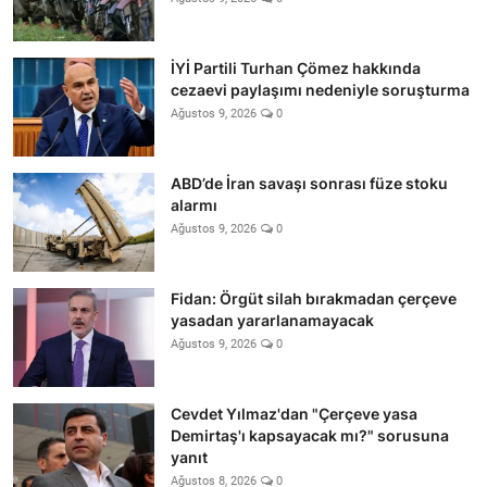
İYİ Partili Turhan Çömez hakkında
cezaevi paylaşımı nedeniyle soruşturma
Ağustos 9, 2026
0
ABD’de İran savaşı sonrası füze stoku
alarmı
Ağustos 9, 2026
0
Fidan: Örgüt silah bırakmadan çerçeve
yasadan yararlanamayacak
Ağustos 9, 2026
0
Cevdet Yılmaz'dan "Çerçeve yasa
Demirtaş'ı kapsayacak mı?" sorusuna
yanıt
Ağustos 8, 2026
0