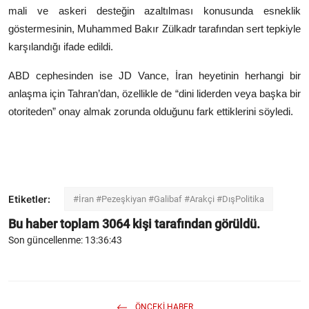
mali ve askeri desteğin azaltılması konusunda esneklik
göstermesinin,
Muhammed Bakır Zülkadr
tarafından sert tepkiyle
karşılandığı ifade edildi.
ABD cephesinden ise
JD Vance
, İran heyetinin herhangi bir
anlaşma için Tahran’dan, özellikle de “dini liderden veya başka bir
otoriteden” onay almak zorunda olduğunu fark ettiklerini söyledi.
Etiketler:
#İran #Pezeşkiyan #Galibaf #Arakçi #DışPolitika
Bu haber toplam
3064
kişi tarafından görüldü.
Son güncellenme: 13:36:43
ÖNCEKI HABER