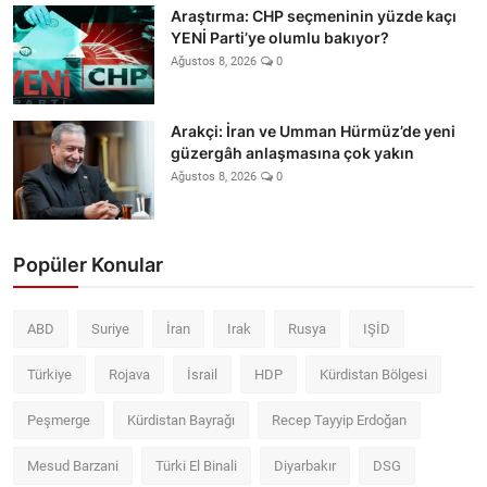
Araştırma: CHP seçmeninin yüzde kaçı
YENİ Parti’ye olumlu bakıyor?
Ağustos 8, 2026
0
Arakçi: İran ve Umman Hürmüz’de yeni
güzergâh anlaşmasına çok yakın
Ağustos 8, 2026
0
Popüler Konular
ABD
Suriye
İran
Irak
Rusya
IŞİD
Türkiye
Rojava
İsrail
HDP
Kürdistan Bölgesi
Peşmerge
Kürdistan Bayrağı
Recep Tayyip Erdoğan
Mesud Barzani
Türki El Binali
Diyarbakır
DSG